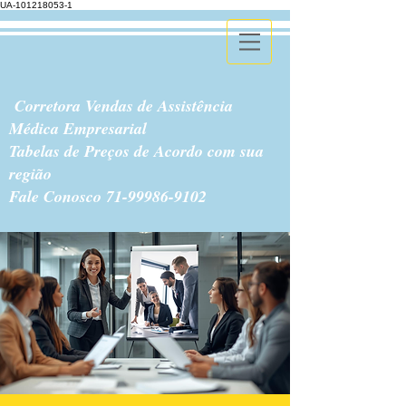
UA-101218053-1
Corretora Vendas de Assistência
Médica Empresarial
Tabelas de Preços de Acordo com sua
região
Fale Conosco
71-99986-9102