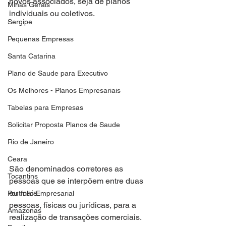
novos associados, seja de planos 
Minas Gerais
individuais ou coletivos.
Sergipe
Pequenas Empresas
Santa Catarina
Plano de Saude para Executivo
Os Melhores - Planos Empresariais
Tabelas para Empresas
Solicitar Proposta Planos de Saude
Rio de Janeiro
Ceara
São denominados corretores as 
Tocantins
pessoas que se interpõem entre duas 
ou mais
Portfolio Empresarial
pessoas, físicas ou jurídicas, para a 
Amazonas
realização de transações comerciais.