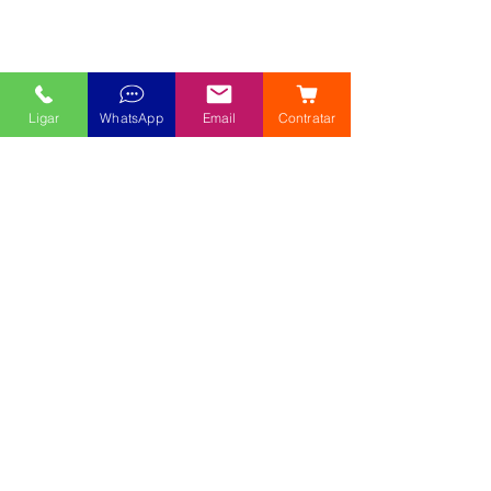
Ligar
WhatsApp
Email
Contratar
M-commerce ou mobile commerce
Trata-se do estabelecimento de uma 
transação comercial por
meio de um dispositivo móvel, como 
celular, smartphone ou tablet.