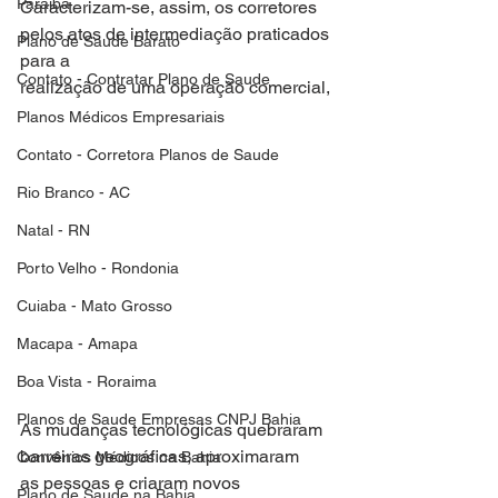
Paraiba
Caracterizam-se, assim, os corretores 
pelos atos de intermediação praticados 
Plano de Saude Barato
para a
Contato - Contratar Plano de Saude
realização de uma operação comercial,
Planos Médicos Empresariais
Contato - Corretora Planos de Saude
Rio Branco - AC
Natal - RN
Porto Velho - Rondonia
Cuiaba - Mato Grosso
Macapa - Amapa
Boa Vista - Roraima
Planos de Saude Empresas CNPJ Bahia
As mudanças tecnológicas quebraram 
barreiras geográficas, aproximaram
Convênios Médicos na Bahia
as pessoas e criaram novos 
Plano de Saude na Bahia