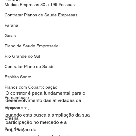
Medias Empresas 30 a 199 Pessoas
Contratar Planos de Saude Empresas
Parana
Goias
Plano de Saude Empresarial
Rio Grande do Sul
Contratar Plano de Saude
Espirito Santo
Planos com Coparticipação
O corretor é peça fundamental para o 
Pernambuco
desenvolvimento das atividades da 
operadora,
Alagoas
quando esta busca a ampliação da sua 
Brasilia
participação no mercado e a 
Sao Paulo
angariação de