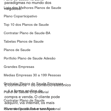
paradigmas no mundo dos
Lista dos Melhores Planos de Saude
negócios.
Plano Coparticipativo
Top 10 dos Planos de Saude
Contratar Plano de Saude-BA
Tabelas Planos de Saude
Planos de Saude
Portfolio Plano de Saude Adesão
Grandes Empresas
Medias Empresas 30 a 199 Pessoas
Contratar Planos de Saude Empresas
E-commerce – ou comércio eletrônico 
– é a forma on-line de
Plano de Saude Empresarial
compra e venda. O cliente pode 
Contratar Plano de Saude
adquirir, via internet, os mais
diversos produtos e serviços 
Plano de Saude Cobertura Nacional