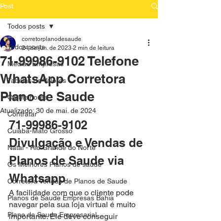
Post
Todos posts
corretorplanodesaude
Todos posts
24 de jun. de 2023
2 min de leitura
71-99986-9102 Telefone
Medias Empresas
WhatsApp Corretora
Tabelas de Valores
Plano de Saude
Os Melhores
Atualizado:
30 de mai. de 2024
Contratar
71-99986-9102 
Cuiaba-Mato Grosso
Divulgação e Vendas de 
Natal - Rio Grande do Norte
Planos de Saude via 
Os Melhores Planos de saude
Whatsapp
Corretora Vendas de Planos de Saude
A facilidade com que o cliente pode 
Planos de Saude Empresas Bahia
navegar pela sua loja virtual é muito 
Plano de Saude Empresarial
importante. Ele deve conseguir 