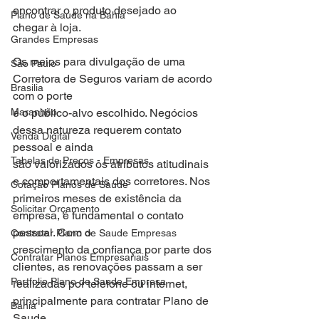
encontrar o produto desejado ao 
Plano de Saude na Bahia
chegar à loja.
Grandes Empresas
Os meios para divulgação de uma 
São Paulo
Corretora de Seguros variam de acordo 
Brasilia
com o porte
Maranhão
e o público-alvo escolhido. Negócios 
dessa natureza requerem contato 
Venda Digital
pessoal e ainda
Tabelas de Preços - Empresas
são valorizados os atributos atitudinais 
e comportamentais dos corretores. Nos
Cotação Planos de Saude
primeiros meses de existência da 
Solicitar Orçamento
empresa, é fundamental o contato 
pessoal. Com o
Contratar Plano de Saude Empresas
crescimento da confiança por parte dos 
Contratar Planos Empresariais
clientes, as renovações passam a ser
Portfolio Plano de Saude Empresa
realizadas por telefone ou internet, 
principalmente para contratar Plano de 
Bahia
Saude