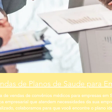
endas de Planos de Saude para E
ra de vendas de convênios médicos para empresas em S
ica empresarial que atendem necessidades da sua empr
izado, colaboramos para que você encontre o plano ide