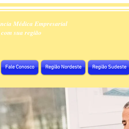
ência Médica Empresarial
 com sua região
Fale Conosco
Região Nordeste
Região Sudeste