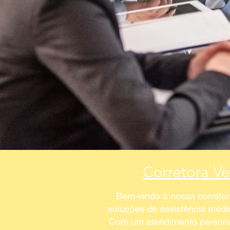
Corretora V
Bem-vindo à nossa correto
soluções de assistência méd
Com um atendimento personal