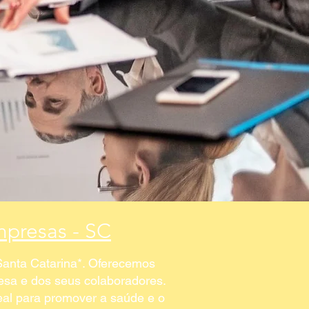
mpresas - SC
anta Catarina*. Oferecemos
esa e dos seus colaboradores.
al para promover a saúde e o