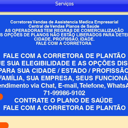
Serviços
Corretores Vendas de Assistencia Medica Empresarial
Central de Vendas Planos de Saúde
AS OPERADORAS TEM REGRAS DE COMERCIALIZAÇÃO
S OPÇÕES DE PLANOS NÃO ESTÃO LIBERADOS PARA DET
CIDADE, PROFISSÃO, IDADE.
FALE COM A CORRETORA
FALE COM A CORRETORA DE PLANTÃO
UE SUA ELEGIBILIDADE E AS OPÇÕES DI
PARA SUA CIDADE / ESTADO / PROFISSÃO
FAMÍLIA, SUA EMPRESA, SEUS FUNCIONÁ
endimento via Chat, E-mail, Telefone, What
​71-99986-9102
CONTRATE O PLANO DE SAÚDE
FALE COM A CORRETORA DE PLANTÃO