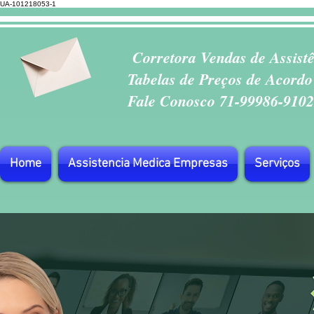
UA-101218053-1
Corretora Vendas de Assist
Tabelas de Preços de Acordo
Fale Conosco 71-99986-9102
Home
Assistencia Medica Empresas
Serviços