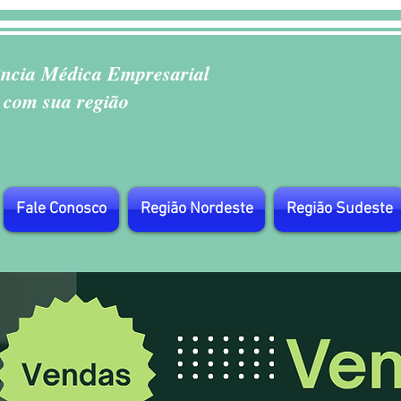
ência Médica Empresarial
 com sua região
Fale Conosco
Região Nordeste
Região Sudeste