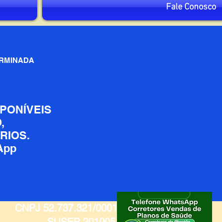
Fale Conosco
ERMINADA
SPONÍVEIS
,
RIOS.
sApp
CNPJ 52.737.321/0001-77