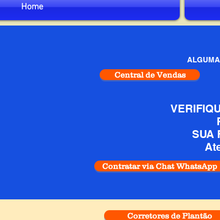
Home
ALGUMA
Central de Vendas
VERIFIQ
SUA 
At
Contratar via Chat WhatsApp
Corretores de Plantão