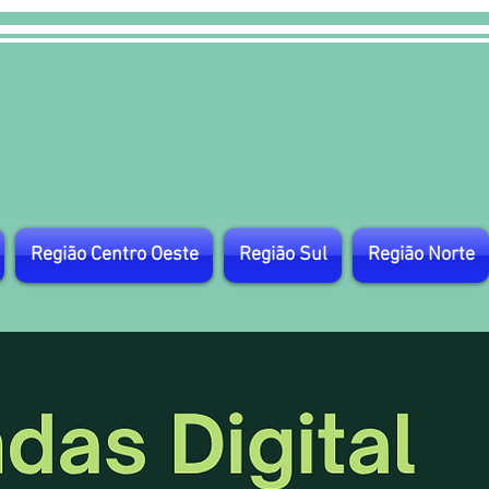
Região Centro Oeste
Região Sul
Região Norte