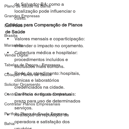
de Salvador-BA: como a 
Plano de Saude na Bahia
localização pode influenciar o 
Grandes Empresas
custo.
Critérios para Comparação de Planos 
São Paulo
de Saúde
Brasilia
Valores mensais e coparticipação: 
Maranhão
entender o impacto no orçamento.
Cobertura médica e hospitalar: 
Venda Digital
procedimentos incluídos e 
Tabelas de Preços - Empresas
exclusões mais comuns.
Rede de atendimento: hospitais, 
Cotação Planos de Saude
clínicas e laboratórios 
Solicitar Orçamento
credenciados na cidade.
Carência e regras contratuais: 
Contratar Plano de Saude Empresas
prazo para uso de determinados 
Contratar Planos Empresariais
serviços.
Portfolio Plano de Saude Empresa
Avaliação da reputação da 
operadora e satisfação dos 
Bahia
usuários.