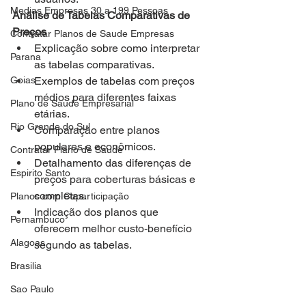
Medias Empresas 30 a 199 Pessoas
Análise de Tabelas Comparativas de 
Preços
Contratar Planos de Saude Empresas
Explicação sobre como interpretar 
Parana
as tabelas comparativas.
Goias
Exemplos de tabelas com preços 
médios para diferentes faixas 
Plano de Saude Empresarial
etárias.
Rio Grande do Sul
Comparação entre planos 
populares e econômicos.
Contratar Plano de Saude
Detalhamento das diferenças de 
Espirito Santo
preços para coberturas básicas e 
completas.
Planos com Coparticipação
Indicação dos planos que 
Pernambuco
oferecem melhor custo-benefício 
Alagoas
segundo as tabelas.
Brasilia
Sao Paulo