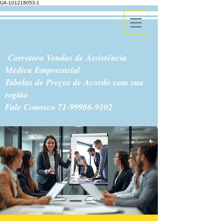
UA-101218053-1
Corretora Vendas de Assistência
Médica Empresarial
Tabelas de Preços de Acordo com sua
região
Fale Conosco
71-99986-9102