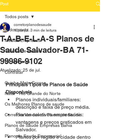
Post
Todos posts
corretorplanodesaude
Todos posts
10 de jul.
3 min de leitura
T-A-B-E-L-A-S Planos de
Medias Empresas
Saude Salvador-BA 71-
Tabelas de Valores
99986-9102
Os Melhores
Atualizado:
25 de jul.
Contratar
Cuiaba-Mato Grosso
Principais Tipos de Planos de Saúde 
Disponíveis
Natal - Rio Grande do Norte
Planos individuais/familiares: 
Os Melhores Planos de saude
descrição e faixa de preço média.
Planos coletivos empresariais: 
Corretora Vendas de Planos de Saude
vantagens e preços praticados em 
Planos de Saude Empresas Bahia
Salvador.
Plano de Saude Empresarial
Planos por região e cidade dentro 