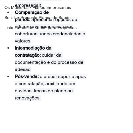
empresarial).
Os Melhores - Planos Empresariais
Comparação de 
Solicitar Proposta Planos de Saude
planos:
 apresentar opções de 
diferentes operadoras, com 
Lista Planos de Saude para Empresas
coberturas, redes credenciadas e 
valores.
Intermediação da 
contratação:
 cuidar da 
documentação e do processo de 
adesão.
Pós-venda:
 oferecer suporte após 
a contratação, auxiliando em 
dúvidas, trocas de plano ou 
renovações.