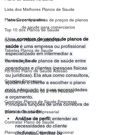
Lista dos Melhores Planos de Saude
Plano Coparticipativo
tabelas comparativas de preços de planos 
de saude para comerciarios
Top 10 dos Planos de Saude
Uma 
corretora de vendas de planos de 
Contratar Plano de Saude-BA
saúde
 é uma empresa ou profissional 
Tabelas Planos de Saude
especializado em intermediar a 
contratação de planos de saúde entre 
Planos de Saude
operadoras e clientes (pessoas físicas 
Portfolio Plano de Saude Adesão
ou jurídicas). Ela atua como consultora, 
Grandes Empresas
ajudando o cliente a escolher o plano 
mais adequado às suas necessidades 
Medias Empresas 30 a 199 Pessoas
e orçamento.
Contratar Planos de Saude Empresas
Principais funções de uma corretora de 
planos de saúde:
Plano de Saude Empresarial
Análise de perfil:
 entender as 
Contratar Plano de Saude
necessidades do cliente 
Plano de Saude Cobertura Nacional
(individual, familiar ou 