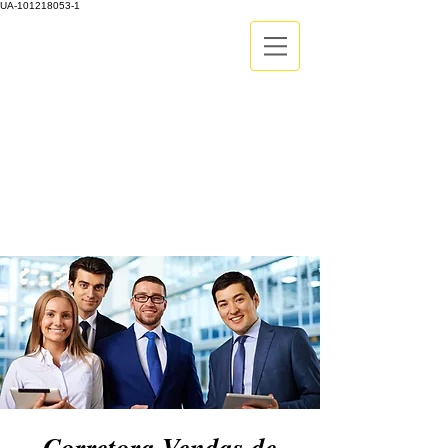
UA-101218053-1
Corretora Vendas de Assistência
Médica Empresarial
Tabelas de Preços de Acordo com sua
região
Fale Conosco
71-99986-9102
Corretora Vendas de