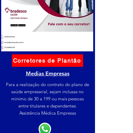
Corretores de Plantão
Medias Empresas
Para a realização do contrato do plano de
saúde empresarial, sejam inclusas no
mínimo de 30 a 199 ou mais pessoas
entre titulares e dependentes.
Assistência Médica Empresas