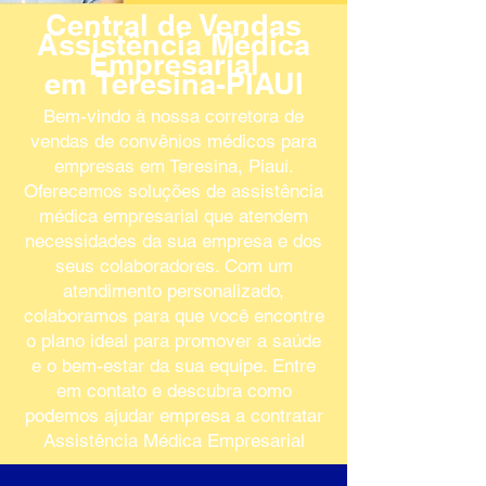
Central de Vendas
Assistência Médica
Empresarial
em
Teresina-PIAUI
Bem-vindo à nossa corretora de
vendas de convênios médicos para
empresas em Teresina, Piauí.
Oferecemos soluções de assistência
médica empresarial que atendem
necessidades da sua empresa e dos
seus colaboradores. Com um
atendimento personalizado,
colaboramos para que você encontre
o plano ideal para promover a saúde
e o bem-estar da sua equipe. Entre
em contato e descubra como
podemos ajudar empresa a contratar
Assistência Médica Empresarial