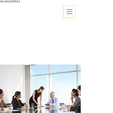
UA-101218053-1
Corretora Vendas de Assistência
Médica Empresarial
Tabelas de Preços de Acordo com sua
região
Fale Conosco
71-99986-9102