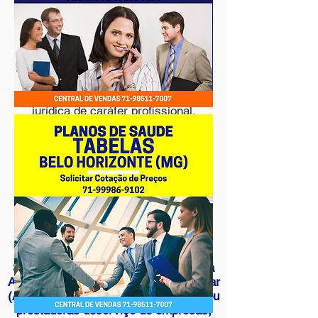
O que é plano coletivo por adesão?
Os planos coletivos por adesão são
aqueles contratados por pessoas
jurídicas,
constituídos ou formatados para uma
população que mantenha
vínculo associativo com uma pessoa
jurídica de caráter profissional,
classista
ou setorial. A adesão ao plano é
espontânea e opcional.
Podem ser incluídos como
dependentes, desde que previsto
contratualmente,
o grupo familiar do beneficiário titular
O que são Administradoras
de
Benefícios?
São pessoas jurídicas, reguladas pela
Agência Nacional de Saúde
Suplementar
(ANS), que atuam como estipulantes ou
prestadoras de
serviço de empresas,