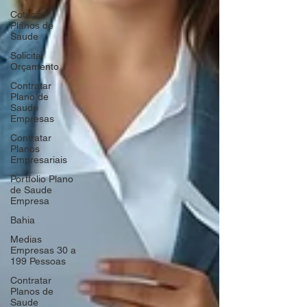
Cotação
Planos de
Saude
Solicitar
Orçamento
Contratar
Plano de
Saude
Empresas
Contratar
Planos
Empresariais
Portfolio Plano
de Saude
Empresa
Bahia
Medias
Empresas 30 a
199 Pessoas
Contratar
Planos de
Saude