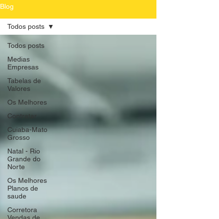
Blog
Todos posts
Todos posts
Medias
Empresas
Tabelas de
Valores
Os Melhores
Contratar
Cuiaba-Mato
Grosso
Natal - Rio
Grande do
Norte
Os Melhores
Planos de
saude
Corretora
Vendas de