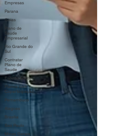
Empresas
Parana
Goias
Plano de
Saude
Empresarial
Rio Grande do
Sul
Contratar
Plano de
Saude
Espirito Santo
Planos com
Coparticipação
Pernambuco
Alagoas
Brasilia
Sao Paulo
Minas Gerais