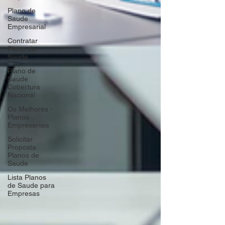
Plano de
Saude
Empresarial
Contratar
Plano de
Saude
Plano de
Saude
Cobertura
Nacional
Os Melhores -
Planos
Empresariais
Solicitar
Proposta
Planos de
Saude
Lista Planos
de Saude para
Empresas