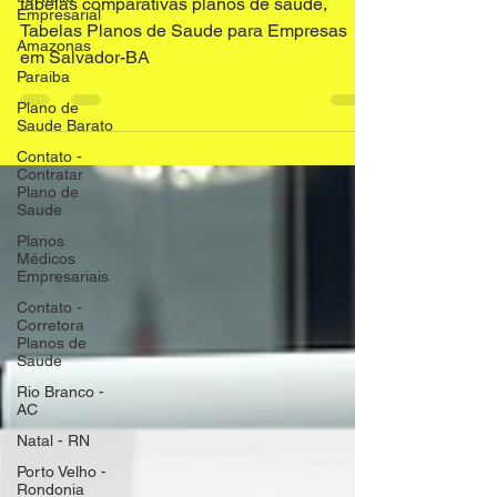
Empresarial
tabelas comparativas planos de saude,
Amazonas
Tabelas Planos de Saude para Empresas
Paraiba
em Salvador-BA
Plano de
Saude Barato
Contato -
Contratar
Plano de
Saude
Planos
Médicos
Empresariais
Contato -
Corretora
Planos de
Saude
Rio Branco -
AC
Natal - RN
Porto Velho -
Rondonia