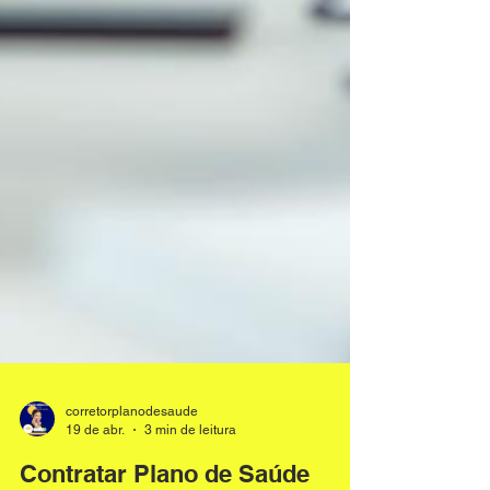
corretorplanodesaude