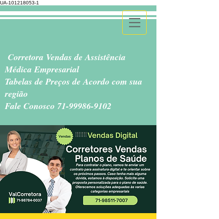
UA-101218053-1
Corretora Vendas de Assistência
Médica Empresarial
Tabelas de Preços de Acordo com sua
região
Fale Conosco
71-99986-9102