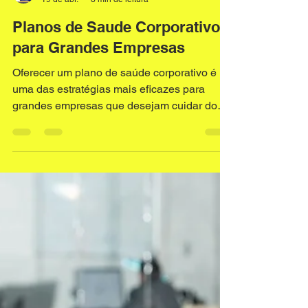
corretorplanodesaude
19 de abr.
3 min de leitura
Planos de Saude Corporativos
para Grandes Empresas
Oferecer um plano de saúde corporativo é
uma das estratégias mais eficazes para
grandes empresas que desejam cuidar do
bem-estar dos seus colaboradores e, ao
mesmo tempo, aumentar a produtividade e a
satisfação no ambiente de trabalho. Com o
crescimento da demanda por serviços de
saúde de qualidade, entender como
funcionam os planos de saúde corporativos
e quais benefícios eles trazem é fundamental
para gestores e profissionais de recursos