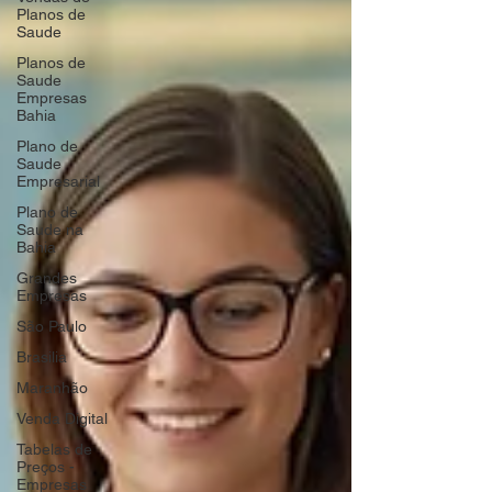
Planos de
Saude
Planos de
Saude
Empresas
Bahia
Plano de
Saude
Empresarial
Plano de
Saude na
Bahia
Grandes
Empresas
São Paulo
Brasilia
Maranhão
Venda Digital
Tabelas de
Preços -
Empresas