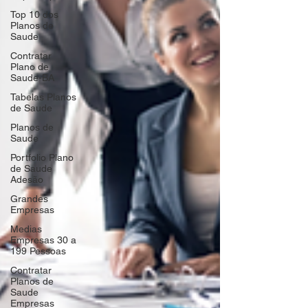
Top 10 dos
Planos de
Saude
Contratar
Plano de
Saude-BA
Tabelas Planos
de Saude
Planos de
Saude
Portfolio Plano
de Saude
Adesão
Grandes
Empresas
Medias
Empresas 30 a
199 Pessoas
Contratar
Planos de
Saude
Empresas