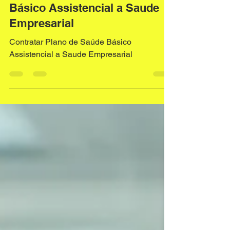
19 de abr.
3 min de leitura
Contratar Plano de Saúde
Básico Assistencial a Saude
Empresarial
Contratar Plano de Saúde Básico
Assistencial a Saude Empresarial