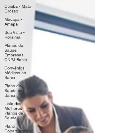
Cuiaba - Mato
Grosso
Macapa -
Amapa
Boa Vista -
Roraima
Planos de
Saude
Empresas
CNPJ Bahia
Convênios
Médicos na
Bahia
Plano de
Saude na
Bahia
Lista dos
Melhores
Planos de
Saude
Plano
Coparticipativo