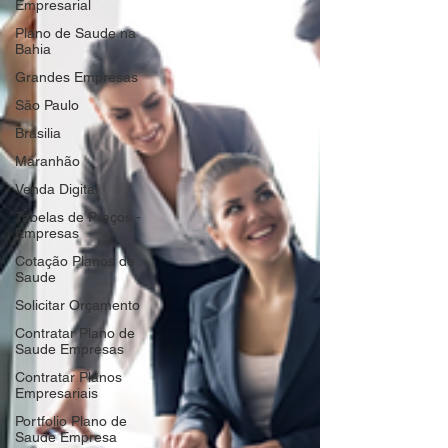
Empresarial
Plano de Saude na
Bahia
Grandes Empresas
São Paulo
Brasilia
Maranhão
Venda Digital
Tabelas de Preços -
Empresas
Cotação Planos de
Saude
Solicitar Orçamento
Contratar Plano de
Saude Empresas
Contratar Planos
Empresariais
Portfolio Plano de
Saude Empresa