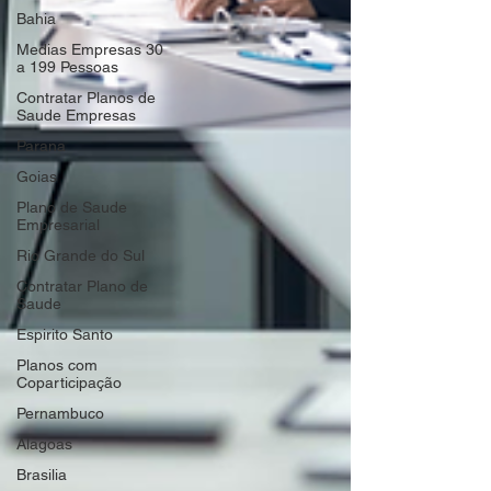
Bahia
Medias Empresas 30
a 199 Pessoas
Contratar Planos de
Saude Empresas
Parana
Goias
Plano de Saude
Empresarial
Rio Grande do Sul
Contratar Plano de
Saude
Espirito Santo
Planos com
Coparticipação
Pernambuco
Alagoas
Brasilia