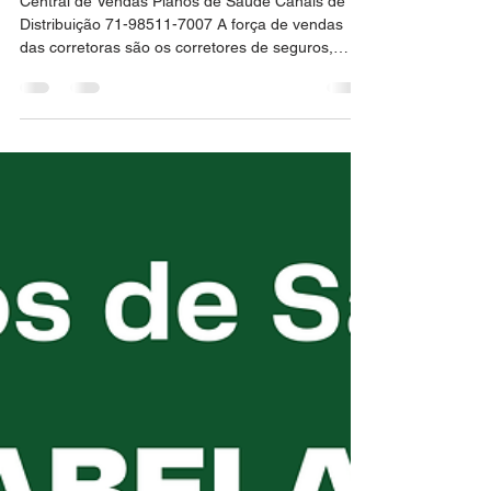
Telefone Whatsapp Corretor
Vendas de Plano de Saude
Central de Vendas Planos de Saude Canais de
Distribuição 71-98511-7007 A força de vendas
das corretoras são os corretores de seguros,
prepostos e assistentes comerciais, que realizam
o fechamento de negócios através de visitas,
contatos telefônicos, e-mail, etc., com seus
clientes. Vendas e Relacionamento com Clientes –
prospectar clientes, demonstrar os benefícios dos
produtos e fechar vendas é a base do negócio da
corretora. Manter clientes satisfeitos, dispostos a
renovare