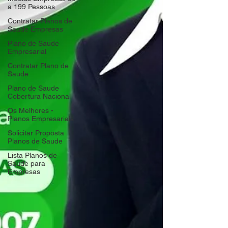
a 199 Pessoas
Contratar Planos de
Saude Empresas
Plano de Saude
Empresarial
Contratar Plano de
Saude
Plano de Saude
Cobertura Nacional
Os Melhores -
Planos Empresariais
Solicitar Proposta
Planos de Saude
Lista Planos de
Saude para
Empresas