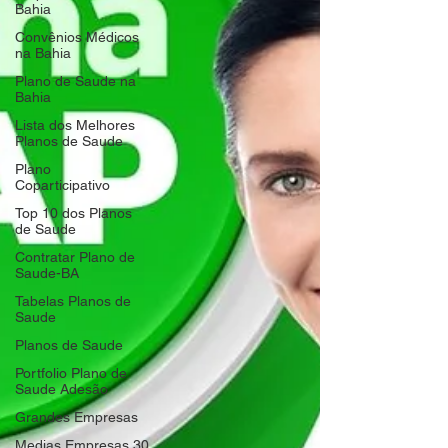
Bahia
Convênios Médicos
na Bahia
Plano de Saude na
Bahia
Lista dos Melhores
Planos de Saude
Plano
Coparticipativo
Top 10 dos Planos
de Saude
Contratar Plano de
Saude-BA
Tabelas Planos de
Saude
Planos de Saude
Portfolio Plano de
Saude Adesão
Grandes Empresas
Medias Empresas 30