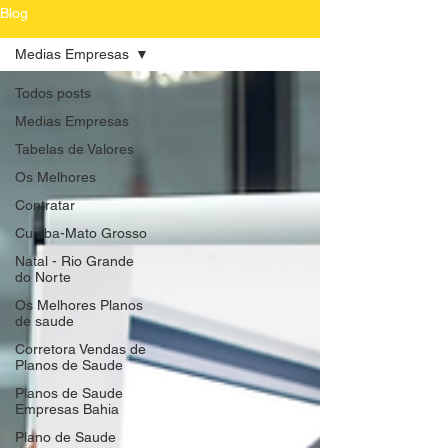
Blog
Medias Empresas
Todos posts
Medias Empresas
Tabelas de Valores
Os Melhores
Contratar
Cuiaba-Mato Grosso
Natal - Rio Grande
do Norte
Os Melhores Planos
de saude
Corretora Vendas de
Planos de Saude
Planos de Saude
Empresas Bahia
Plano de Saude