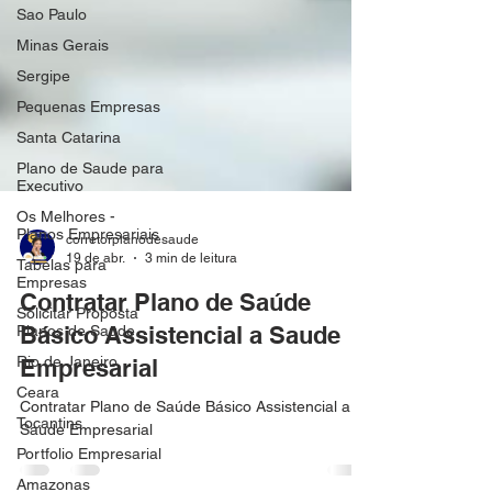
Sao Paulo
Minas Gerais
Sergipe
Pequenas Empresas
Santa Catarina
Plano de Saude para
Executivo
Os Melhores -
Planos Empresariais
Tabelas para
Empresas
corretorplanodesaude
19 de abr.
3 min de leitura
Solicitar Proposta
Planos de Saude
Contratar Plano de Saúde
Rio de Janeiro
Básico Assistencial a Saude
Ceara
Empresarial
Tocantins
Portfolio Empresarial
Contratar Plano de Saúde Básico Assistencial a
Saude Empresarial
Amazonas