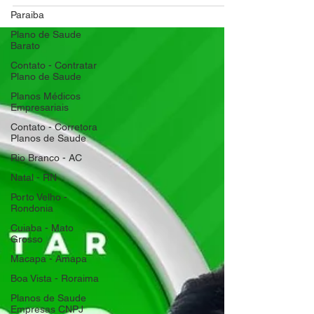
Paraiba
Plano de Saude
Barato
Contato - Contratar
Plano de Saude
Planos Médicos
Empresariais
Contato - Corretora
Planos de Saude
Rio Branco - AC
Natal - RN
Porto Velho -
Rondonia
Cuiaba - Mato
Grosso
Macapa - Amapa
Boa Vista - Roraima
Planos de Saude
Empresas CNPJ