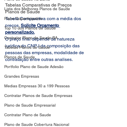
Tabelas Comparativas de Preços 
Lista dos Melhores Planos de Saude
Planos de Saude
Tabela Comparativa com a média dos 
Plano Coparticipativo
preços. 
Solicite Orçamento 
Top 10 dos Planos de Saude
personalizado.
Contratar Plano de Saude-BA
O preço final depende da natureza 
jurídica do CNPJ da composição das 
Tabelas Planos de Saude
pessoas das empresas, modalidade de 
Planos de Saude
contratação entre outras analises.
Portfolio Plano de Saude Adesão
Grandes Empresas
Medias Empresas 30 a 199 Pessoas
Contratar Planos de Saude Empresas
Plano de Saude Empresarial
Contratar Plano de Saude
Plano de Saude Cobertura Nacional