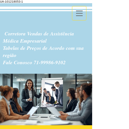
UA-101218053-1
Corretora Vendas de Assistência
Médica Empresarial
Tabelas de Preços de Acordo com sua
região
Fale Conosco
71-99986-9102