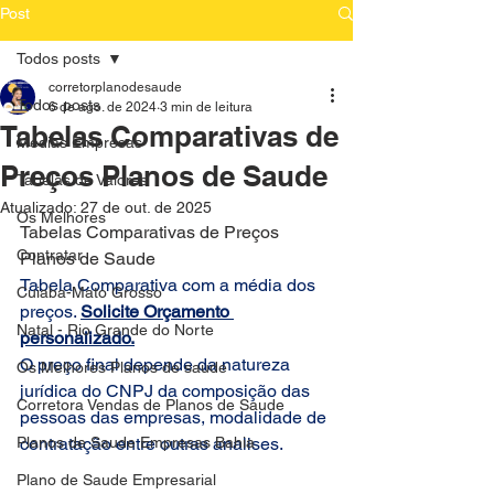
Post
Todos posts
corretorplanodesaude
Todos posts
6 de ago. de 2024
3 min de leitura
Tabelas Comparativas de
Medias Empresas
Preços Planos de Saude
Tabelas de Valores
Atualizado:
27 de out. de 2025
Os Melhores
Tabelas Comparativas de Preços 
Contratar
Planos de Saude
Tabela Comparativa com a média dos 
Cuiaba-Mato Grosso
preços. 
Solicite Orçamento 
Natal - Rio Grande do Norte
personalizado.
O preço final depende da natureza 
Os Melhores Planos de saude
jurídica do CNPJ da composição das 
Corretora Vendas de Planos de Saude
pessoas das empresas, modalidade de 
Planos de Saude Empresas Bahia
contratação entre outras analises.
Plano de Saude Empresarial