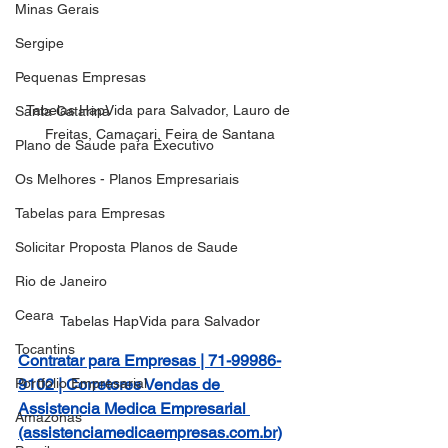
Minas Gerais
Sergipe
Pequenas Empresas
Tabelas HapVida para Salvador, Lauro de 
Santa Catarina
Freitas, Camaçari, Feira de Santana
Plano de Saude para Executivo
Os Melhores - Planos Empresariais
Tabelas para Empresas
Solicitar Proposta Planos de Saude
Rio de Janeiro
Ceara
Tabelas HapVida para Salvador
Tocantins
Contratar para Empresas | 71-99986-
9102 | Corretores Vendas de 
Portfolio Empresarial
Assistencia Medica Empresarial 
Amazonas
(assistenciamedicaempresas.com.br)