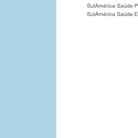
SulAmérica Saúde P
SulAmérica Saúde Em
Tabelas de Preços - Empresas
Contratar Plano de Saude Emp
Bahia
Medias Empresas 3
Plano de Saude Empresarial