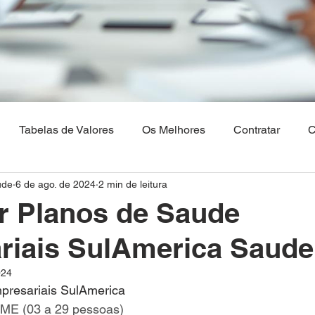
Tabelas de Valores
Os Melhores
Contratar
C
ude
6 de ago. de 2024
2 min de leitura
Os Melhores Planos de saude
Corretora Vendas de Pla
r Planos de Saude
riais SulAmerica Saude
hia
Plano de Saude Empresarial
Plano de Saude na 
024
presariais SulAmerica
aulo
Brasilia
Maranhão
Venda Digital
ME (03 a 29 pessoas)