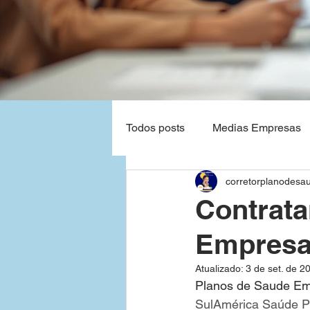
Todos posts
Medias Empresas
corretorplanodesa
Natal - Rio Grande do Norte
Contrata
Empresa
Planos de Saude Empresas Ba
Atualizado:
3 de set. de 2
Planos de Saude Em
Grandes Empresas
São P
SulAmérica Saúde P