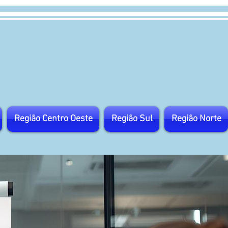
Região Centro Oeste
Região Sul
Região Norte