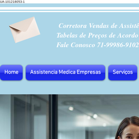
UA-101218053-1
Corretora Vendas de Assist
Tabelas de Preços de Acordo
Fale Conosco 71-99986-9102
Home
Assistencia Medica Empresas
Serviços