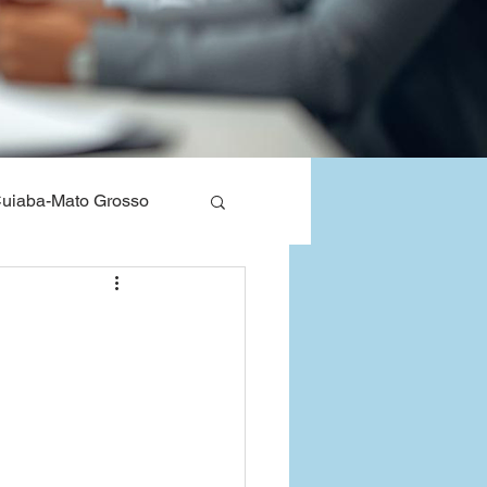
uiaba-Mato Grosso
nos de Saude
Bahia