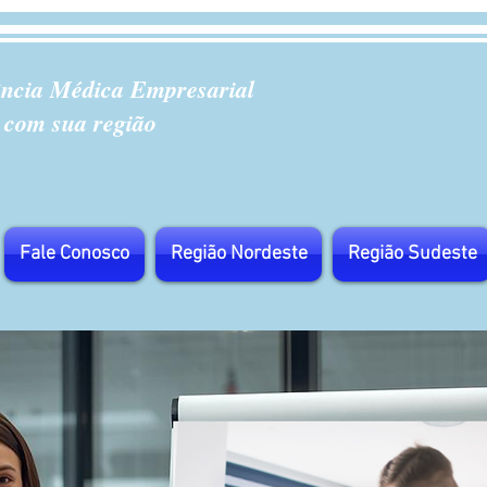
ência Médica Empresarial
 com sua região
Fale Conosco
Região Nordeste
Região Sudeste