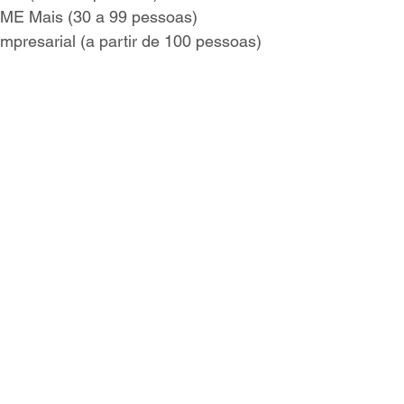
ME Mais (30 a 99 pessoas)
presarial (a partir de 100 pessoas)
Cotação Planos de Saude
Solicitar Orçamento
resas
Contratar Planos Empresariais
Portfolio Plan
0 a 199 Pessoas
Contratar Planos de Saude Empresas
Rio Grande do Sul
Contratar Plano de Saude