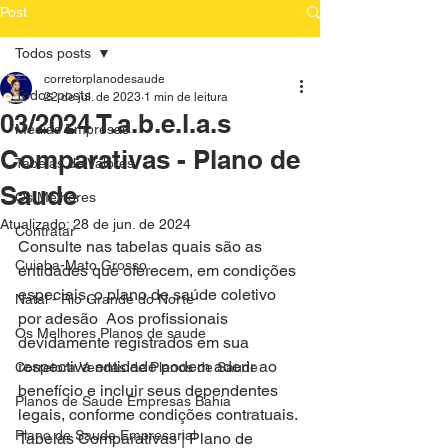
Post
Todos posts
corretorplanodesaude
Todos posts
22 de jul. de 2023
1 min de leitura
03/2024 T.a.b.e.l.a.s
Medias Empresas
Comparativas - Plano de
Tabelas de Valores
Saude
Os Melhores
Atualizado:
28 de jun. de 2024
Contratar
Consulte nas tabelas quais são as 
Cuiaba-Mato Grosso
entidades que oferecem, em condições 
especiais, o plano de saúde coletivo 
Natal - Rio Grande do Norte
por adesão  Aos profissionais 
Os Melhores Planos de saude
devidamente registrados em sua 
respectiva entidade podem aderir ao 
Corretora Vendas de Planos de Saude
benefício e incluir seus dependentes 
Planos de Saude Empresas Bahia
legais, conforme condições contratuais.
Plano de Saude Empresarial
Tabelas Comparativas | Plano de 