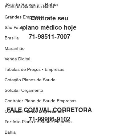
Saúde Salvador - Bahia
Plano de Saude na Bahia
Grandes Empresas
Contrate seu
plano médico hoje
São Paulo
71-98511-7007
Brasilia
Maranhão
Venda Digital
Tabelas de Preços - Empresas
Cotação Planos de Saude
Solicitar Orçamento
Contratar Plano de Saude Empresas
FALE COM VAL CORRETORA
Contratar Planos Empresariais
71-99986-9102
Portfolio Plano de Saude Empresa
Bahia