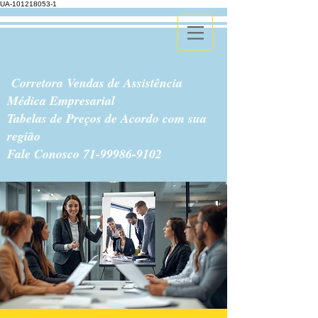
UA-101218053-1
Corretora Vendas de Assistência
Médica Empresarial
Tabelas de Preços de Acordo com sua
região
Fale Conosco
71-99986-9102