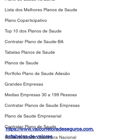
Lista dos Melhores Planos de Saude
Plano Coparticipativo
Top 10 dos Planos de Saude
Contratar Plano de Saude-BA
Tabelas Planos de Saude
Planos de Saude
Portfolio Plano de Saude Adesão
Grandes Empresas
Medias Empresas 30 a 199 Pessoas
Contratar Planos de Saude Empresas
Plano de Saude Empresarial
Contratar Plano de Saude
https://www.valcorretoradeseguros.com.
br/tabelas-de-valores
Plano de Saude Cobertura Nacional