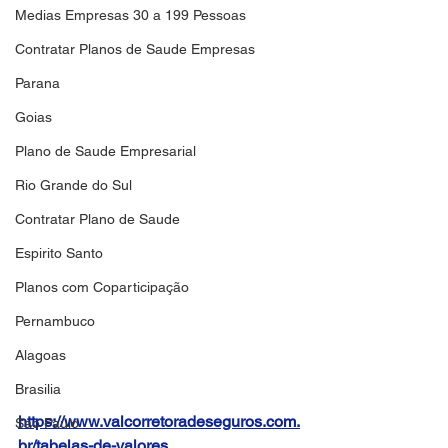
Medias Empresas 30 a 199 Pessoas
Contratar Planos de Saude Empresas
Parana
Goias
Plano de Saude Empresarial
Rio Grande do Sul
Contratar Plano de Saude
Espirito Santo
Planos com Coparticipação
Pernambuco
Alagoas
Brasilia
https://www.valcorretoradeseguros.com.
Sao Paulo
br/tabelas-de-valores