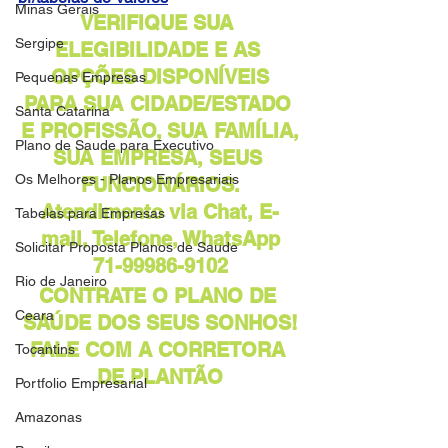
Minas Gerais
VERIFIQUE SUA 
Sergipe
ELEGIBILIDADE E AS 
OPÇÕES DISPONÍVEIS
Pequenas Empresas
PARA SUA CIDADE/ESTADO 
Santa Catarina
E PROFISSÃO, SUA FAMÍLIA,
Plano de Saude para Executivo
SUA EMPRESA, SEUS 
Os Melhores - Planos Empresariais
FUNCIONÁRIOS.
Atendimento via Chat, E-
Tabelas para Empresas
mail, Telefone, WhatsApp
Solicitar Proposta Planos de Saude
​71-99986-9102
Rio de Janeiro
CONTRATE O PLANO DE 
Ceara
SAÚDE DOS SEUS SONHOS!
FALE COM A CORRETORA 
Tocantins
DE PLANTÃO
Portfolio Empresarial
Amazonas