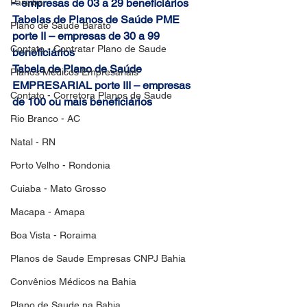
Paraiba
– empresas de 03 a 29 beneficiários
Tabelas de Planos de Saúde PME 
Plano de Saude Barato
porte II – empresas de 30 a 99 
Contato - Contratar Plano de Saude
beneficiários
Tabela de Plano de Saúde 
Planos Médicos Empresariais
EMPRESARIAL porte III – empresas 
Contato - Corretora Planos de Saude
de 100 ou mais beneficiários
Rio Branco - AC
Natal - RN
Porto Velho - Rondonia
Cuiaba - Mato Grosso
Macapa - Amapa
Boa Vista - Roraima
Planos de Saude Empresas CNPJ Bahia
Convênios Médicos na Bahia
Plano de Saude na Bahia