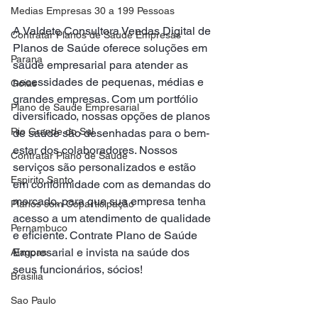
Medias Empresas 30 a 199 Pessoas
A Valdete Consultora Vendas Digital de 
Contratar Planos de Saude Empresas
Planos de Saúde oferece soluções em 
Parana
saúde empresarial para atender as 
necessidades de pequenas, médias e 
Goias
grandes empresas. Com um portfólio 
Plano de Saude Empresarial
diversificado, nossas opções de planos 
Rio Grande do Sul
de saúde são desenhadas para o bem-
estar dos colaboradores. Nossos 
Contratar Plano de Saude
serviços são personalizados e estão 
Espirito Santo
em conformidade com as demandas do 
mercado, para que sua empresa tenha 
Planos com Coparticipação
acesso a um atendimento de qualidade 
Pernambuco
e eficiente. Contrate Plano de Saúde 
Empresarial e invista na saúde dos 
Alagoas
seus funcionários, sócios!
Brasilia
Sao Paulo