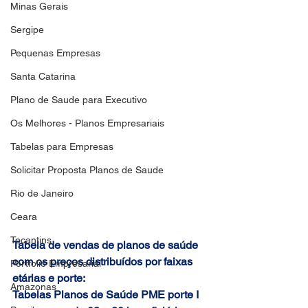
Minas Gerais
Sergipe
Pequenas Empresas
Santa Catarina
Plano de Saude para Executivo
Os Melhores - Planos Empresariais
Tabelas para Empresas
Solicitar Proposta Planos de Saude
Rio de Janeiro
Ceara
Tocantins
Tabela de vendas de planos de saúde 
com os preços distribuídos por faixas 
Portfolio Empresarial
etárias e porte:
Amazonas
Tabelas Planos de Saúde PME porte I 