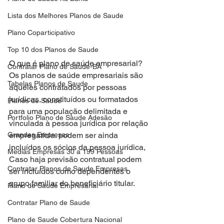
Lista dos Melhores Planos de Saude
Plano Coparticipativo
Top 10 dos Planos de Saude
O que é plano de saúde empresarial?
Contratar Plano de Saude-BA
Os planos de saúde empresariais são 
Tabelas Planos de Saude
aqueles contratados por pessoas 
jurídicas, constituídos ou formatados 
Planos de Saude
para uma população delimitada e 
Portfolio Plano de Saude Adesão
vinculada à pessoa jurídica por relação 
Grandes Empresas
empregatícia. podem ser ainda 
incluídos os sócios da pessoa jurídica, 
Medias Empresas 30 a 199 Pessoas
Caso haja previsão contratual podem 
Contratar Planos de Saude Empresas
ser incluídos como dependentes o 
grupo familiar do beneficiário titular.
Plano de Saude Empresarial
Contratar Plano de Saude
Plano de Saude Cobertura Nacional