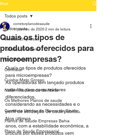
Post
Todos posts
corretorplanodesaude
Todos posts
11 de nov. de 2020
2 min de leitura
Quais os tipos de
Medias Empresas
produtos oferecidos para
Tabelas de Valores
microempresas?
Os Melhores
Quais os tipos de produtos oferecidos 
Contratar
para microempresas?
Cuiaba-Mato Grosso
As operadoras têm lançado produtos 
voltados para consumidores 
Natal - Rio Grande do Norte
diferenciados,
Os Melhores Planos de saude
considerando as necessidades e o 
Corretora Vendas de Planos de Saude
perfil de utilização de cada público. 
Nos últimos
Planos de Saude Empresas Bahia
anos, com a estabilidade econômica, a 
Plano de Saude Empresarial
procura por esses produtos vem 