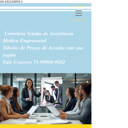
UA-101218053-1
Corretora Vendas de Assistência
Médica Empresarial
Tabelas de Preços de Acordo com sua
região
Fale Conosco
71-99986-9102