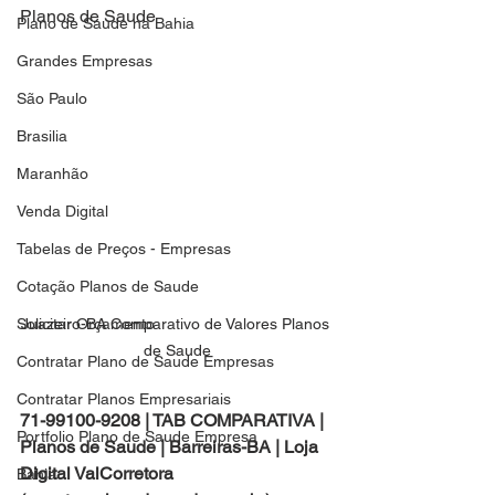
Planos de Saude
Plano de Saude na Bahia
Grandes Empresas
São Paulo
Brasilia
Maranhão
Venda Digital
Tabelas de Preços - Empresas
Cotação Planos de Saude
Solicitar Orçamento
Juazeiro-BA Comparativo de Valores Planos 
de Saude
Contratar Plano de Saude Empresas
Contratar Planos Empresariais
71-99100-9208 | TAB COMPARATIVA | 
Portfolio Plano de Saude Empresa
Planos de Saude | Barreiras-BA | Loja 
Digital ValCorretora 
Bahia