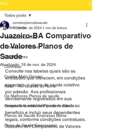
Post
Todos posts
corretorplanodesaude
Todos posts
17 de jan. de 2024
1 min de leitura
Juazeiro-BA Comparativo
Medias Empresas
de Valores Planos de
Tabelas de Valores
Saude
Os Melhores
Atualizado:
18 de nov. de 2024
Contratar
Consulte nas tabelas quais são as 
Cuiaba-Mato Grosso
entidades que oferecem, em condições 
especiais, o plano de saúde coletivo 
Natal - Rio Grande do Norte
por adesão  Aos profissionais 
Os Melhores Planos de saude
devidamente registrados em sua 
respectiva entidade podem aderir ao 
Corretora Vendas de Planos de Saude
benefício e incluir seus dependentes 
Planos de Saude Empresas Bahia
legais, conforme condições contratuais.
Plano de Saude Empresarial
Juazeiro-BA Comparativo de Valores 