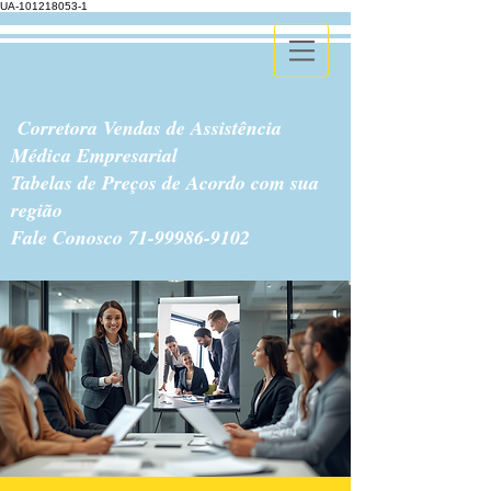
UA-101218053-1
Corretora Vendas de Assistência
Médica Empresarial
Tabelas de Preços de Acordo com sua
região
Fale Conosco
71-99986-9102