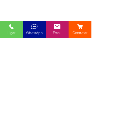
Ligar
WhatsApp
Email
Contratar
Guanambi-BA Planos de Saude 