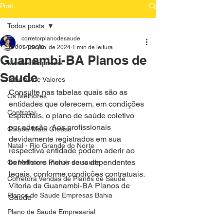
Post
Todos posts
corretorplanodesaude
Todos posts
17 de jan. de 2024
1 min de leitura
Guanambi-BA Planos de
Medias Empresas
Saude
Tabelas de Valores
Consulte nas tabelas quais são as 
Os Melhores
entidades que oferecem, em condições 
Contratar
especiais, o plano de saúde coletivo 
por adesão  Aos profissionais 
Cuiaba-Mato Grosso
devidamente registrados em sua 
Natal - Rio Grande do Norte
respectiva entidade podem aderir ao 
benefício e incluir seus dependentes 
Os Melhores Planos de saude
legais, conforme condições contratuais.
Corretora Vendas de Planos de Saude
Vitoria da Guanambi-BA Planos de 
Planos de Saude Empresas Bahia
Saude 
Plano de Saude Empresarial