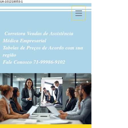
UA-101218053-1
Corretora Vendas de Assistência
Médica Empresarial
Tabelas de Preços de Acordo com sua
região
Fale Conosco
71-99986-9102