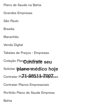
Plano de Saude na Bahia
Grandes Empresas
São Paulo
Brasilia
Maranhão
Venda Digital
Tabelas de Preços - Empresas
Cotação Planos de Saude
Contrate seu
plano médico hoje
Solicitar Orçamento
71-98511-7007
Contratar Plano de Saude Empresas
Contratar Planos Empresariais
Portfolio Plano de Saude Empresa
Bahia