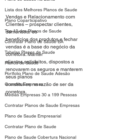
Lista dos Melhores Planos de Saude
Vendas e Relacionamento com 
Plano Coparticipativo
Clientes – prospectar clientes, 
Top 10 dos Planos de Saude
demonstrar os
benefícios dos produtos e fechar 
Contratar Plano de Saude-BA
vendas é a base do negócio da 
Tabelas Planos de Saude
corretora. Manter
clientes satisfeitos, dispostos a 
Planos de Saude
renovarem os seguros e manterem 
Portfolio Plano de Saude Adesão
seus planos
constitui-se na razão de ser da 
Grandes Empresas
corretora,
Medias Empresas 30 a 199 Pessoas
Contratar Planos de Saude Empresas
Plano de Saude Empresarial
Contratar Plano de Saude
Plano de Saude Cobertura Nacional