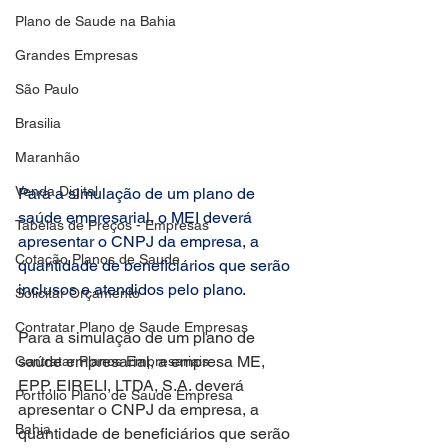
Plano de Saude na Bahia
Grandes Empresas
São Paulo
Brasilia
Maranhão
Venda Digital
Para a simulação de um plano de 
saúde empresarial, o MEI deverá 
Tabelas de Preços - Empresas
apresentar o CNPJ da empresa, a 
Cotação Planos de Saude
quantidade de beneficiários que serão 
inclusos e atendidos pelo plano.
Solicitar Orçamento
Contratar Plano de Saude Empresas
Para a simulação de um plano de 
saúde empresarial, a empresa ME, 
Contratar Planos Empresariais
EPP, EIRELI, LTDA, S.A. deverá 
Portfolio Plano de Saude Empresa
apresentar o CNPJ da empresa, a 
Bahia
quantidade de beneficiários que serão 