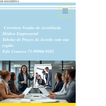
UA-101218053-1
Corretora Vendas de Assistência
Médica Empresarial
Tabelas de Preços de Acordo com sua
região
Fale Conosco
71-99986-9102