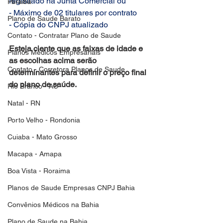
registrado na Junta Comercial ou
Paraiba
- Máximo de 02 titulares por contrato
Plano de Saude Barato
- Cópia do CNPJ atualizado
Contato - Contratar Plano de Saude
Esteja ciente que as faixas de idade e 
Planos Médicos Empresariais
as escolhas acima serão
Contato - Corretora Planos de Saude
determinantes para definir o preço final 
do plano de saúde.
Rio Branco - AC
Natal - RN
Porto Velho - Rondonia
Cuiaba - Mato Grosso
Macapa - Amapa
Boa Vista - Roraima
Planos de Saude Empresas CNPJ Bahia
Convênios Médicos na Bahia
Plano de Saude na Bahia