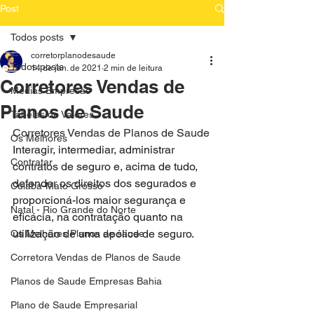
Post
Todos posts
corretorplanodesaude
Todos posts
14 de jan. de 2021
2 min de leitura
Corretores Vendas de
Medias Empresas
Planos de Saude
Tabelas de Valores
Corretores Vendas de Planos de Saude
Os Melhores
Interagir, intermediar, administrar 
Contratar
contratos de seguro e, acima de tudo, 
defender os direitos dos segurados e 
Cuiaba-Mato Grosso
proporcioná-los maior segurança e 
Natal - Rio Grande do Norte
eficácia, na contratação quanto na 
utilização de uma apólice de seguro.
Os Melhores Planos de saude
Corretora Vendas de Planos de Saude
Planos de Saude Empresas Bahia
Plano de Saude Empresarial