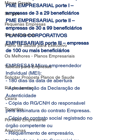
Minas Gerais
PME EMPRESARIAL porte I – 
empresas de 3 a 29 beneficiários
Sergipe
PME EMPRESARIAL porte II – 
Pequenas Empresas
empresas de 30 a 99 beneficiários
Santa Catarina
PLANOS CORPORATIVOS 
EMPRESARIAIS porte III – empresas 
Plano de Saude para Executivo
de 100 ou mais beneficiários
Os Melhores - Planos Empresariais
EMPRESAS Micro empreendedor 
Tabelas para Empresas
Individual (MEI):
Solicitar Proposta Planos de Saude
- 180 dias da data de abertura
- Apresentação da Declaração de 
Rio de Janeiro
Autenticidade
Ceara
- Cópia do RG/CNH do responsável 
Tocantins
pela assinatura do contrato Empresas.
- Cópia do contrato social registrado no 
Portfolio Empresarial
órgão competente ou
Amazonas
- Requerimento de empresário, 