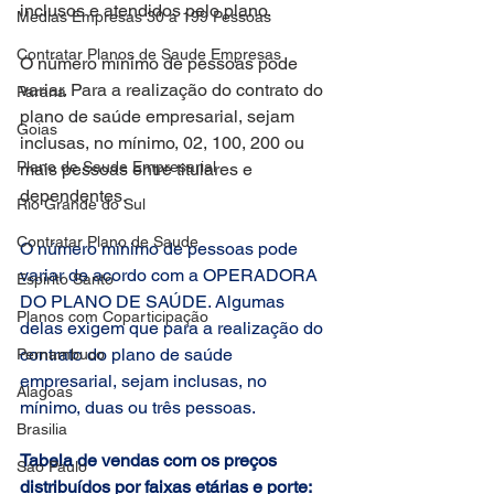
inclusos e atendidos pelo plano.
Medias Empresas 30 a 199 Pessoas
Contratar Planos de Saude Empresas
O número mínimo de pessoas pode 
variar. Para a realização do contrato do 
Parana
plano de saúde empresarial, sejam 
Goias
inclusas, no mínimo, 02, 100, 200 ou 
Plano de Saude Empresarial
mais pessoas entre titulares e 
dependentes.
Rio Grande do Sul
Contratar Plano de Saude
O número mínimo de pessoas pode 
variar de acordo com a OPERADORA 
Espirito Santo
DO PLANO DE SAÚDE. Algumas 
Planos com Coparticipação
delas exigem que para a realização do 
contrato do plano de saúde 
Pernambuco
empresarial, sejam inclusas, no 
Alagoas
mínimo, duas ou três pessoas.
Brasilia
Tabela de vendas com os preços 
Sao Paulo
distribuídos por faixas etárias e porte: