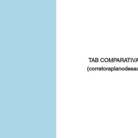
 TAB COMPARATIVA | Planos de Saude | Barreiras-BA | Loja Digital ValCorretora 
(corretoraplanodesa