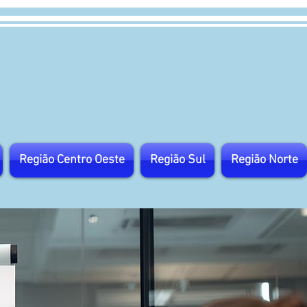
Região Centro Oeste
Região Sul
Região Norte