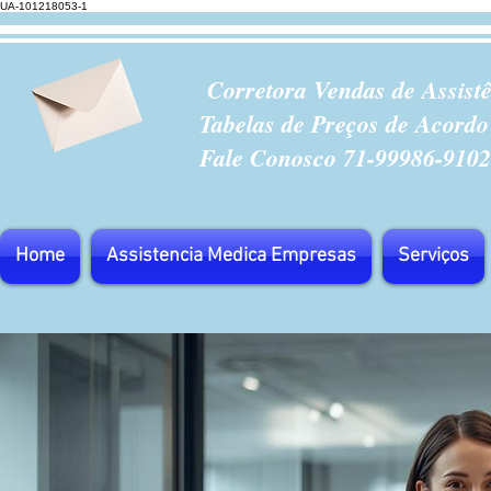
UA-101218053-1
Corretora Vendas de Assist
Tabelas de Preços de Acordo
Fale Conosco 71-99986-9102
Home
Assistencia Medica Empresas
Serviços