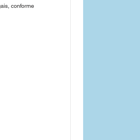
gais, conforme 
o de Saude Empresa
Parana
Goias