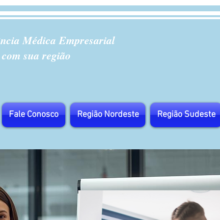
ência Médica Empresarial
 com sua região
Fale Conosco
Região Nordeste
Região Sudeste