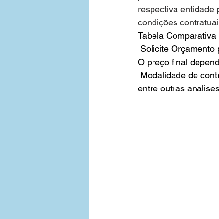
respectiva entidade 
condições contratuai
Tabelas de Preços - Empresas
Tabela Comparativa 
Solicite Orçamento 
O preço final depende
Contratar Plano de Saude Emp
 Modalidade de cont
entre outras analises
Bahia
Medias Empresas 3
Plano de Saude Empresarial