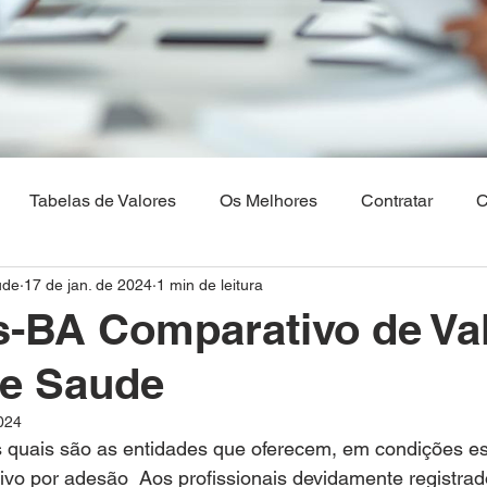
Tabelas de Valores
Os Melhores
Contratar
C
ude
17 de jan. de 2024
1 min de leitura
Os Melhores Planos de saude
Corretora Vendas de Pla
s-BA Comparativo de Va
de Saude
hia
Plano de Saude Empresarial
Plano de Saude na 
2024
 quais são as entidades que oferecem, em condições es
aulo
Brasilia
Maranhão
Venda Digital
ivo por adesão  Aos profissionais devidamente registra