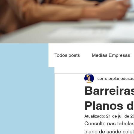
Todos posts
Medias Empresas
corretorplanodesa
Natal - Rio Grande do Norte
Barreira
Planos 
Planos de Saude Empresas Ba
Atualizado:
21 de jul. de 
Consulte nas tabelas
Grandes Empresas
São P
plano de saúde colet