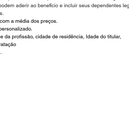
podem aderir ao benefício e incluir seus dependentes le
s.
Cotação Planos de Saude
Solicitar Orçamento
com a média dos preços.
personalizado.
 da profissão, cidade de residência, Idade do titular,
resas
Contratar Planos Empresariais
Portfolio Plan
ratação 
.
0 a 199 Pessoas
Contratar Planos de Saude Empresas
Rio Grande do Sul
Contratar Plano de Saude