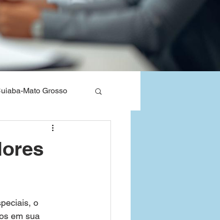
uiaba-Mato Grosso
nos de Saude
lores
Bahia
peciais, o 
dos em sua 