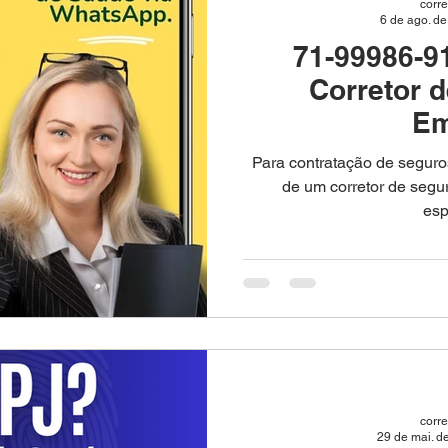
corr
6 de ago. d
71-99986-9
Corretor 
Em
​Para contratação de seguro
de um corretor de segu
esp
corr
29 de mai. d