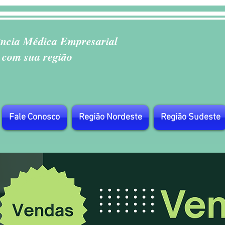
ência Médica Empresarial
 com sua região
Fale Conosco
Região Nordeste
Região Sudeste