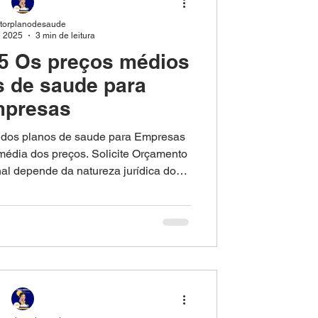
etorplanodesaude
e 2025
3 min de leitura
esas
São Paulo
25 Os preços médios
s de saude para
citar Orçamento
presas
 dos planos de saude para Empresas
édia dos preços. Solicite Orçamento
ahia
nal depende da natureza jurídica do
ssoas das empresas, modalidade de
lises. Tabelas comparativas de preços
Saude Empresarial
esas Tabelas comparativas de preços
esas Tabelas comparativas de preços
 Empresas Tabelas comparativas