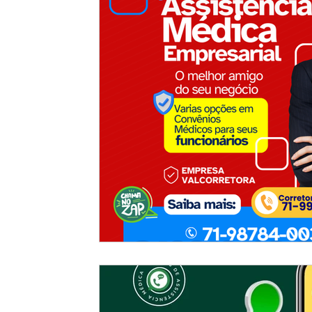
Planos de Saude Empresas Bahia
Plano de Saude 
Brasilia
Maranhão
Venda Digital
Tabelas 
Contratar Plano de Saude Empresas
Contratar Plan
Medias Empresas 30 a 199 Pessoas
Contratar Pla
Rio Grande do Sul
Contratar Plano de Saude