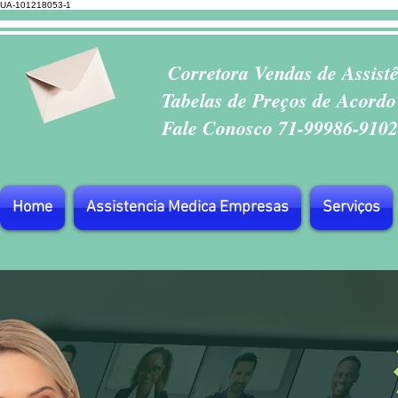
UA-101218053-1
Corretora Vendas de Assist
Tabelas de Preços de Acordo
Fale Conosco 71-99986-9102
Home
Assistencia Medica Empresas
Serviços