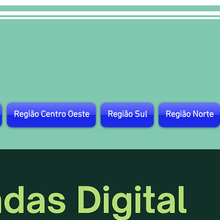
Região Centro Oeste
Região Sul
Região Norte