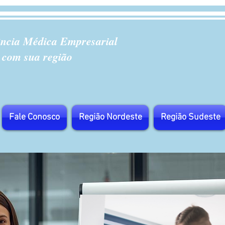
ência Médica Empresarial
 com sua região
Fale Conosco
Região Nordeste
Região Sudeste