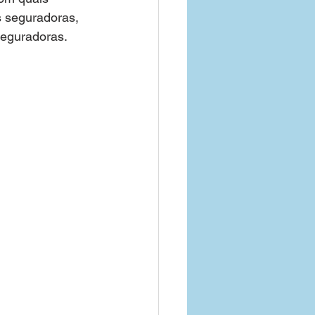
s seguradoras, 
seguradoras.
o de Saude Empresa
Parana
Goias