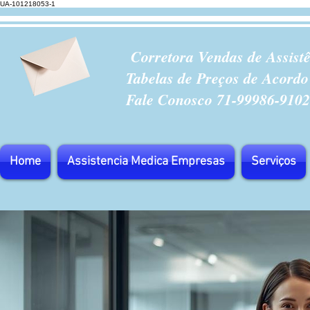
UA-101218053-1
Corretora Vendas de Assist
Tabelas de Preços de Acordo
Fale Conosco 71-99986-9102
Home
Assistencia Medica Empresas
Serviços