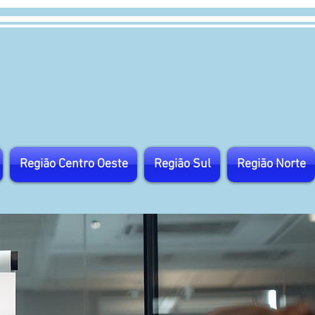
Região Centro Oeste
Região Sul
Região Norte