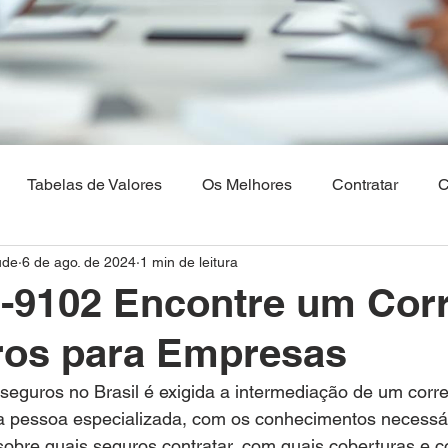
Tabelas de Valores
Os Melhores
Contratar
C
ude
6 de ago. de 2024
1 min de leitura
Os Melhores Planos de saude
Corretora Vendas de Pla
-9102 Encontre um Corr
ros para Empresas
hia
Plano de Saude Empresarial
Plano de Saude na 
 seguros no Brasil é exigida a intermediação de um corre
ma pessoa especializada, com os conhecimentos necessár
aulo
Brasilia
Maranhão
Venda Digital
sobre quais seguros contratar, com quais coberturas e 