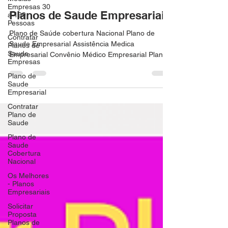
corretorplanodesaude
Empresas 30
6 de out. de 2021
3 min de leitura
a 199
Pessoas
Planos de Saude Empresariais
Contratar
Planos de
Plano de Saúde cobertura Nacional Plano de
Saude
Empresas
Saude Empresarial Assistência Medica
Empresarial Convênio Médico Empresarial Planos
Plano de
de Saude...
Saude
Empresarial
Contratar
Plano de
Saude
Plano de
Saude
Cobertura
Nacional
Os Melhores
- Planos
Empresariais
Solicitar
Proposta
Planos de