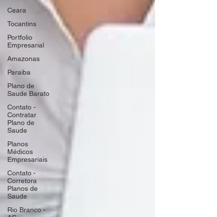
Ceara
Tocantins
Portfolio
Empresarial
Amazonas
Paraiba
Plano de
Saude Barato
Contato -
Contratar
Plano de
Saude
Planos
Médicos
Empresariais
Contato -
Corretora
Planos de
Saude
Rio Branco -