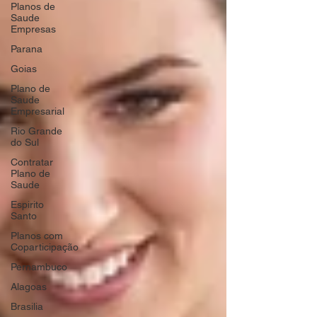
Planos de
Saude
Empresas
Parana
Goias
Plano de
Saude
Empresarial
Rio Grande
do Sul
Contratar
Plano de
Saude
Espirito
Santo
Planos com
Coparticipação
Pernambuco
Alagoas
Brasilia