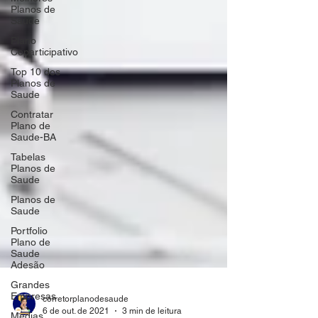
Planos de
Saude
Plano
Coparticipativo
Top 10 dos
Planos de
Saude
Contratar
Plano de
Saude-BA
Tabelas
Planos de
Saude
Planos de
Saude
Portfolio
Plano de
Saude
Adesão
Grandes
Empresas
Medias