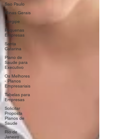
Sao Paulo
Minas Gerais
Sergipe
Pequenas
Empresas
Santa
Catarina
Plano de
Saude para
Executivo
Os Melhores
- Planos
Empresariais
Tabelas para
Empresas
Solicitar
Proposta
Planos de
Saude
Rio de
Janeiro