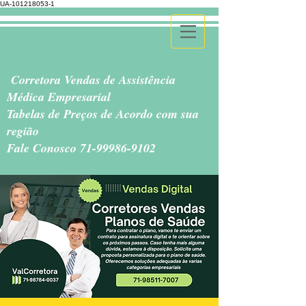
UA-101218053-1
Corretora Vendas de Assistência
Médica Empresarial
Tabelas de Preços de Acordo com sua
região
Fale Conosco
71-99986-9102