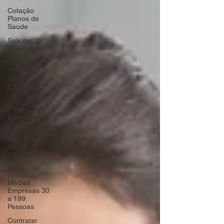
Cotação
Planos de
Saude
Solicitar
Orçamento
Contratar
Plano de
Saude
Empresas
Contratar
Planos
Empresariais
Portfolio
Plano de
Saude
Empresa
Bahia
Medias
Empresas 30
a 199
Pessoas
Contratar