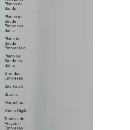
Planos de
Saude
Planos de
Saude
Empresas
Bahia
Plano de
Saude
Empresarial
Plano de
Saude na
Bahia
Grandes
Empresas
São Paulo
Brasilia
Maranhão
Venda Digital
Tabelas de
Preços -
Empresas