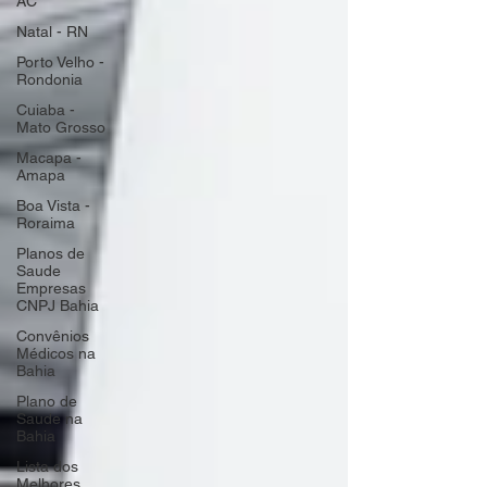
AC
Natal - RN
Porto Velho -
Rondonia
Cuiaba -
Mato Grosso
Macapa -
Amapa
Boa Vista -
Roraima
Planos de
Saude
Empresas
CNPJ Bahia
Convênios
Médicos na
Bahia
Plano de
Saude na
Bahia
Lista dos
Melhores