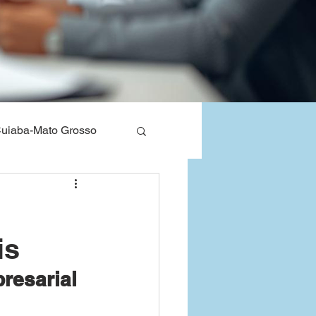
uiaba-Mato Grosso
nos de Saude
is
Bahia
resarial