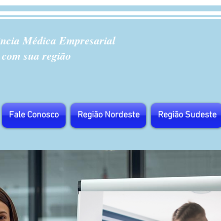
ência Médica Empresarial
 com sua região
Fale Conosco
Região Nordeste
Região Sudeste