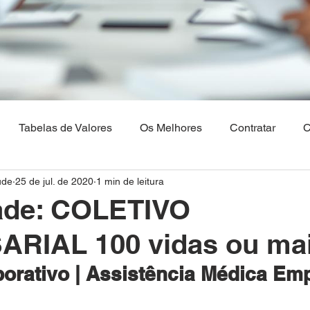
Tabelas de Valores
Os Melhores
Contratar
C
ude
25 de jul. de 2020
1 min de leitura
Os Melhores Planos de saude
Corretora Vendas de Pla
ade: COLETIVO
RIAL 100 vidas ou ma
hia
Plano de Saude Empresarial
Plano de Saude na 
orativo | Assistência Médica Emp
aulo
Brasilia
Maranhão
Venda Digital