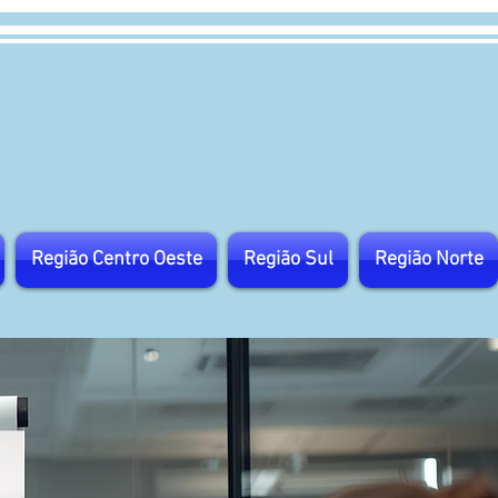
Região Centro Oeste
Região Sul
Região Norte