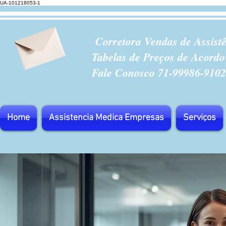
UA-101218053-1
Corretora Vendas de Assist
Tabelas de Preços de Acordo
Fale Conosco 71-99986-9102
Home
Assistencia Medica Empresas
Serviços