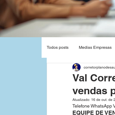
Todos posts
Medias Empresas
corretorplanodesa
Natal - Rio Grande do Norte
Val Corr
vendas p
Planos de Saude Empresas Ba
Atualizado:
16 de out. de 
Telefone WhatsApp V
Grandes Empresas
São P
EQUIPE DE VE