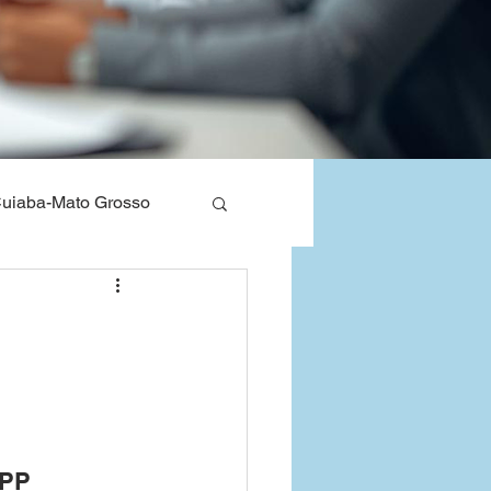
uiaba-Mato Grosso
nos de Saude
Bahia
APP