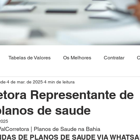
Tabelas de Valores
Os Melhores
Contratar
C
ude
4 de mar. de 2025
4 min de leitura
Os Melhores Planos de saude
Corretora Vendas de Pla
etora Representante de
lanos de saude
hia
Plano de Saude Empresarial
Plano de Saude na 
2025
alCorretora | Planos de Saude na Bahia
aulo
Brasilia
Maranhão
Venda Digital
NDAS DE PLANOS DE SAUDE VIA WHATS