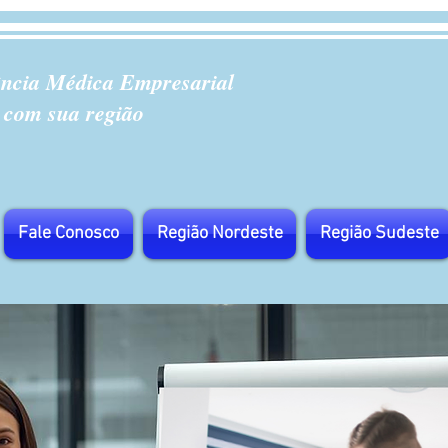
ência Médica Empresarial
 com sua região
Fale Conosco
Região Nordeste
Região Sudeste