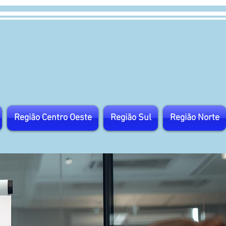
Região Centro Oeste
Região Sul
Região Norte