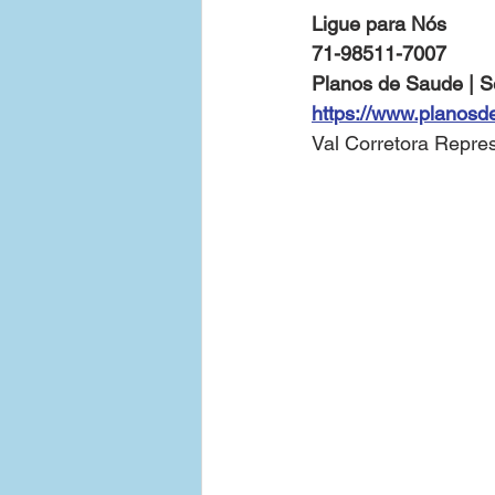
Ligue para Nós
71-98511-7007
Tabelas de Preços - Empresas
Planos de Saude | S
https://www.planosd
Val Corretora Repre
Contratar Plano de Saude Emp
Bahia
Medias Empresas 3
Plano de Saude Empresarial