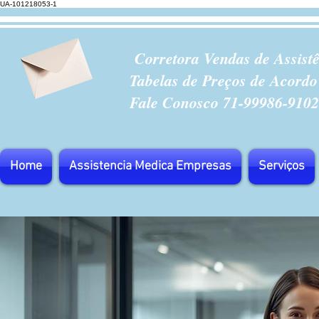
UA-101218053-1
Corretora Vendas de Assist
Tabelas de Preços de Acordo
Fale Conosco 71-99986-9102
Home
Assistencia Medica Empresas
Serviços