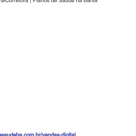
alCorretora | Planos de Saude na Bahia
esaudeba.com.br/vendas-digital