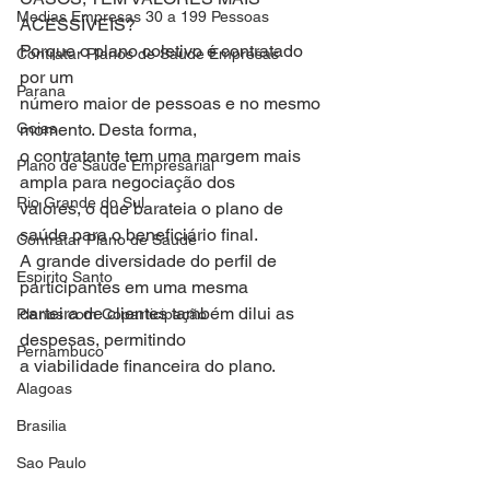
Medias Empresas 30 a 199 Pessoas
ACESSÍVEIS?
Porque o plano coletivo é contratado 
Contratar Planos de Saude Empresas
por um
Parana
número maior de pessoas e no mesmo 
Goias
momento. Desta forma,
o contratante tem uma margem mais 
Plano de Saude Empresarial
ampla para negociação dos
Rio Grande do Sul
valores, o que barateia o plano de 
saúde para o beneficiário final.
Contratar Plano de Saude
A grande diversidade do perfil de 
Espirito Santo
participantes em uma mesma
carteira de clientes também dilui as 
Planos com Coparticipação
despesas, permitindo
Pernambuco
a viabilidade financeira do plano.
Alagoas
Brasilia
Sao Paulo