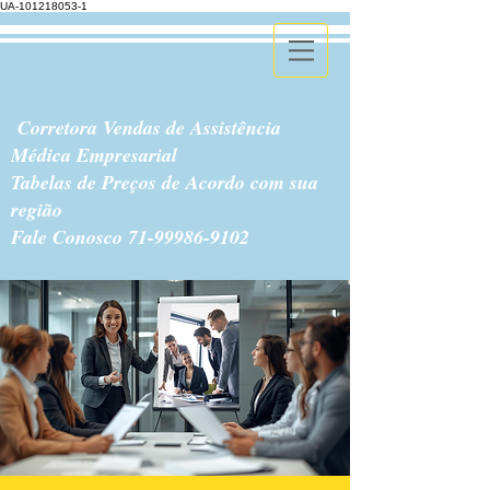
UA-101218053-1
Corretora Vendas de Assistência
Médica Empresarial
Tabelas de Preços de Acordo com sua
região
Fale Conosco
71-99986-9102