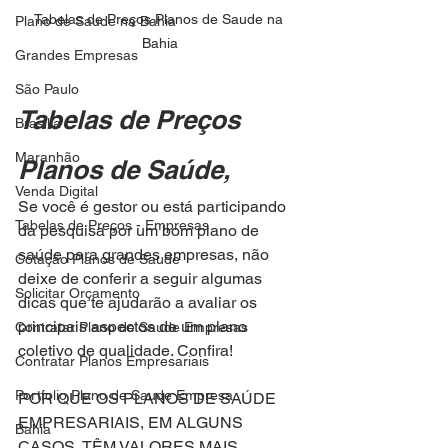
Tabelas de Preços Planos de Saude na 
Plano de Saude na Bahia
Bahia
Grandes Empresas
São Paulo
Tabelas de Preços 
Brasilia
Maranhão
Planos de Saúde,
Venda Digital
Se você é gestor ou está participando 
Tabelas de Preços - Empresas
da pesquisa por um bom plano de 
saúde para grandes empresas, não 
Cotação Planos de Saude
deixe de conferir a seguir algumas 
Solicitar Orçamento
dicas que te ajudarão a avaliar os 
principais aspectos de um plano 
Contratar Plano de Saude Empresas
coletivo de qualidade. Confira!
Contratar Planos Empresariais
Portfolio Plano de Saude Empresa
POR QUE OS PLANOS DE SAÚDE 
EMPRESARIAIS, EM ALGUNS
Bahia
CASOS, TÊM VALORES MAIS 