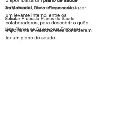
disponibiliza um 
plano de saúde 
empresarial
, seria interessante fazer 
Os Melhores - Planos Empresariais
um levante interno, entre os 
Solicitar Proposta Planos de Saude
colaboradores, para descobrir o quão 
Lista Planos de Saude para Empresas
importante e valoroso eles consideram 
ter um plano de saúde.