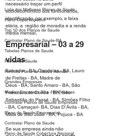
necessário traçar um perfil  
Lista dos Melhores Planos de Saude
socioeconômico dos funcionários, 
identificando, por exemplo, a faixa 
Plano Coparticipativo
etária, a  região de moradia e a renda 
Top 10 dos Planos de Saude
média mensal.
Contratar Plano de Saude-BA
Empresarial – 03 a 29 
Tabelas Planos de Saude
vidas
Planos de Saude
Salvador - BA, Candeias - BA, Lauro 
Portfolio Plano de Saude Adesão
de Freitas - BA, Madre de
Grandes Empresas
Deus - BA, Santo Amaro - BA, São 
Francisco do Conde - BA, São
Medias Empresas 30 a 199 Pessoas
Sebastião do Passé - BA, Simões Filho 
Contratar Planos de Saude Empresas
- BA, Camaçari- BA, Dias D’Ávila - BA, 
Plano de Saude Empresarial
Mata de São João - BA, Pojuca - BA
Contratar Plano de Saude
Se sua empresa ainda não 
Plano de Saude Cobertura Nacional