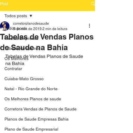
Post
Todos posts
corretorplanodesaude
Todos posts
5 de nov. de 2019
2 min de leitura
Tabelas de Vendas Planos
Medias Empresas
de Saude na Bahia
Tabelas de Valores
Tabelas de Vendas Planos de Saude 
Os Melhores
na Bahia
Contratar
Cuiaba-Mato Grosso
Natal - Rio Grande do Norte
Os Melhores Planos de saude
Corretora Vendas de Planos de Saude
Planos de Saude Empresas Bahia
Plano de Saude Empresarial