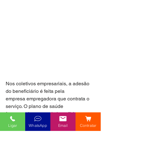
Nos coletivos empresariais, a adesão 
do beneficiário é feita pela
empresa empregadora que contrata o 
serviço. O plano de saúde
faz parte do pacote de benefícios 
oferecido por uma empresa
Ligar
WhatsApp
Email
Contratar
aos empregados.
Para funcionários que participam do 