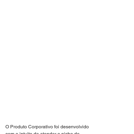
O Produto Corporativo foi desenvolvido 
com o intuito de atender o nicho de 