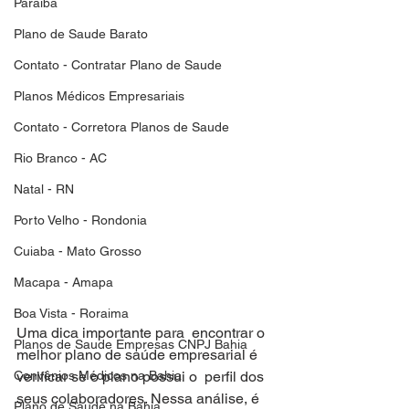
Paraiba
Plano de Saude Barato
Contato - Contratar Plano de Saude
Planos Médicos Empresariais
Contato - Corretora Planos de Saude
Rio Branco - AC
Natal - RN
Porto Velho - Rondonia
Cuiaba - Mato Grosso
Macapa - Amapa
Boa Vista - Roraima
Uma dica importante para  encontrar o 
Planos de Saude Empresas CNPJ Bahia
melhor plano de saúde empresarial é 
verificar se o plano possui o  perfil dos 
Convênios Médicos na Bahia
seus colaboradores. Nessa análise, é 
Plano de Saude na Bahia