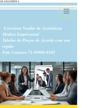
UA-101218053-1
Corretora Vendas de Assistência
Médica Empresarial
Tabelas de Preços de Acordo com sua
região
Fale Conosco
71-99986-9102