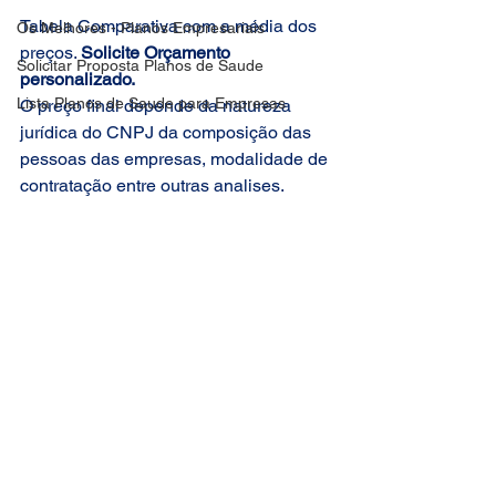
Tabela Comparativa com a média dos 
Os Melhores - Planos Empresariais
preços. 
Solicite Orçamento 
Solicitar Proposta Planos de Saude
personalizado.
Lista Planos de Saude para Empresas
O preço final depende da natureza 
jurídica do CNPJ da composição das 
pessoas das empresas, modalidade de 
contratação entre outras analises.