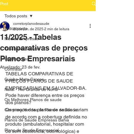
Post
Todos posts
corretorplanodesaude
Todos posts
29 de jun. de 2025
2 min de leitura
11/2025 - Tabelas
Medias Empresas
comparativas de preços
Tabelas de Valores
Planos Empresariais
Os Melhores
Atualizado:
23 de fev.
Contratar
TABELAS COMPARATIVAS DE 
Cuiaba-Mato Grosso
PREÇOS PLANOS DE SAUDE 
EMPRESARIAIS EM SALVADOR-BA.
Natal - Rio Grande do Norte
Pode haver diferença entre os preços 
Os Melhores Planos de saude
dos planos?
Os preços dos planos de saúde variam 
Corretora Vendas de Planos de Saude
de acordo com a cobertura definida no
Planos de Saude Empresas Bahia
produto (ambulatorial, hospitalar com 
Plano de Saude Empresarial
ou sem obstetrícia, odontológica) e 