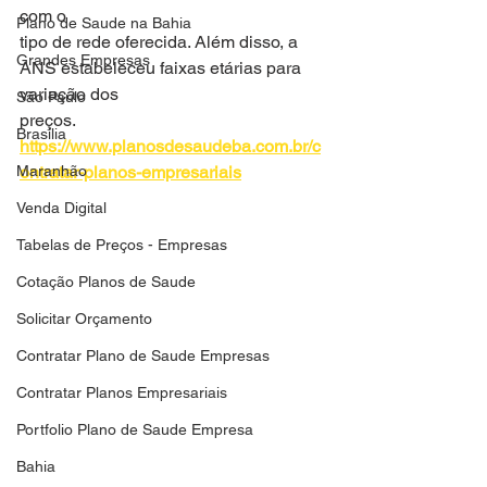
com o
Plano de Saude na Bahia
tipo de rede oferecida. Além disso, a 
Grandes Empresas
ANS estabeleceu faixas etárias para 
variação dos
São Paulo
preços.
Brasilia
https://www.planosdesaudeba.com.br/c
Maranhão
ontratar-planos-empresariais
Venda Digital
Tabelas de Preços - Empresas
Cotação Planos de Saude
Solicitar Orçamento
Contratar Plano de Saude Empresas
Contratar Planos Empresariais
Portfolio Plano de Saude Empresa
Bahia