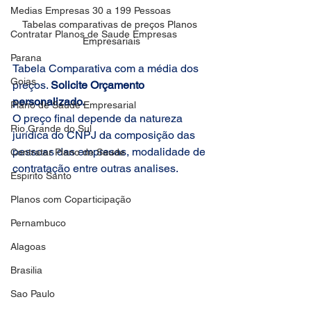
Medias Empresas 30 a 199 Pessoas
Tabelas comparativas de preços Planos 
Contratar Planos de Saude Empresas
Empresariais
Parana
Tabela Comparativa com a média dos 
Goias
preços. 
Solicite Orçamento 
personalizado.
Plano de Saude Empresarial
O preço final depende da natureza 
Rio Grande do Sul
jurídica do CNPJ da composição das 
pessoas das empresas, modalidade de 
Contratar Plano de Saude
contratação entre outras analises.
Espirito Santo
Planos com Coparticipação
Pernambuco
Alagoas
Brasilia
Sao Paulo