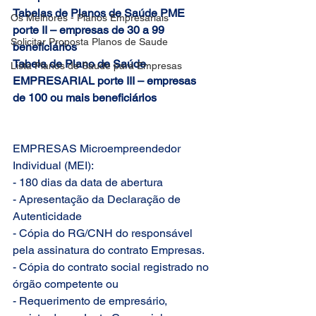
Tabelas de Planos de Saúde PME 
Os Melhores - Planos Empresariais
porte II – empresas de 30 a 99 
Solicitar Proposta Planos de Saude
beneficiários
Tabela de Plano de Saúde 
Lista Planos de Saude para Empresas
EMPRESARIAL porte III – empresas 
de 100 ou mais beneficiários
EMPRESAS Microempreendedor 
Individual (MEI):
- 180 dias da data de abertura
- Apresentação da Declaração de 
Autenticidade
- Cópia do RG/CNH do responsável 
pela assinatura do contrato Empresas.
- Cópia do contrato social registrado no 
órgão competente ou
- Requerimento de empresário, 