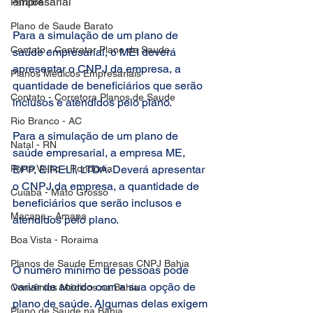
empresarial
Paraiba
Plano de Saude Barato
Para a simulação de um plano de 
Contato - Contratar Plano de Saude
saúde empresarial, o MEI deverá 
apresentar o CNPJ da empresa, a 
Planos Médicos Empresariais
quantidade de beneficiários que serão 
Contato - Corretora Planos de Saude
inclusos e atendidos pelo plano.
Rio Branco - AC
Para a simulação de um plano de 
Natal - RN
saúde empresarial, a empresa ME, 
Porto Velho - Rondonia
EPP, EIRELI, LTDA. Deverá apresentar 
o CNPJ da empresa, a quantidade de 
Cuiaba - Mato Grosso
beneficiários que serão inclusos e 
Macapa - Amapa
atendidos pelo plano.
Boa Vista - Roraima
Planos de Saude Empresas CNPJ Bahia
O número mínimo de pessoas pode 
variar de acordo com a sua opção de 
Convênios Médicos na Bahia
plano de saúde. Algumas delas exigem 
Plano de Saude na Bahia