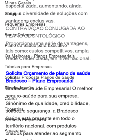
Minas Gerais
especializada, aumentando, ainda 
mais, a diversidade de soluções com 
Sergipe
vantagens exclusivas.
Pequenas Empresas
CONTRATAÇÃO CONJUGADA AO 
Santa Catarina
PLANO ODONTOLÓGICO
Proporciona uma série de vantagens, 
Plano de Saude para Executivo
tais como: custos competitivos, ampla 
Os Melhores - Planos Empresariais
Rede Credenciada, em nível nacional,
Tabelas para Empresas
Solicite Orçamento de plano de saúde 
Solicitar Proposta Planos de Saude
Bradesco – Plano Empresarial
Rio de Janeiro
Bradesco Saúde Empresarial O melhor 
seguro-saúde para sua empresa.
Ceara
Sinônimo de qualidade, credibilidade, 
Tocantins
solidez e segurança, a Bradesco 
Saúde está presente em todo o 
Portfolio Empresarial
território nacional, com produtos 
Amazonas
criados para atender ao segmento 