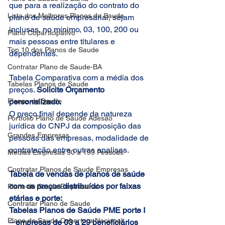
que para a realização do contrato do 
Lista dos Melhores Planos de Saude
plano de saúde empresarial, sejam 
inclusas, no mínimo, 03, 100, 200 ou 
Plano Coparticipativo
mais pessoas entre titulares e 
Top 10 dos Planos de Saude
dependentes.
Contratar Plano de Saude-BA
Tabela Comparativa com a média dos 
Tabelas Planos de Saude
preços. 
Solicite Orçamento 
Planos de Saude
personalizado.
O preço final depende da natureza 
Portfolio Plano de Saude Adesão
jurídica do CNPJ da composição das 
Grandes Empresas
pessoas das empresas, modalidade de 
contratação entre outras analises.
Medias Empresas 30 a 199 Pessoas
Contratar Planos de Saude Empresas
Tabela de vendas de planos de saúde 
com os preços distribuídos por faixas 
Plano de Saude Empresarial
etárias e porte:
Contratar Plano de Saude
Tabelas Planos de Saúde PME porte I 
Plano de Saude Cobertura Nacional
– empresas de 03 a 29 beneficiários