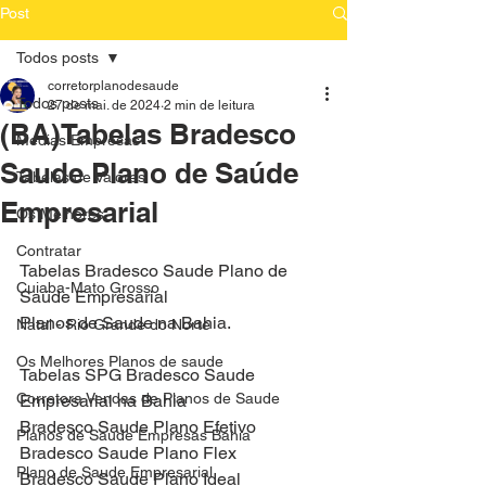
Post
Todos posts
corretorplanodesaude
Todos posts
27 de mai. de 2024
2 min de leitura
(BA)Tabelas Bradesco
Medias Empresas
Saude Plano de Saúde
Tabelas de Valores
Empresarial
Os Melhores
Contratar
Tabelas Bradesco Saude Plano de 
Cuiaba-Mato Grosso
Saúde Empresarial 
Planos de Saude na Bahia.
Natal - Rio Grande do Norte
Os Melhores Planos de saude
Tabelas SPG Bradesco Saude 
Corretora Vendas de Planos de Saude
Empresarial na Bahia
Bradesco Saude Plano Efetivo
Planos de Saude Empresas Bahia
Bradesco Saude Plano Flex
Plano de Saude Empresarial
Bradesco Saude Plano Ideal