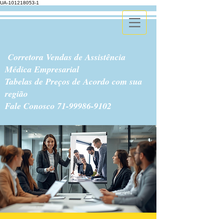
UA-101218053-1
Corretora Vendas de Assistência
Médica Empresarial
Tabelas de Preços de Acordo com sua
região
Fale Conosco
71-99986-9102