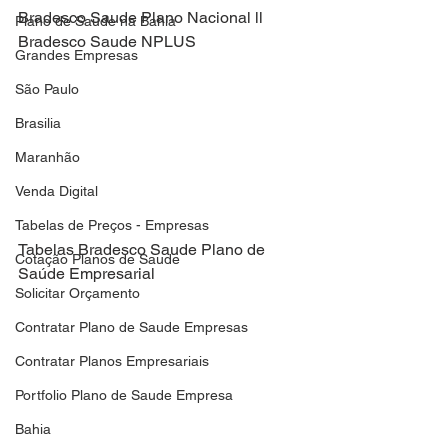
Bradesco Saude Plano Nacional ll
Plano de Saude na Bahia
Bradesco Saude NPLUS
Grandes Empresas
São Paulo
Brasilia
Maranhão
Venda Digital
Tabelas de Preços - Empresas
Tabelas Bradesco Saude Plano de 
Cotação Planos de Saude
Saúde Empresarial
Solicitar Orçamento
Contratar Plano de Saude Empresas
Contratar Planos Empresariais
Portfolio Plano de Saude Empresa
Bahia