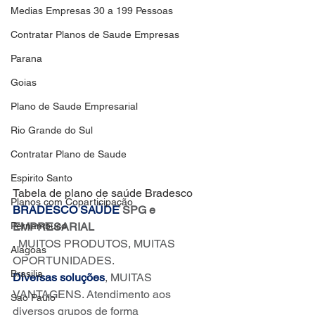
Medias Empresas 30 a 199 Pessoas
Contratar Planos de Saude Empresas
Parana
Goias
Plano de Saude Empresarial
Rio Grande do Sul
Contratar Plano de Saude
Espirito Santo
Tabela de plano de saúde Bradesco
Planos com Coparticipação
BRADESCO SAÚDE
SPG e 
Pernambuco
EMPRESARIAL
.
 MUITOS PRODUTOS, MUITAS 
Alagoas
OPORTUNIDADES.
Brasilia
Diversas soluções
, MUITAS 
VANTAGENS. Atendimento aos 
Sao Paulo
diversos grupos de forma 