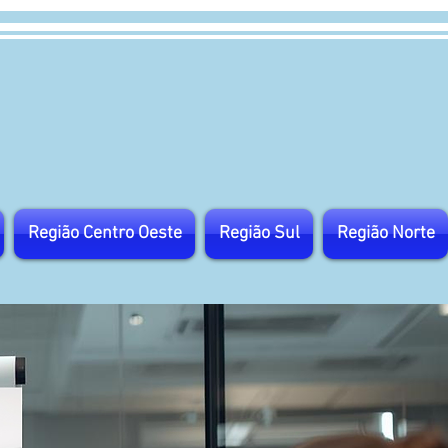
Região Centro Oeste
Região Sul
Região Norte