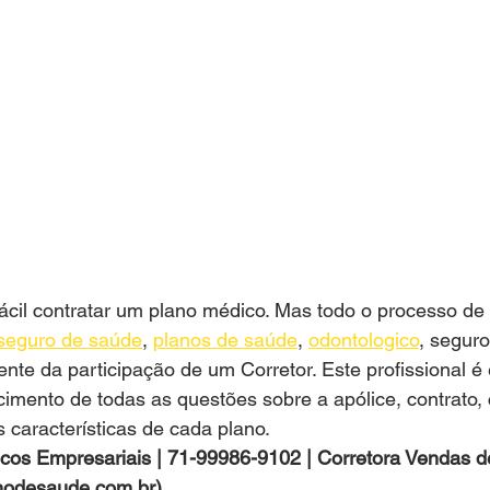
ácil contratar um plano médico. Mas todo o processo de
seguro de saúde
, 
planos de saúde
, 
odontologico
, seguro
ente da participação de um Corretor. Este profissional é 
cimento de todas as questões sobre a apólice, contrato,
s características de cada plano.
cos Empresariais | 71-99986-9102 | Corretora Vendas d
nodesaude.com.br)