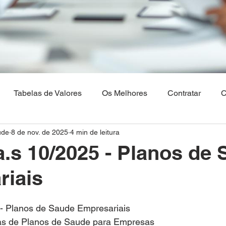
Tabelas de Valores
Os Melhores
Contratar
C
ude
8 de nov. de 2025
4 min de leitura
Os Melhores Planos de saude
Corretora Vendas de Pla
.a.s 10/2025 - Planos de
riais
hia
Plano de Saude Empresarial
Plano de Saude na 
5 - Planos de Saude Empresariais
aulo
Brasilia
Maranhão
Venda Digital
as de Planos de Saude para Empresas 