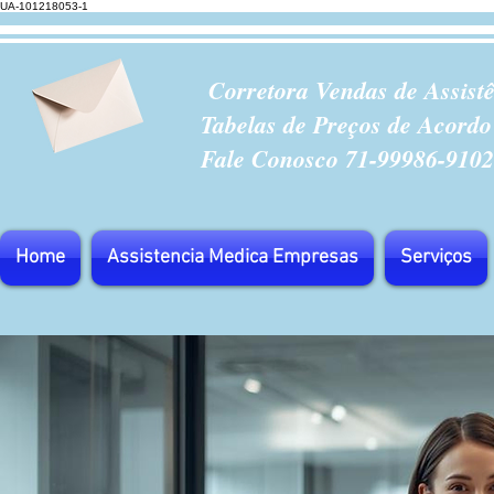
UA-101218053-1
Corretora Vendas de Assist
Tabelas de Preços de Acordo
Fale Conosco 71-99986-9102
Home
Assistencia Medica Empresas
Serviços