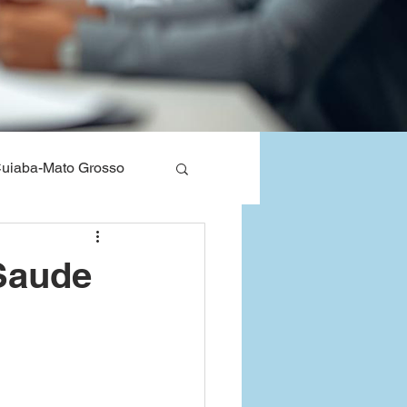
uiaba-Mato Grosso
nos de Saude
 Saude
Bahia