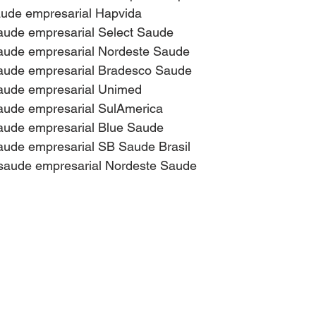
aude empresarial Hapvida 
saude empresarial Select Saude 
Cotação Planos de Saude
Solicitar Orçamento
saude empresarial Nordeste Saude
saude empresarial Bradesco Saude
saude empresarial Unimed
resas
Contratar Planos Empresariais
Portfolio Plan
saude empresarial SulAmerica
saude empresarial Blue Saude
saude empresarial SB Saude Brasil
0 a 199 Pessoas
Contratar Planos de Saude Empresas
 saude empresarial Nordeste Saude
Rio Grande do Sul
Contratar Plano de Saude