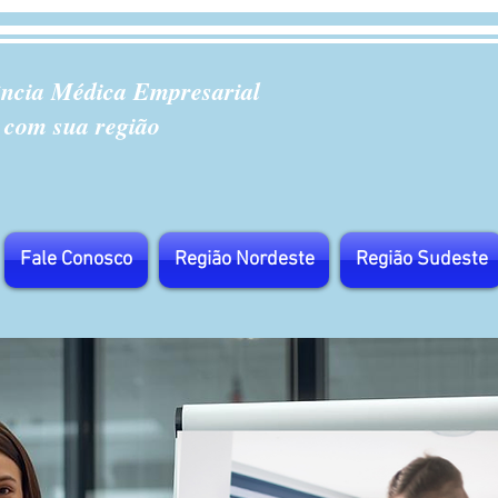
ência Médica Empresarial
 com sua região
Fale Conosco
Região Nordeste
Região Sudeste