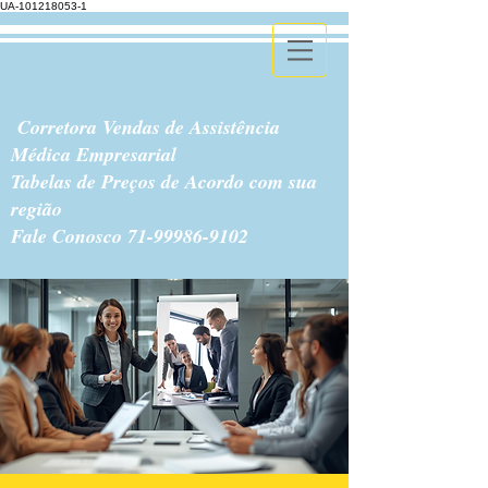
UA-101218053-1
Corretora Vendas de Assistência
Médica Empresarial
Tabelas de Preços de Acordo com sua
região
Fale Conosco
71-99986-9102