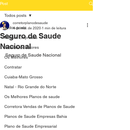
Post
Todos posts
corretorplanodesaude
Todos posts
4 de mai. de 2020
1 min de leitura
Seguro de Saude
Medias Empresas
Nacional
Tabelas de Valores
Seguro de Saude Nacional
Os Melhores
Contratar
Cuiaba-Mato Grosso
Natal - Rio Grande do Norte
Os Melhores Planos de saude
Corretora Vendas de Planos de Saude
Planos de Saude Empresas Bahia
Plano de Saude Empresarial