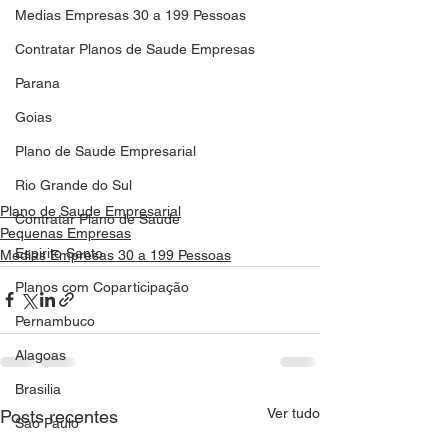
Medias Empresas 30 a 199 Pessoas
Contratar Planos de Saude Empresas
Parana
Goias
Plano de Saude Empresarial
Rio Grande do Sul
Plano de Saude Empresarial
Contratar Plano de Saude
Pequenas Empresas
Espirito Santo
Medias Empresas 30 a 199 Pessoas
Planos com Coparticipação
Pernambuco
Alagoas
Brasilia
Ver tudo
Posts recentes
Sao Paulo