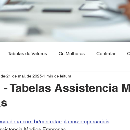
Tabelas de Valores
Os Melhores
Contratar
C
ude
21 de mai. de 2025
1 min de leitura
Os Melhores Planos de saude
Corretora Vendas de Pla
 - Tabelas Assistencia 
as
hia
Plano de Saude Empresarial
Plano de Saude na 
esaudeba.com.br/contratar-planos-empresariais
aulo
Brasilia
Maranhão
Venda Digital
Assistencia Medica Empresas