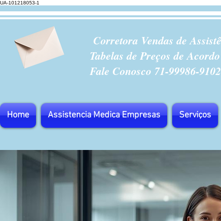
UA-101218053-1
Corretora Vendas de Assist
Tabelas de Preços de Acordo
Fale Conosco 71-99986-9102
Home
Assistencia Medica Empresas
Serviços