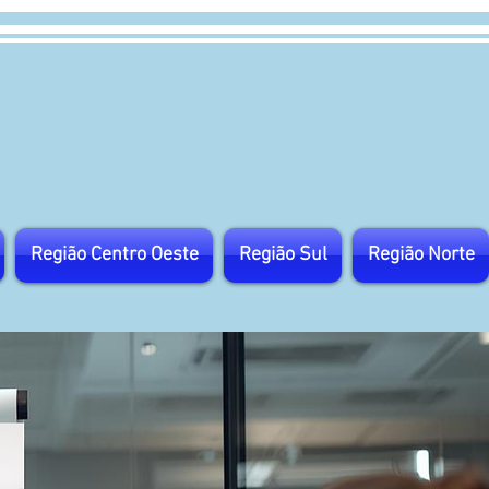
Região Centro Oeste
Região Sul
Região Norte