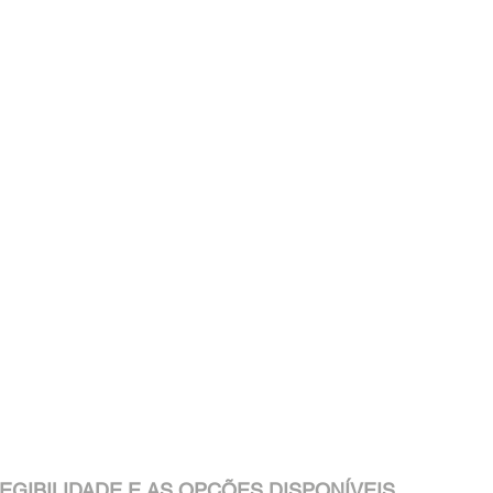
EGIBILIDADE E AS OPÇÕES DISPONÍVEIS