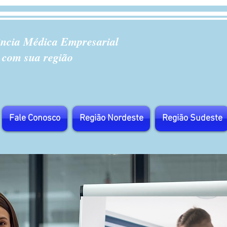
ência Médica Empresarial
 com sua região
Fale Conosco
Região Nordeste
Região Sudeste