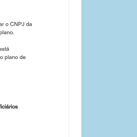
ar o CNPJ da 
plano.
está 
o plano de 
ciários