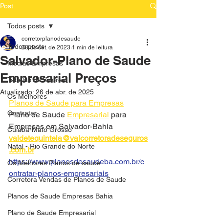
Post
Todos posts
corretorplanodesaude
Todos posts
28 de set. de 2023
1 min de leitura
Salvador-Plano de Saude
Medias Empresas
Empresarial Preços
Tabelas de Valores
Atualizado:
26 de abr. de 2025
Os Melhores
Planos de Saude para Empresas
Contratar
Plano de Saude 
Empresarial
 para 
Empresas em Salvador-Bahia
Cuiaba-Mato Grosso
valdetequintela@valcorretoradeseguros
Natal - Rio Grande do Norte
.com.br
https://www.planosdesaudeba.com.br/c
Os Melhores Planos de saude
ontratar-planos-empresariais
Corretora Vendas de Planos de Saude
Planos de Saude Empresas Bahia
Plano de Saude Empresarial