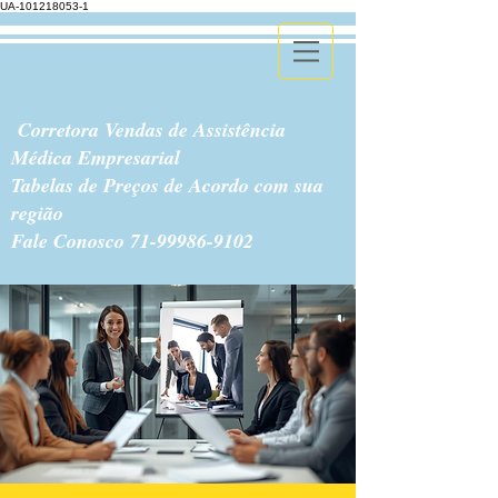
UA-101218053-1
Corretora Vendas de Assistência
Médica Empresarial
Tabelas de Preços de Acordo com sua
região
Fale Conosco
71-99986-9102