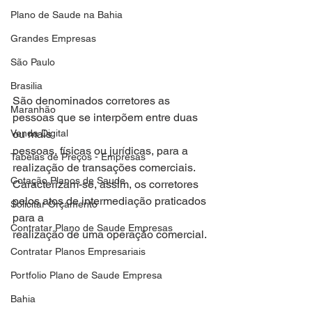
Plano de Saude na Bahia
Grandes Empresas
São Paulo
Brasilia
São denominados corretores as 
Maranhão
pessoas que se interpõem entre duas 
Venda Digital
ou mais
pessoas, físicas ou jurídicas, para a 
Tabelas de Preços - Empresas
realização de transações comerciais.
Cotação Planos de Saude
Caracterizam-se, assim, os corretores 
pelos atos de intermediação praticados 
Solicitar Orçamento
para a
Contratar Plano de Saude Empresas
realização de uma operação comercial.
Contratar Planos Empresariais
Portfolio Plano de Saude Empresa
Bahia