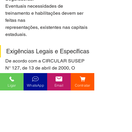
Eventuais necessidades de 
treinamento e habilitações devem ser 
feitas nas
representações, existentes nas capitais 
estaduais.
Exigências Legais e Específicas
De acordo com a CIRCULAR SUSEP 
N° 127, de 13 de abril de 2000, O 
corretor de
seguros, pessoa física ou jurídica, é o 
Ligar
WhatsApp
Email
Contratar
intermediário legalmente autorizado a 
angariar e
promover contratos de seguro entre as 
sociedades seguradoras e as pessoas 
físicas
ou jurídicas de direito privado, 
devidamente registrado.