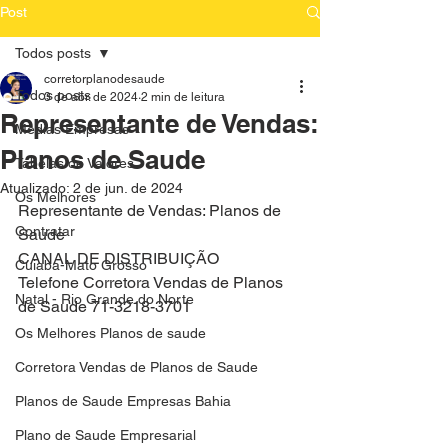
Post
Todos posts
corretorplanodesaude
Todos posts
3 de abr. de 2024
2 min de leitura
Representante de Vendas:
Medias Empresas
Planos de Saude
Tabelas de Valores
Atualizado:
2 de jun. de 2024
Os Melhores
Representante de Vendas: Planos de 
Contratar
Saude
CANAL DE DISTRIBUIÇÃO
Cuiaba-Mato Grosso
Telefone Corretora Vendas de Planos 
Natal - Rio Grande do Norte
de Saude 71-3218-3701
Os Melhores Planos de saude
Corretora Vendas de Planos de Saude
Planos de Saude Empresas Bahia
Plano de Saude Empresarial