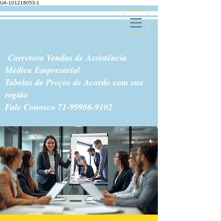
UA-101218053-1
Corretora Vendas de Assistência
Médica Empresarial
Tabelas de Preços de Acordo com sua
região
Fale Conosco
71-99986-9102