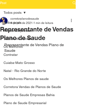
Post
Todos posts
corretorplanodesaude
Todos posts
4 de jan. de 2021
1 min de leitura
Representante de Vendas
Medias Empresas
Plano de Saude
Tabelas de Valores
Representante de Vendas Plano de 
Os Melhores
Saude
Contratar
Cuiaba-Mato Grosso
Natal - Rio Grande do Norte
Os Melhores Planos de saude
Corretora Vendas de Planos de Saude
Planos de Saude Empresas Bahia
Plano de Saude Empresarial