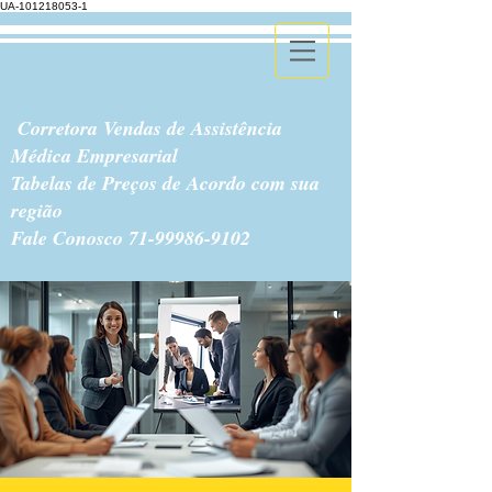
UA-101218053-1
Corretora Vendas de Assistência
Médica Empresarial
Tabelas de Preços de Acordo com sua
região
Fale Conosco
71-99986-9102