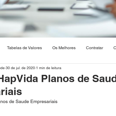
Tabelas de Valores
Os Melhores
Contratar
C
ude
30 de jul. de 2020
1 min de leitura
Os Melhores Planos de saude
Corretora Vendas de Pla
HapVida Planos de Sau
riais
hia
Plano de Saude Empresarial
Plano de Saude na 
anos de Saude Empresariais
aulo
Brasilia
Maranhão
Venda Digital