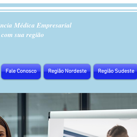
ência Médica Empresarial
 com sua região
Fale Conosco
Região Nordeste
Região Sudeste