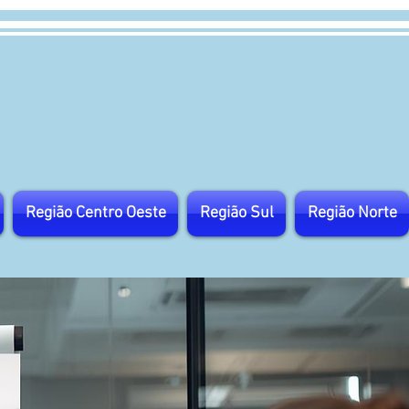
Região Centro Oeste
Região Sul
Região Norte