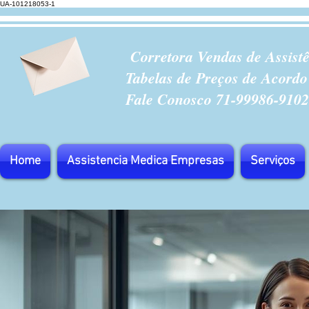
UA-101218053-1
Corretora Vendas de Assist
Tabelas de Preços de Acordo
Fale Conosco 71-99986-9102
Home
Assistencia Medica Empresas
Serviços