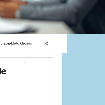
uiaba-Mato Grosso
nos de Saude
de
Bahia