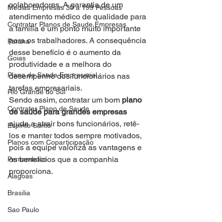
colaboradores. A garantia de um 
Medias Empresas 30 a 199 Pessoas
atendimento médico de qualidade para 
Contratar Planos de Saude Empresas
a família é um ponto muito importante 
para os trabalhadores. A consequência 
Parana
desse benefício é o aumento da 
Goias
produtividade e a melhora do 
Plano de Saude Empresarial
desempenho dos funcionários nas 
tarefas empresariais.
Rio Grande do Sul
Sendo assim, contratar um bom 
plano 
Contratar Plano de Saude
de saúde para grandes empresas
ajuda a atrair bons funcionários, retê-
Espirito Santo
los e manter todos sempre motivados, 
Planos com Coparticipação
pois a equipe valoriza as vantagens e 
os benefícios que a companhia 
Pernambuco
proporciona.
Alagoas
Brasilia
Sao Paulo