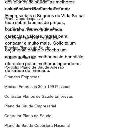
dos planos de saúde, as melhores 
soluções em Planos de Saúde, 
Lista dos Melhores Planos de Saude
Empresariais e Seguros de Vida Saiba 
Plano Coparticipativo
tudo sobre tabelas de preços, 
Top 10 dos Planos de Saude
cobertura, rede credenciada, 
carências, valores, regras para  
Contratar Plano de Saude-BA
contratar e muito mais.  Solicite um 
Tabelas Planos de Saude
orçamento online e receba um 
comparativo do melhor custo-benefício
Planos de Saude
oferecido pelas melhores operadoras 
Portfolio Plano de Saude Adesão
de saúde do mercado.
Grandes Empresas
Medias Empresas 30 a 199 Pessoas
Contratar Planos de Saude Empresas
Plano de Saude Empresarial
Contratar Plano de Saude
Plano de Saude Cobertura Nacional