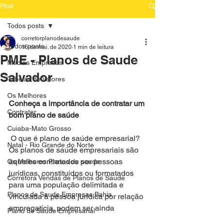
Post
Todos posts
corretorplanodesaude
Todos posts
16 de mai. de 2020
1 min de leitura
PME - Planos de Saude
Medias Empresas
Salvador
Tabelas de Valores
Os Melhores
Conheça a importância de contratar um 
Contratar
bom plano de saúde 
Cuiaba-Mato Grosso
 O que é plano de saúde empresarial?
Natal - Rio Grande do Norte
Os planos de saúde empresariais são 
aqueles contratados por pessoas 
Os Melhores Planos de saude
jurídicas, constituídos ou formatados 
Corretora Vendas de Planos de Saude
para uma população delimitada e 
Planos de Saude Empresas Bahia
vinculada à pessoa jurídica por relação 
empregatícia. podem ser ainda 
Plano de Saude Empresarial