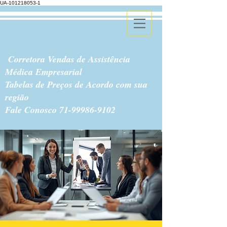
UA-101218053-1
Corretora Vendas de Assistência
Médica Empresarial
Tabelas de Preços de Acordo com sua
região
Fale Conosco
71-99986-9102