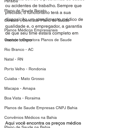
Paraiba
ou acidentes de trabalho. Sempre que 
Plano de Saude Barato
precisar, o funcionário terá a sua 
disposição um atendimento médico de 
Contato - Contratar Plano de Saude
qualidade e, o empregador, a garantia 
Planos Médicos Empresariais
de que seu time estará completo em 
menor tempo
Contato - Corretora Planos de Saude
Rio Branco - AC
Natal - RN
Porto Velho - Rondonia
Cuiaba - Mato Grosso
Macapa - Amapa
Boa Vista - Roraima
Planos de Saude Empresas CNPJ Bahia
Convênios Médicos na Bahia
Aqui você encontra os preços médios 
Plano de Saude na Bahia