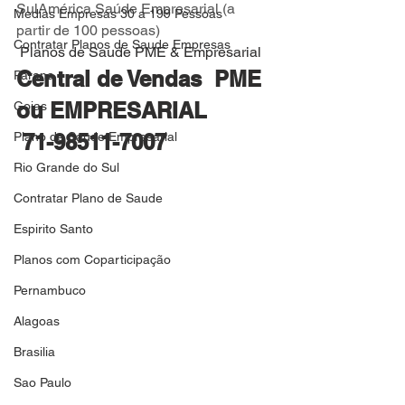
SulAmérica Saúde Empresarial (a 
Medias Empresas 30 a 199 Pessoas
partir de 100 pessoas)
Contratar Planos de Saude Empresas
 Planos de Saude PME & Empresarial
Central de Vendas  PME 
Parana
ou EMPRESARIAL 
Goias
Plano de Saude Empresarial
 71-98511-7007
Rio Grande do Sul
Contratar Plano de Saude
Espirito Santo
Planos com Coparticipação
Pernambuco
Alagoas
Brasilia
Sao Paulo