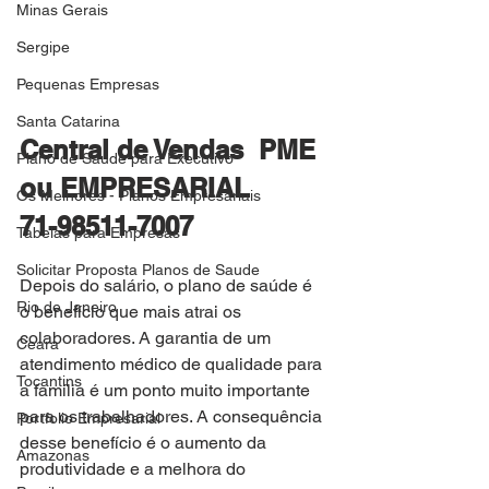
Minas Gerais
Sergipe
Pequenas Empresas
Santa Catarina
Central de Vendas  PME 
Plano de Saude para Executivo
ou EMPRESARIAL 
Os Melhores - Planos Empresariais
71-98511-7007
Tabelas para Empresas
Solicitar Proposta Planos de Saude
Depois do salário, o plano de saúde é 
Rio de Janeiro
o benefício que mais atrai os 
colaboradores. A garantia de um 
Ceara
atendimento médico de qualidade para 
Tocantins
a família é um ponto muito importante 
para os trabalhadores. A consequência 
Portfolio Empresarial
desse benefício é o aumento da 
Amazonas
produtividade e a melhora do 