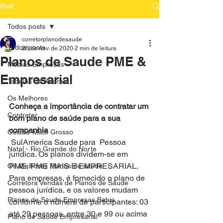
Post
Todos posts
corretorplanodesaude
Todos posts
26 de nov. de 2020
2 min de leitura
Planos de Saude PME &
Medias Empresas
Empresarial
Tabelas de Valores
Os Melhores
Conheça a importância de contratar um 
Contratar
bom plano de saúde para a sua 
companhia
Cuiaba-Mato Grosso
 SulAmerica Saude para  Pessoa 
Natal - Rio Grande do Norte
jurídica. Os planos dividem-se em 
PME, PME MAIS E EMPRESARIAL. 
Os Melhores Planos de saude
Para empresas, é fornecido o plano de 
Corretora Vendas de Planos de Saude
pessoa jurídica, e os valores mudam 
Planos de Saude Empresas Bahia
conforme o número de participantes: 03 
até 29 pessoas, entre 30 e 99 ou acima 
Plano de Saude Empresarial