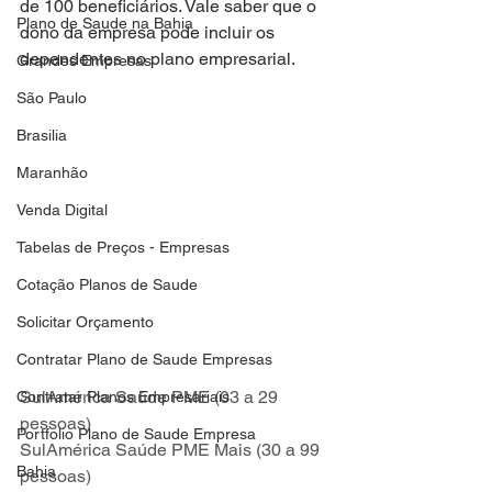
de 100 beneficiários. Vale saber que o 
Plano de Saude na Bahia
dono da empresa pode incluir os 
dependentes no plano empresarial.
Grandes Empresas
São Paulo
Brasilia
Maranhão
Venda Digital
Tabelas de Preços - Empresas
Cotação Planos de Saude
Solicitar Orçamento
Contratar Plano de Saude Empresas
SulAmérica Saúde PME (03 a 29 
Contratar Planos Empresariais
pessoas)
Portfolio Plano de Saude Empresa
SulAmérica Saúde PME Mais (30 a 99 
Bahia
pessoas)