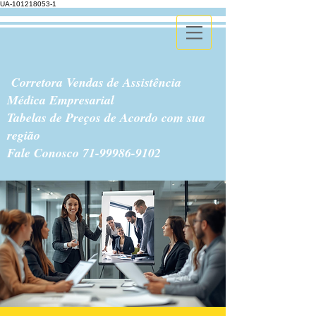
UA-101218053-1
Corretora Vendas de Assistência
Médica Empresarial
Tabelas de Preços de Acordo com sua
região
Fale Conosco
71-99986-9102