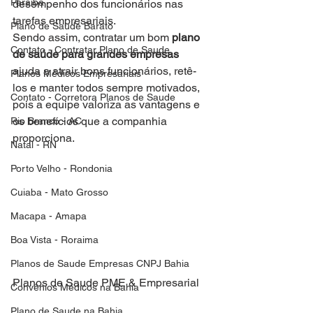
Paraiba
desempenho dos funcionários nas 
tarefas empresariais.
Plano de Saude Barato
Sendo assim, contratar um bom 
plano 
Contato - Contratar Plano de Saude
de saúde para grandes empresas
ajuda a atrair bons funcionários, retê-
Planos Médicos Empresariais
los e manter todos sempre motivados, 
Contato - Corretora Planos de Saude
pois a equipe valoriza as vantagens e 
os benefícios que a companhia 
Rio Branco - AC
proporciona.
Natal - RN
Porto Velho - Rondonia
Cuiaba - Mato Grosso
Macapa - Amapa
Boa Vista - Roraima
Planos de Saude Empresas CNPJ Bahia
Planos de Saude PME & Empresarial
Convênios Médicos na Bahia
Plano de Saude na Bahia