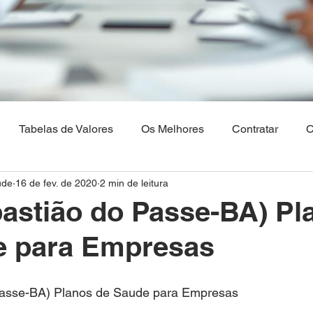
Tabelas de Valores
Os Melhores
Contratar
C
ude
16 de fev. de 2020
2 min de leitura
Os Melhores Planos de saude
Corretora Vendas de Pla
astião do Passe-BA) Pl
e para Empresas
hia
Plano de Saude Empresarial
Plano de Saude na 
Passe-BA) Planos de Saude para Empresas
aulo
Brasilia
Maranhão
Venda Digital