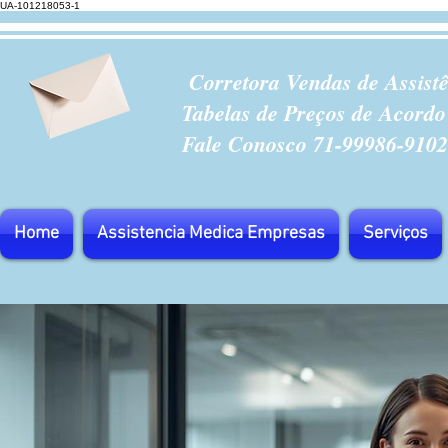
UA-101218053-1
Corretora Vendas de Assist
Tabelas de Preços de Acordo
Fale Conosco 71-99986-9102
Home
Assistencia Medica Empresas
Serviços