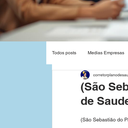
Todos posts
Medias Empresas
corretorplanodesa
Natal - Rio Grande do Norte
(São Seb
de Saud
Planos de Saude Empresas Ba
(São Sebastião do 
Grandes Empresas
São P