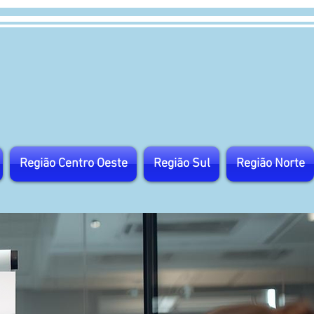
Região Centro Oeste
Região Sul
Região Norte