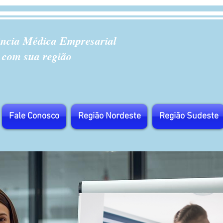
ência Médica Empresarial
 com sua região
Fale Conosco
Região Nordeste
Região Sudeste