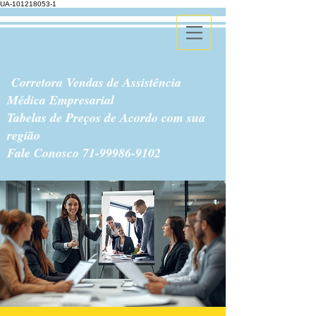
UA-101218053-1
Corretora Vendas de Assistência
Médica Empresarial
Tabelas de Preços de Acordo com sua
região
Fale Conosco
71-99986-9102