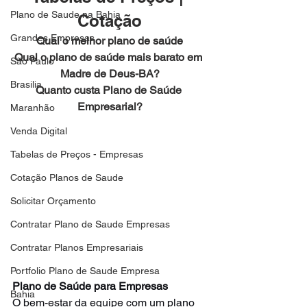
Plano de Saude na Bahia
Cotação
Grandes Empresas
Qual o melhor plano de saúde
Qual o plano de saúde mais barato em 
São Paulo
Madre de Deus-BA?
Brasilia
Quanto custa Plano de Saúde 
Empresarial?
Maranhão
Venda Digital
Tabelas de Preços - Empresas
Cotação Planos de Saude
Solicitar Orçamento
Contratar Plano de Saude Empresas
Contratar Planos Empresariais
Portfolio Plano de Saude Empresa
Plano de Saúde para Empresas
Bahia
O bem-estar da equipe com um plano 