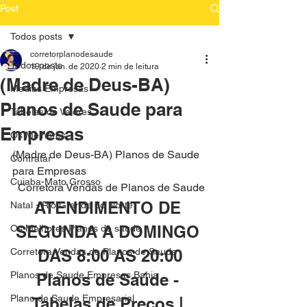
Post
Todos posts
corretorplanodesaude
Todos posts
19 de jan. de 2020
2 min de leitura
(Madre de Deus-BA)
Medias Empresas
Planos de Saude para
Tabelas de Valores
Empresas
Os Melhores
(Madre de Deus-BA) Planos de Saude 
Contratar
para Empresas
Cuiaba-Mato Grosso
 Corretora Vendas de Planos de Saude
ATENDIMENTO DE 
Natal - Rio Grande do Norte
SEGUNDA A DOMINGO 
Os Melhores Planos de saude
Corretora Vendas de Planos de Saude
DAS 8:00 AS 20:00
Planos de Saude Empresas Bahia
Planos de Saúde - 
Plano de Saude Empresarial
Tabelas de Preços | 