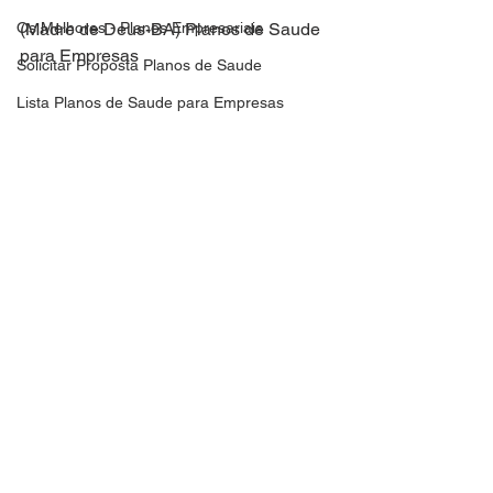
Os Melhores - Planos Empresariais
(Madre de Deus-BA) Planos de Saude 
para Empresas
Solicitar Proposta Planos de Saude
Lista Planos de Saude para Empresas