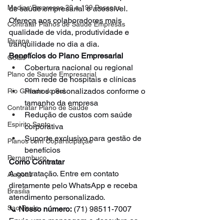
Medias Empresas 30 a 199 Pessoas
de saúde empresarial e acessível. 
Ofereça aos colaboradores mais 
Contratar Planos de Saude Empresas
qualidade de vida, produtividade e 
Parana
tranquilidade no dia a dia.
Benefícios do Plano Empresarial
Goias
Cobertura nacional ou regional 
Plano de Saude Empresarial
com rede de hospitais e clínicas
Planos personalizados conforme o 
Rio Grande do Sul
tamanho da empresa
Contratar Plano de Saude
Redução de custos com saúde 
Espirito Santo
corporativa
Suporte exclusivo para gestão de 
Planos com Coparticipação
benefícios
Pernambuco
Como Contratar
A contratação. Entre em contato 
Alagoas
diretamente pelo WhatsApp e receba 
Brasilia
atendimento personalizado.
Sao Paulo
📞 
Nosso número:
 (71) 98511-7007