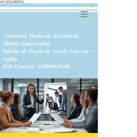
UA-101218053-1
Corretora Vendas de Assistência
Médica Empresarial
Tabelas de Preços de Acordo com sua
região
Fale Conosco
71-99986-9102