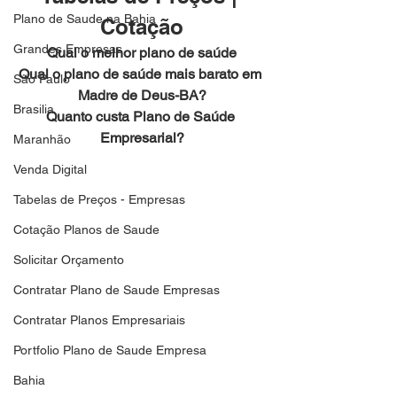
Plano de Saude na Bahia
Cotação
Grandes Empresas
Qual o melhor plano de saúde
Qual o plano de saúde mais barato em 
São Paulo
Madre de Deus-BA?
Brasilia
Quanto custa Plano de Saúde 
Empresarial?
Maranhão
Venda Digital
Tabelas de Preços - Empresas
Cotação Planos de Saude
Solicitar Orçamento
Contratar Plano de Saude Empresas
Contratar Planos Empresariais
Portfolio Plano de Saude Empresa
Bahia