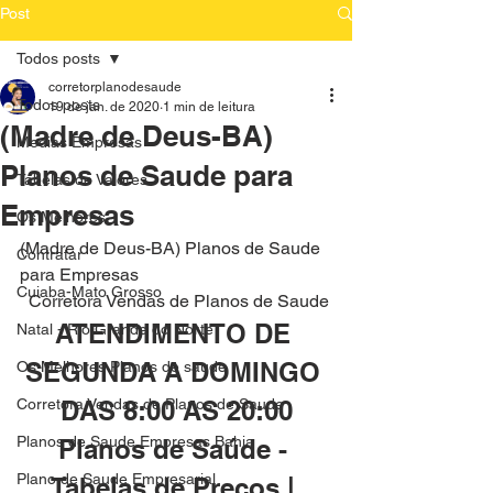
Post
Todos posts
corretorplanodesaude
Todos posts
19 de jan. de 2020
1 min de leitura
(Madre de Deus-BA)
Medias Empresas
Planos de Saude para
Tabelas de Valores
Empresas
Os Melhores
(Madre de Deus-BA) Planos de Saude 
Contratar
para Empresas
Cuiaba-Mato Grosso
 Corretora Vendas de Planos de Saude
ATENDIMENTO DE 
Natal - Rio Grande do Norte
SEGUNDA A DOMINGO 
Os Melhores Planos de saude
Corretora Vendas de Planos de Saude
DAS 8:00 AS 20:00
Planos de Saude Empresas Bahia
Planos de Saúde - 
Plano de Saude Empresarial
Tabelas de Preços | 