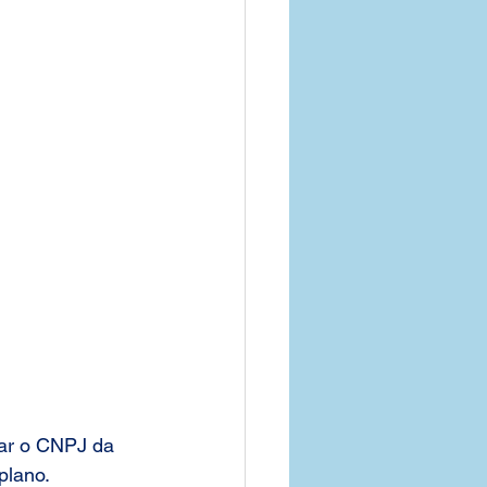
o de Saude Empresa
Parana
Goias
ar o CNPJ da 
plano.