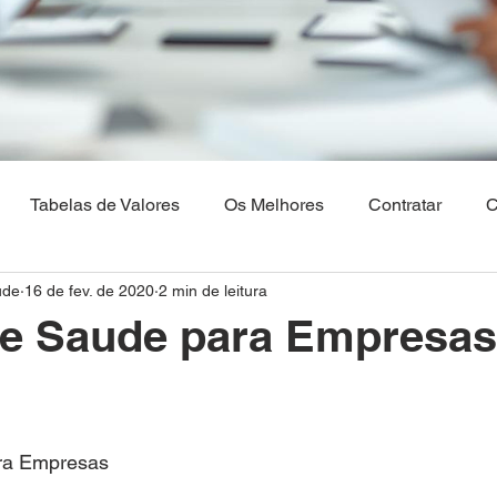
Tabelas de Valores
Os Melhores
Contratar
C
ude
16 de fev. de 2020
2 min de leitura
Os Melhores Planos de saude
Corretora Vendas de Pla
de Saude para Empresas
hia
Plano de Saude Empresarial
Plano de Saude na 
ra Empresas
aulo
Brasilia
Maranhão
Venda Digital