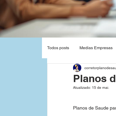
Todos posts
Medias Empresas
corretorplanodesa
Natal - Rio Grande do Norte
Planos 
Atualizado:
15 de mai.
Planos de Saude Empresas Ba
Planos de Saude pa
Grandes Empresas
São P