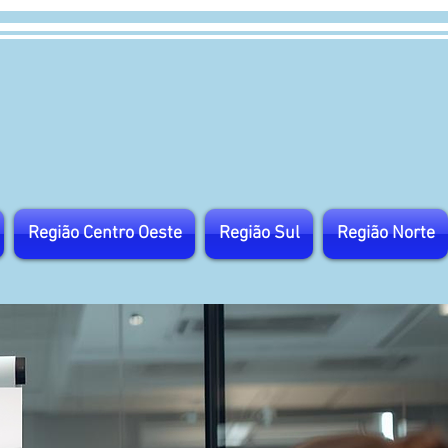
Região Centro Oeste
Região Sul
Região Norte