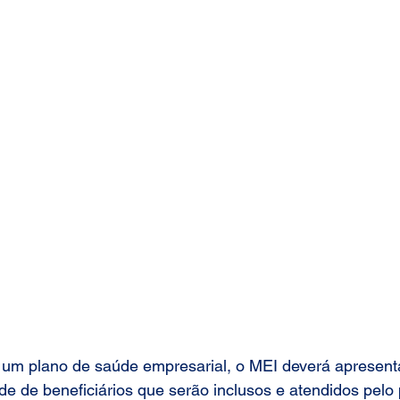
Cotação Planos de Saude
Solicitar Orçamento
resas
Contratar Planos Empresariais
Portfolio Plan
0 a 199 Pessoas
Contratar Planos de Saude Empresas
Rio Grande do Sul
Contratar Plano de Saude
 um plano de saúde empresarial, o MEI deverá apresent
e de beneficiários que serão inclusos e atendidos pelo 