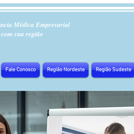
ência Médica Empresarial
 com sua região
Fale Conosco
Região Nordeste
Região Sudeste