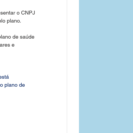
esentar o CNPJ 
lo plano.
plano de saúde 
ares e 
está 
o plano de 