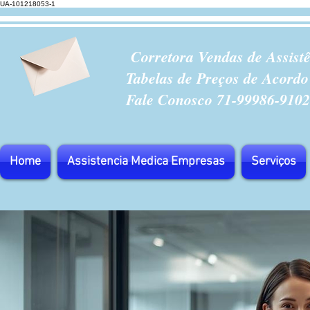
UA-101218053-1
Corretora Vendas de Assist
Tabelas de Preços de Acordo
Fale Conosco 71-99986-9102
Home
Assistencia Medica Empresas
Serviços