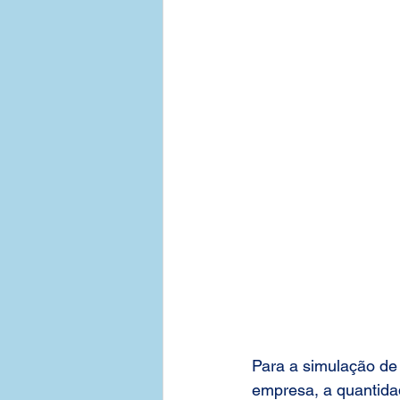
Tabelas de Preços - Empresas
Contratar Plano de Saude Emp
Bahia
Medias Empresas 3
Plano de Saude Empresarial
Para a simulação de
empresa, a quantidad