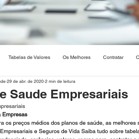
Tabelas de Valores
Os Melhores
Contratar
C
ude
29 de abr. de 2020
2 min de leitura
Os Melhores Planos de saude
Corretora Vendas de Pla
e Saude Empresariais
presariais
hia
Plano de Saude Empresarial
Plano de Saude na 
a Empresas
ra os preços médios dos planos de saúde, as melhores 
Empresariais e Seguros de Vida Saiba tudo sobre tabela
aulo
Brasilia
Maranhão
Venda Digital