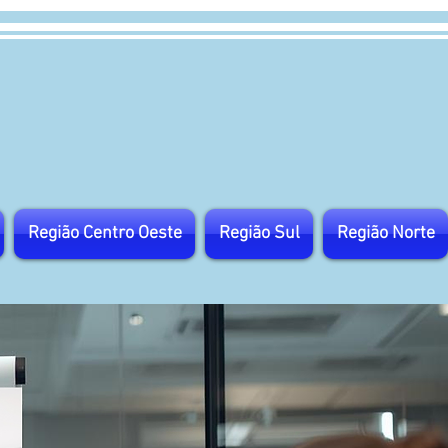
Região Centro Oeste
Região Sul
Região Norte