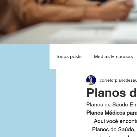
Todos posts
Medias Empresas
corretorplanodesa
Natal - Rio Grande do Norte
Planos d
Planos de Saude Em
Planos de Saude Empresas Ba
Planos Médicos par
Aqui você encont
Planos de Saúde, 
Grandes Empresas
São P