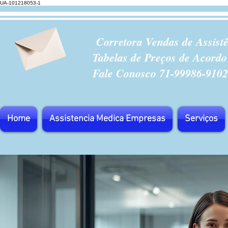
UA-101218053-1
Corretora Vendas de Assist
Tabelas de Preços de Acordo
Fale Conosco 71-99986-9102
Home
Assistencia Medica Empresas
Serviços