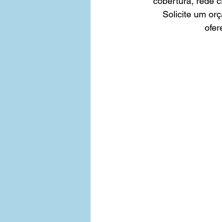
cobertura, rede c
Solicite um or
ofer
Tabelas de Preços - Empresas
Contratar Plano de Saude Emp
Bahia
Medias Empresas 3
Plano de Saude Empresarial