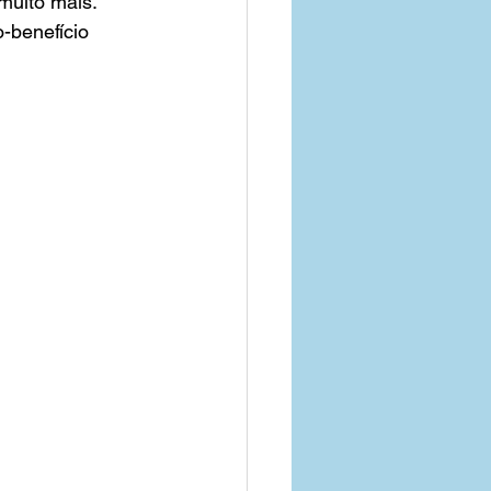
muito mais.  
-benefício
o de Saude Empresa
Parana
Goias