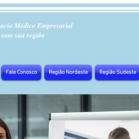
ência Médica Empresarial
 com sua região
Fale Conosco
Região Nordeste
Região Sudeste