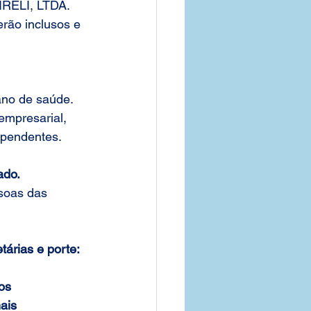
IRELI, LTDA. 
rão inclusos e 
no de saúde. 
empresarial, 
ependentes.
ado.
soas das 
tárias e porte:
os
ais 