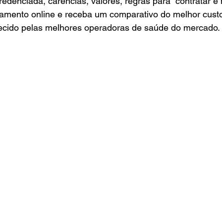
redenciada, carências, valores, regras para  contratar e 
çamento online e receba um comparativo do melhor custo
ecido pelas melhores operadoras de saúde do mercado.
Cotação Planos de Saude
Solicitar Orçamento
resas
Contratar Planos Empresariais
Portfolio Plan
0 a 199 Pessoas
Contratar Planos de Saude Empresas
Rio Grande do Sul
Contratar Plano de Saude