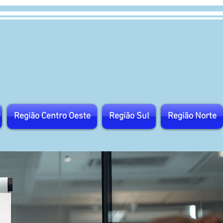
Região Centro Oeste
Região Sul
Região Norte