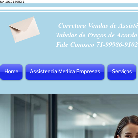
UA-101218053-1
Corretora Vendas de Assist
Tabelas de Preços de Acordo
Fale Conosco 71-99986-9102
Home
Assistencia Medica Empresas
Serviços