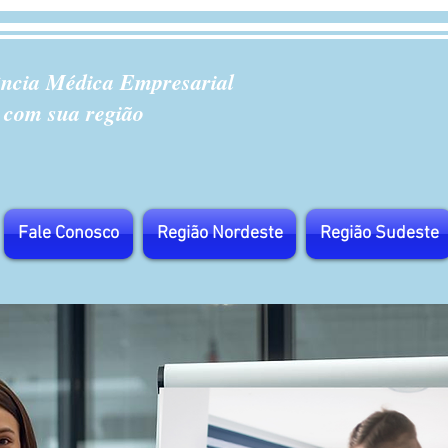
ência Médica Empresarial
 com sua região
Fale Conosco
Região Nordeste
Região Sudeste