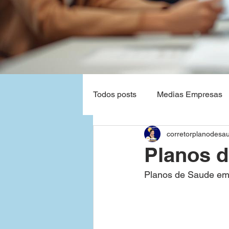
Todos posts
Medias Empresas
corretorplanodesa
Natal - Rio Grande do Norte
Planos 
Planos de Saude em
Planos de Saude Empresas Ba
Grandes Empresas
São P