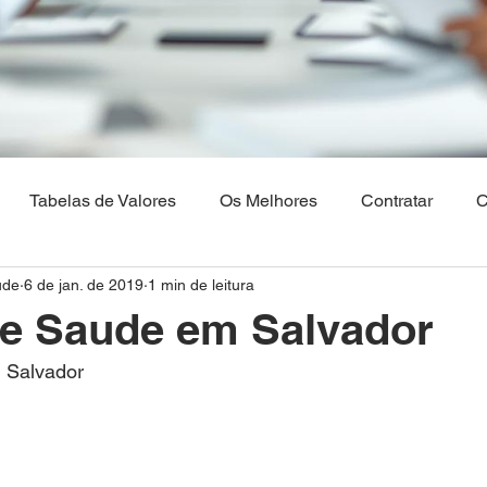
Tabelas de Valores
Os Melhores
Contratar
C
ude
6 de jan. de 2019
1 min de leitura
Os Melhores Planos de saude
Corretora Vendas de Pla
de Saude em Salvador
 Salvador
hia
Plano de Saude Empresarial
Plano de Saude na 
aulo
Brasilia
Maranhão
Venda Digital