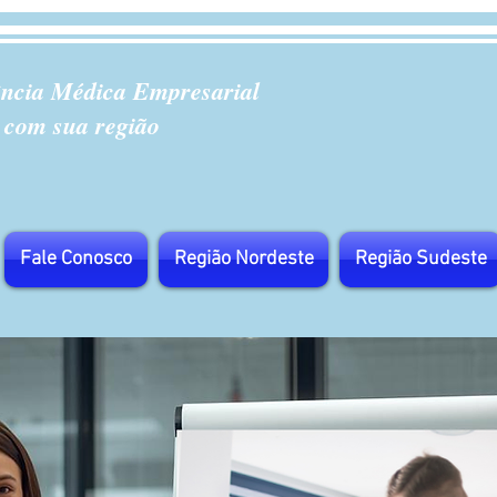
ência Médica Empresarial
 com sua região
Fale Conosco
Região Nordeste
Região Sudeste