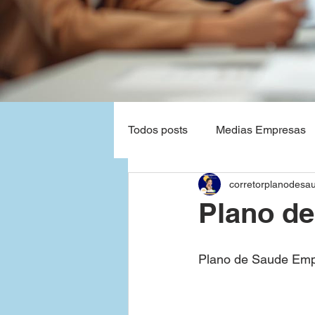
Todos posts
Medias Empresas
corretorplanodesa
Natal - Rio Grande do Norte
Plano de
Planos de Saude Empresas Ba
Plano de Saude Emp
Grandes Empresas
São P