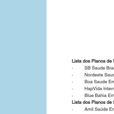
Lista dos Planos de
·         SB Saude Br
·         Nordeste Sa
·         Boa Saude E
·         HapVida Int
·         Blue Bahia E
Lista dos Planos de
·         Amil Saúde 