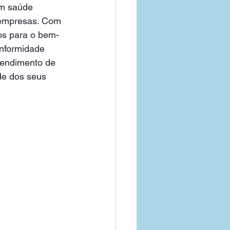
em saúde 
 empresas. Com 
os para o bem-
nformidade 
endimento de 
de dos seus 