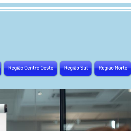
Região Centro Oeste
Região Sul
Região Norte