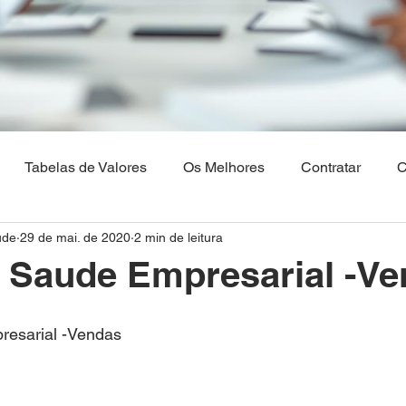
Tabelas de Valores
Os Melhores
Contratar
C
ude
29 de mai. de 2020
2 min de leitura
Os Melhores Planos de saude
Corretora Vendas de Pla
 Saude Empresarial -V
hia
Plano de Saude Empresarial
Plano de Saude na 
resarial -Vendas
aulo
Brasilia
Maranhão
Venda Digital