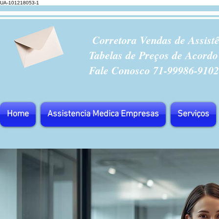
UA-101218053-1
Corretora Vendas de Assist
Tabelas de Preços de Acordo
Fale Conosco 71-99986-9102
Home
Assistencia Medica Empresas
Serviços