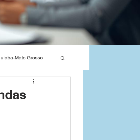
uiaba-Mato Grosso
nos de Saude
endas
Bahia