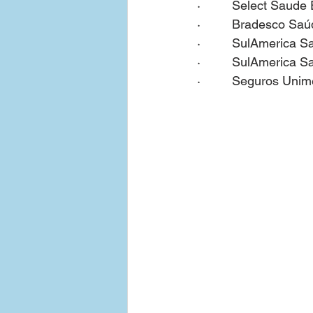
·         Select Saud
·         Bradesco Sa
·         SulAmerica
·         SulAmerica
·         Seguros Un