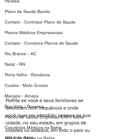
Paraiba
Plano de Saude Barato
Contato - Contratar Plano de Saude
Planos Médicos Empresariais
Contato - Corretora Planos de Saude
Rio Branco - AC
Natal - RN
Porto Velho - Rondonia
Cuiaba - Mato Grosso
Macapa - Amapa
Reflita se você e seus familiares se 
Boa Vista - Roraima
deslocam com frequência e onde
você quer ser atendido: apenas na sua 
Planos de Saude Empresas CNPJ Bahia
cidade, no seu estado, em grupos de
Convênios Médicos na Bahia
cidades ou estados, em todo o país ou 
até fora dele.
Plano de Saude na Bahia