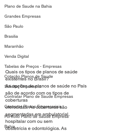
Plano de Saude na Bahia
Grandes Empresas
São Paulo
Brasilia
Maranhão
Venda Digital
Tabelas de Preços - Empresas
Quais os tipos de planos de saúde 
Cotação Planos de Saude
existentes no Brasil?
As opções de planos de saúde no País 
Solicitar Orçamento
são de acordo com os tipos de 
Contratar Plano de Saude Empresas
coberturas
Contratar Planos Empresariais
oferecidas. As coberturas são 
segmentadas em ambulatorial, 
Portfolio Plano de Saude Empresa
hospitalar com ou sem
Bahia
obstetrícia e odontológica. As 