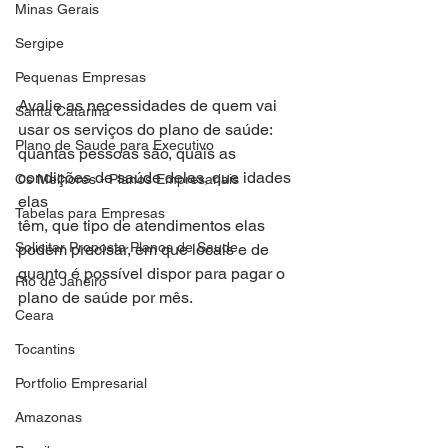
Minas Gerais
Sergipe
Pequenas Empresas
Avalie as necessidades de quem vai 
Santa Catarina
usar os serviços do plano de saúde:
Plano de Saude para Executivo
quantas pessoas são, quais as 
condições de saúde delas, que idades 
Os Melhores - Planos Empresariais
elas
Tabelas para Empresas
têm, que tipo de atendimentos elas 
Solicitar Proposta Planos de Saude
podem precisar, em que locais e de
quanto é possível dispor para pagar o 
Rio de Janeiro
plano de saúde por mês.
Ceara
Tocantins
Portfolio Empresarial
Amazonas