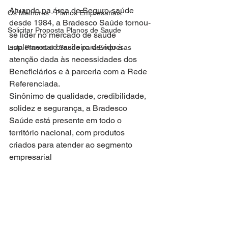
Atuando na área de Seguro-saúde 
Os Melhores - Planos Empresariais
desde 1984, a Bradesco Saúde tornou-
Solicitar Proposta Planos de Saude
se líder no mercado de saúde 
suplementar brasileiro devido à 
Lista Planos de Saude para Empresas
atenção dada às necessidades dos 
Beneficiários e à parceria com a Rede 
Referenciada.
Sinônimo de qualidade, credibilidade, 
solidez e segurança, a Bradesco 
Saúde está presente em todo o 
território nacional, com produtos 
criados para atender ao segmento 
empresarial