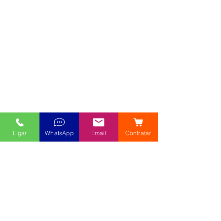
Ligar
WhatsApp
Email
Contratar
AMIL
Tabela de Vendas Amil que contém os 