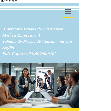
UA-101218053-1
Corretora Vendas de Assistência
Médica Empresarial
Tabelas de Preços de Acordo com sua
região
Fale Conosco
71-99986-9102