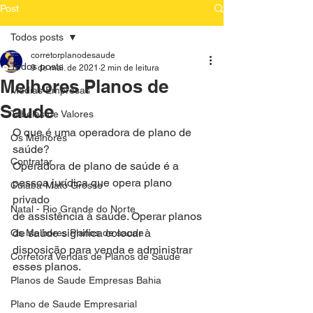
Post
Todos posts
corretorplanodesaude
Todos posts
9 de mai. de 2021
2 min de leitura
Melhores Planos de
Medias Empresas
Saude
Tabelas de Valores
O que é uma operadora de plano de 
Os Melhores
saúde?
Contratar
Operadora de plano de saúde é a 
pessoa jurídica que opera plano 
Cuiaba-Mato Grosso
privado
Natal - Rio Grande do Norte
de assistência à saúde. Operar planos 
de saúde significa colocar à
Os Melhores Planos de saude
disposição para venda e administrar 
Corretora Vendas de Planos de Saude
esses planos.
Planos de Saude Empresas Bahia
Plano de Saude Empresarial