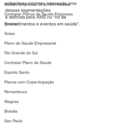
coberturas mínimas para cada uma 
Medias Empresas 30 a 199 Pessoas
dessas segmentações
Contratar Planos de Saude Empresas
é definida pela ANS no “rol de 
procedimentos e eventos em saúde”.
Parana
Goias
Plano de Saude Empresarial
Rio Grande do Sul
Contratar Plano de Saude
Espirito Santo
Planos com Coparticipação
Pernambuco
Alagoas
Brasilia
Sao Paulo