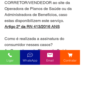
CORRETOR/VENDEDOR ao site da 
Operadora de Planos de Saúde ou da 
Administradora de Benefícios, caso 
estas disponibilizem este serviço.
Artigo 2º da RN 413/2016 ANS
Como é realizada a assinatura do 
consumidor nesses casos?
As Operadoras de Planos de Saúde ou 
Administradoras de
Ligar
WhatsApp
Email
Contratar
Benefícios que comercializem planos 
por meio eletrônico deverão
disponibilizar ao consumidor as 
seguintes formas de assinatura:
certificação digital; login e senha; 
identificação biométrica;
assinatura eletrônica certificada ou 
qualquer outra forma de
assinatura que assegure sua 