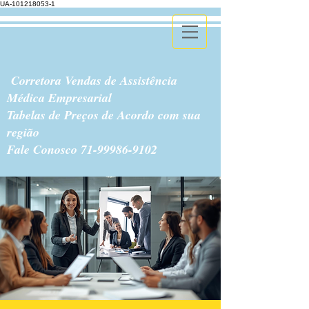
UA-101218053-1
Corretora Vendas de Assistência
Médica Empresarial
Tabelas de Preços de Acordo com sua
região
Fale Conosco
71-99986-9102