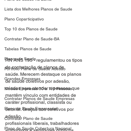
Lista dos Melhores Planos de Saude
Plano Coparticipativo
Top 10 dos Planos de Saude
Contratar Plano de Saude-BA
Tabelas Planos de Saude
Planos de Saude
RN ANS 195 - regulamentou os tipos 
de contratação de planos de
Portfolio Plano de Saude Adesão
saúde. Merecem destaque os planos 
Grandes Empresas
de saúde coletivos por adesão,
criados para atender a pessoas que 
Medias Empresas 30 a 199 Pessoas
mantêm vínculo com entidades de
Contratar Planos de Saude Empresas
caráter profissional, classista ou 
Plano de Saude Empresarial
setorial. Graças aos coletivos por 
adesão,
Contratar Plano de Saude
profissionais liberais, trabalhadores 
Plano de Saude Cobertura Nacional
autônomos e servidores públicos,