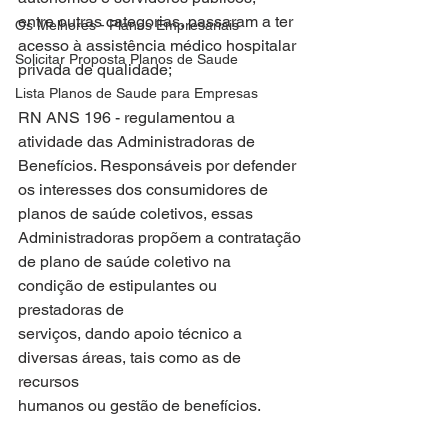
entre outras categorias, passaram a ter 
Os Melhores - Planos Empresariais
acesso à assistência médico hospitalar
Solicitar Proposta Planos de Saude
privada de qualidade;
Lista Planos de Saude para Empresas
RN ANS 196 - regulamentou a 
atividade das Administradoras de
Benefícios. Responsáveis por defender 
os interesses dos consumidores de
planos de saúde coletivos, essas 
Administradoras propõem a contratação
de plano de saúde coletivo na 
condição de estipulantes ou 
prestadoras de
serviços, dando apoio técnico a 
diversas áreas, tais como as de 
recursos
humanos ou gestão de benefícios.