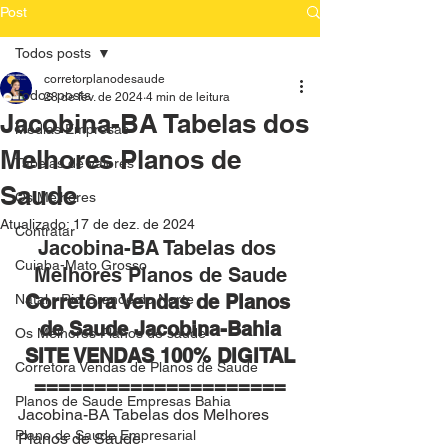
Post
Todos posts
corretorplanodesaude
Todos posts
28 de fev. de 2024
4 min de leitura
Jacobina-BA Tabelas dos
Medias Empresas
Melhores Planos de
Tabelas de Valores
Saude
Os Melhores
Atualizado:
17 de dez. de 2024
Contratar
Jacobina-BA Tabelas dos 
Cuiaba-Mato Grosso
Melhores Planos de Saude
Corretora Vendas de Planos 
Natal - Rio Grande do Norte
de Saude Jacobina-Bahia
Os Melhores Planos de saude
SITE VENDAS 100% DIGITAL
Corretora Vendas de Planos de Saude
=====================
Planos de Saude Empresas Bahia
Jacobina-BA Tabelas dos Melhores 
Plano de Saude Empresarial
Planos de Saude