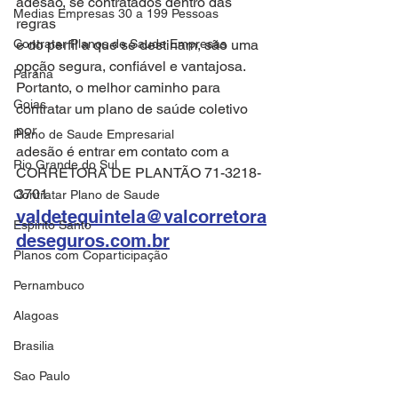
adesão, se contratados dentro das 
Medias Empresas 30 a 199 Pessoas
regras
Contratar Planos de Saude Empresas
e do perfil a que se destinam, são uma 
opção segura, confiável e vantajosa.
Parana
Portanto, o melhor caminho para 
Goias
contratar um plano de saúde coletivo 
por
Plano de Saude Empresarial
adesão é entrar em contato com a 
Rio Grande do Sul
CORRETORA DE PLANTÃO 71-3218-
3701
Contratar Plano de Saude
valdetequintela@valcorretora
Espirito Santo
deseguros.com.br
Planos com Coparticipação
Pernambuco
Alagoas
Brasilia
Sao Paulo