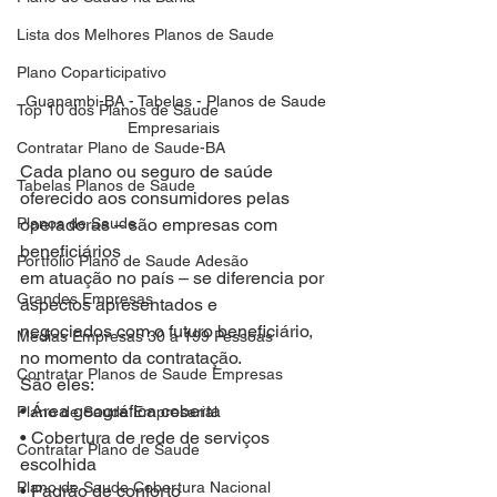
Lista dos Melhores Planos de Saude
Plano Coparticipativo
Guanambi-BA - Tabelas - Planos de Saude 
Top 10 dos Planos de Saude
Empresariais  
Contratar Plano de Saude-BA
Cada plano ou seguro de saúde 
Tabelas Planos de Saude
oferecido aos consumidores pelas
Planos de Saude
operadoras – são empresas com 
beneficiários
Portfolio Plano de Saude Adesão
em atuação no país – se diferencia por 
Grandes Empresas
aspectos apresentados e
negociados com o futuro beneficiário, 
Medias Empresas 30 a 199 Pessoas
no momento da contratação.
Contratar Planos de Saude Empresas
São eles:
• Área geográfica coberta
Plano de Saude Empresarial
• Cobertura de rede de serviços 
Contratar Plano de Saude
escolhida
Plano de Saude Cobertura Nacional
• Padrão de conforto