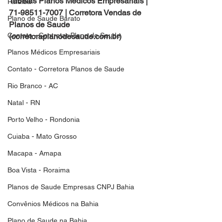
Tabelas Planos Medicos Empresariais | 
Paraiba
71-98511-7007 | Corretora Vendas de 
Plano de Saude Barato
Planos de Saude 
Contato - Contratar Plano de Saude
(corretoraplanodesaude.com.br)
Planos Médicos Empresariais
Contato - Corretora Planos de Saude
Rio Branco - AC
Natal - RN
Porto Velho - Rondonia
Cuiaba - Mato Grosso
Macapa - Amapa
Boa Vista - Roraima
Planos de Saude Empresas CNPJ Bahia
Convênios Médicos na Bahia
Plano de Saude na Bahia