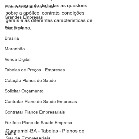
esclarecimento de todas as questões 
Plano de Saude na Bahia
sobre a apólice, contrato, condições 
Grandes Empresas
gerais e as diferentes características de 
cada plano.
São Paulo
Brasilia
Maranhão
Venda Digital
Tabelas de Preços - Empresas
Cotação Planos de Saude
Solicitar Orçamento
Contratar Plano de Saude Empresas
Contratar Planos Empresariais
Portfolio Plano de Saude Empresa
Guanambi-BA - Tabelas - Planos de 
Bahia
Saude Empresariais