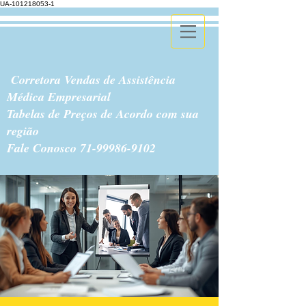
UA-101218053-1
Corretora Vendas de Assistência
Médica Empresarial
Tabelas de Preços de Acordo com sua
região
Fale Conosco
71-99986-9102