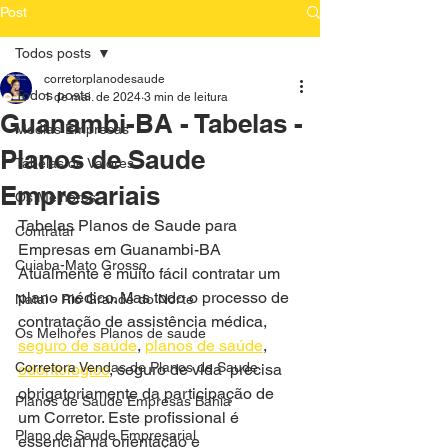
Post
Todos posts
corretorplanodesaude
Todos posts
1 de mai. de 2024
3 min de leitura
Guanambi-BA - Tabelas -
Medias Empresas
Planos de Saude
Tabelas de Valores
Empresariais
Os Melhores
Tabelas Planos de Saude para 
Contratar
Empresas em Guanambi-BA  
Cuiaba-Mato Grosso
Atualmente é muito fácil contratar um 
plano médico. Mas todo o processo de 
Natal - Rio Grande do Norte
contratação de assistência médica, 
Os Melhores Planos de saude
seguro de saúde
, 
planos de saúde
, 
Corretora Vendas de Planos de Saude
odontologico
, seguro de vida  precisa 
obrigatoriamente da participação de 
Planos de Saude Empresas Bahia
um Corretor. Este profissional é 
Plano de Saude Empresarial
essencial na orientação e 