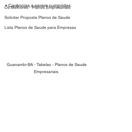
• Carências a serem cumpridas
Os Melhores - Planos Empresariais
Solicitar Proposta Planos de Saude
Lista Planos de Saude para Empresas
Guanambi-BA - Tabelas - Planos de Saude 
Empresariais  