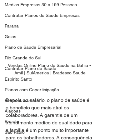
Medias Empresas 30 a 199 Pessoas
Contratar Planos de Saude Empresas
Parana
Goias
Plano de Saude Empresarial
Rio Grande do Sul
Vendas Online Plano de Saude na Bahia - 
Contratar Plano de Saude
Amil | SulAmerica | Bradesco Saude
Espirito Santo
Planos com Coparticipação
Depois do salário, o plano de saúde é 
Pernambuco
o benefício que mais atrai os 
Alagoas
colaboradores. A garantia de um 
Brasilia
atendimento médico de qualidade para 
a família é um ponto muito importante 
Sao Paulo
para os trabalhadores. A consequência 