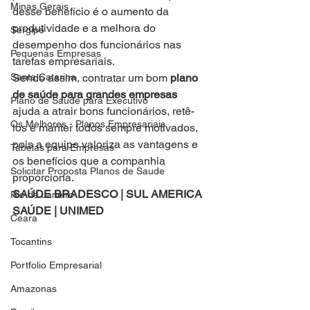
Minas Gerais
desse benefício é o aumento da 
produtividade e a melhora do 
Sergipe
desempenho dos funcionários nas 
Pequenas Empresas
tarefas empresariais.
Santa Catarina
Sendo assim, contratar um bom 
plano 
de saúde para grandes empresas
Plano de Saude para Executivo
ajuda a atrair bons funcionários, retê-
Os Melhores - Planos Empresariais
los e manter todos sempre motivados, 
pois a equipe valoriza as vantagens e 
Tabelas para Empresas
os benefícios que a companhia 
Solicitar Proposta Planos de Saude
proporciona.
SAÚDE BRADESCO | SUL AMERICA 
Rio de Janeiro
SAÚDE | UNIMED 
Ceara
Tocantins
Portfolio Empresarial
Amazonas