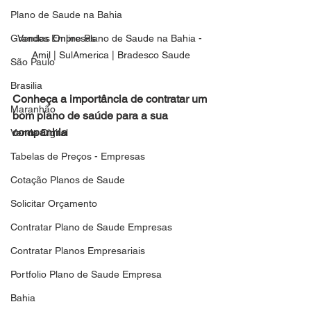
Plano de Saude na Bahia
Grandes Empresas
Vendas Online Plano de Saude na Bahia - 
Amil | SulAmerica | Bradesco Saude
São Paulo
Brasilia
Conheça a importância de contratar um 
Maranhão
bom plano de saúde para a sua 
companhia
Venda Digital
Tabelas de Preços - Empresas
Cotação Planos de Saude
Solicitar Orçamento
Contratar Plano de Saude Empresas
Contratar Planos Empresariais
Portfolio Plano de Saude Empresa
Bahia