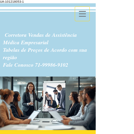
UA-101218053-1
Corretora Vendas de Assistência
Médica Empresarial
Tabelas de Preços de Acordo com sua
região
Fale Conosco
71-99986-9102