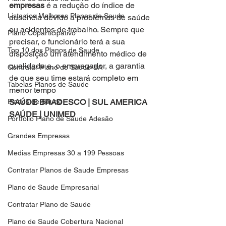
empresas
 é a redução do índice de 
Lista dos Melhores Planos de Saude
ausência devido a problemas de saúde 
ou acidentes de trabalho. Sempre que 
Plano Coparticipativo
precisar, o funcionário terá a sua 
Top 10 dos Planos de Saude
disposição um atendimento médico de 
qualidade e, o empregador, a garantia 
Contratar Plano de Saude-BA
de que seu time estará completo em 
Tabelas Planos de Saude
menor tempo
SAÚDE BRADESCO | SUL AMERICA 
Planos de Saude
SAÚDE | UNIMED 
Portfolio Plano de Saude Adesão
Grandes Empresas
Medias Empresas 30 a 199 Pessoas
Contratar Planos de Saude Empresas
Plano de Saude Empresarial
Contratar Plano de Saude
Plano de Saude Cobertura Nacional