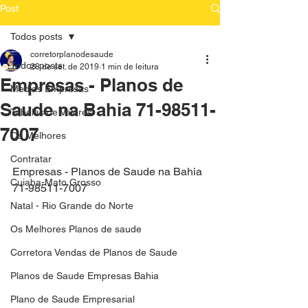
Post
Todos posts
corretorplanodesaude
Todos posts
28 de set. de 2019
1 min de leitura
Empresas - Planos de
Medias Empresas
Saude na Bahia 71-98511-
Tabelas de Valores
7007
Os Melhores
Contratar
Empresas - Planos de Saude na Bahia 
Cuiaba-Mato Grosso
71-98511-7007
Natal - Rio Grande do Norte
Os Melhores Planos de saude
Corretora Vendas de Planos de Saude
Planos de Saude Empresas Bahia
Plano de Saude Empresarial