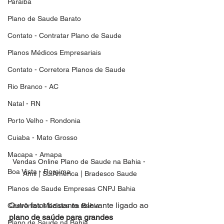
Paraiba
Plano de Saude Barato
Contato - Contratar Plano de Saude
Planos Médicos Empresariais
Contato - Corretora Planos de Saude
Rio Branco - AC
Natal - RN
Porto Velho - Rondonia
Cuiaba - Mato Grosso
Macapa - Amapa
Vendas Online Plano de Saude na Bahia - 
Boa Vista - Roraima
Amil | SulAmerica | Bradesco Saude
Planos de Saude Empresas CNPJ Bahia
Outro fator bastante relevante ligado ao 
Convênios Médicos na Bahia
plano de saúde para grandes 
Plano de Saude na Bahia