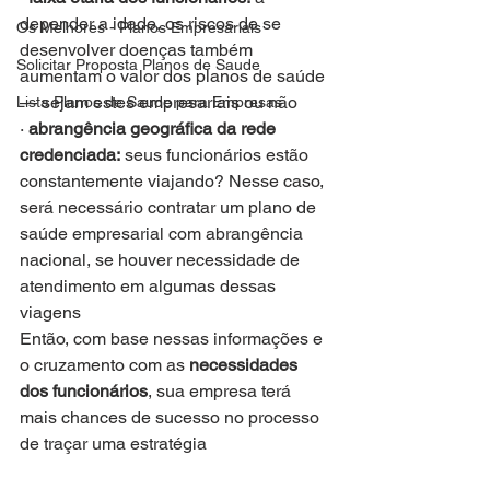
depender a idade, os riscos de se 
Os Melhores - Planos Empresariais
desenvolver doenças também 
Solicitar Proposta Planos de Saude
aumentam o valor dos planos de saúde 
— sejam estes empresariais ou não
Lista Planos de Saude para Empresas
· 
abrangência geográfica da rede 
credenciada:
 seus funcionários estão 
constantemente viajando? Nesse caso, 
será necessário contratar um plano de 
saúde empresarial com abrangência 
nacional, se houver necessidade de 
atendimento em algumas dessas 
viagens
Então, com base nessas informações e 
o cruzamento com as 
necessidades 
dos funcionários
, sua empresa terá 
mais chances de sucesso no processo 
de traçar uma estratégia 