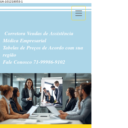
UA-101218053-1
Corretora Vendas de Assistência
Médica Empresarial
Tabelas de Preços de Acordo com sua
região
Fale Conosco
71-99986-9102