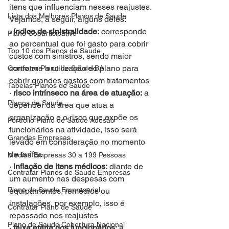
itens que influenciam nesses reajustes. 
Lista dos Melhores Planos de Saude
Vejamos, a seguir, alguns deles:
· 
índice de sinistralidade:
 corresponde 
Plano Coparticipativo
ao percentual que foi gasto para cobrir 
Top 10 dos Planos de Saude
custos com sinistros, sendo maior 
conforme a utilização do plano para 
Contratar Plano de Saude-BA
cobrir grandes gastos com tratamentos
Tabelas Planos de Saude
· 
risco intrínseco na área de atuação:
 a 
Planos de Saude
depender da área que atua a 
organização e o risco que expõe os 
Portfolio Plano de Saude Adesão
funcionários na atividade, isso será 
Grandes Empresas
levado em consideração no momento 
de tarifar.
Medias Empresas 30 a 199 Pessoas
· 
inflação de itens médicos:
 diante de 
Contratar Planos de Saude Empresas
um aumento nas despesas com 
Plano de Saude Empresarial
equipamentos, remédios ou 
instalações, por exemplo, isso é 
Contratar Plano de Saude
repassado nos reajustes
Plano de Saude Cobertura Nacional
· 
faixa etária dos funcionários:
 a 