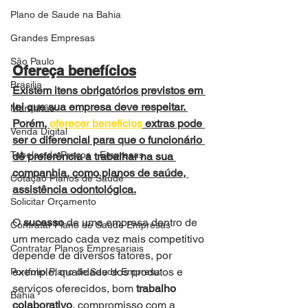
Plano de Saude na Bahia
Grandes Empresas
São Paulo
Ofereça benefícios
Brasilia
Existem itens obrigatórios previstos em 
lei que sua empresa deve respeitar. 
Maranhão
Porém, 
oferecer benefícios
 extras pode 
Venda Digital
ser o diferencial para que o funcionário 
Tabelas de Preços - Empresas
dê preferência a trabalhar na sua 
companhia, como planos de saúde, 
Cotação Planos de Saude
assistência odontológica.
Solicitar Orçamento
O 
sucesso
 de uma empresa dentro de 
Contratar Plano de Saude Empresas
um mercado cada vez mais competitivo 
Contratar Planos Empresariais
depende de diversos fatores, por 
exemplo: qualidade dos produtos e 
Portfolio Plano de Saude Empresa
serviços oferecidos, bom 
trabalho 
Bahia
colaborativo
, compromisso com a 