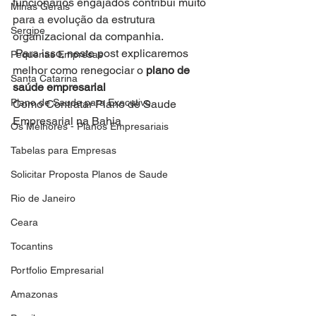
funcionários engajados contribui muito 
Minas Gerais
para a evolução da estrutura 
Sergipe
organizacional da companhia.
 Para isso, neste post explicaremos 
Pequenas Empresas
melhor como renegociar o 
plano de 
Santa Catarina
saúde empresarial
Plano de Saude para Executivo
Como Contratar Plano de Saude 
Empresarial na Bahia
Os Melhores - Planos Empresariais
Tabelas para Empresas
Solicitar Proposta Planos de Saude
Rio de Janeiro
Ceara
Tocantins
Portfolio Empresarial
Amazonas