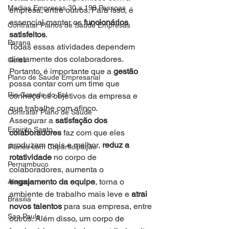
Medias Empresas 30 a 199 Pessoas
empresa, entre outros. Para isso, é 
essencial manter os 
funcionários 
Contratar Planos de Saude Empresas
satisfeitos
.
Parana
Todas essas atividades dependem 
diretamente dos colaboradores. 
Goias
Portanto, é importante que a 
gestão
Plano de Saude Empresarial
possa contar com um time que 
Rio Grande do Sul
conheça os objetivos da empresa e 
que trabalhe com afinco.
Contratar Plano de Saude
Assegurar a 
satisfação dos 
Espirito Santo
colaboradores
 faz com que eles 
produzam mais e melhor, 
reduz a 
Planos com Coparticipação
rotatividade
 no corpo de 
Pernambuco
colaboradores, aumenta o 
engajamento da equipe
, torna o 
Alagoas
ambiente de trabalho mais leve e 
atrai 
Brasilia
novos talentos
 para sua empresa, entre 
Sao Paulo
outros. Além disso, um corpo de 