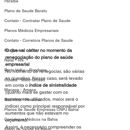
Paraiba
Plano de Saude Barato
Contato - Contratar Plano de Saude
Planos Médicos Empresariais
Contato - Corretora Planos de Saude
O que vai contar no momento da 
Rio Branco - AC
renegociação do plano de saúde 
Natal - RN
empresarial
Porto Velho - Rondonia
No momento de renegociar, são várias 
as questões. Nesse caso, será levado 
Cuiaba - Mato Grosso
em conta o
 índice de sinistralidade
Macapa - Amapa
(quanto mais se gastar com os 
tratamentos utilizados, maior será o 
Boa Vista - Roraima
índice) como principal responsável por 
Planos de Saude Empresas CNPJ Bahia
aumentos que não estavam no 
Convênios Médicos na Bahia
orçamento.
Assim, é necessário compreender os 
Plano de Saude na Bahia