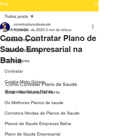
Post
Todos posts
corretorplanodesaude
Todos posts
12 de jan. de 2020
3 min de leitura
Como Contratar Plano de
Medias Empresas
Saude Empresarial na
Tabelas de Valores
Bahia
Os Melhores
Contratar
Cuiaba-Mato Grosso
Como Contratar Plano de Saude 
Empresarial na Bahia
Natal - Rio Grande do Norte
Os Melhores Planos de saude
Corretora Vendas de Planos de Saude
Planos de Saude Empresas Bahia
Plano de Saude Empresarial