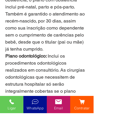
inclui pré-natal, parto e pós-parto. 
Também é garantido o atendimento ao 
recém-nascido, por 30 dias, assim 
como sua inscrição como dependente 
sem o cumprimento de carências pelo 
bebê, desde que o titular (pai ou mãe) 
já tenha cumprido. 
Plano odontológico: 
Inclui os 
procedimentos odontológicos 
realizados em consultório. As cirurgias 
odontológicas que necessitem de 
estrutura hospitalar só serão 
integralmente cobertas se o plano 
hospitalar também tiver sido contratado. 
Combinações de planos: 
As empresas 
Ligar
WhatsApp
Email
Contratar
que vendem planos de saúde podem 
oferecer combinações diferentes de 
planos, à exceção do plano tipo 