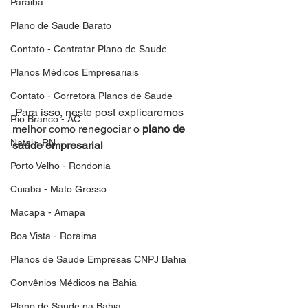
Paraiba
Plano de Saude Barato
Contato - Contratar Plano de Saude
Planos Médicos Empresariais
Contato - Corretora Planos de Saude
 Para isso, neste post explicaremos 
Rio Branco - AC
melhor como renegociar o 
plano de 
Natal - RN
saúde empresarial
Porto Velho - Rondonia
Cuiaba - Mato Grosso
Macapa - Amapa
Boa Vista - Roraima
Planos de Saude Empresas CNPJ Bahia
Convênios Médicos na Bahia
Plano de Saude na Bahia