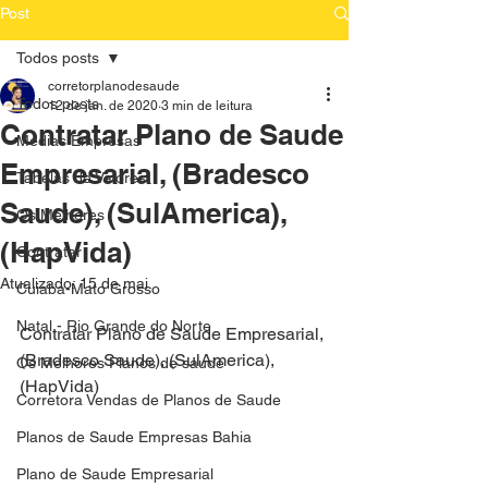
Post
Todos posts
corretorplanodesaude
Todos posts
12 de jan. de 2020
3 min de leitura
Contratar Plano de Saude
Medias Empresas
Empresarial, (Bradesco
Tabelas de Valores
Saude), (SulAmerica),
Os Melhores
(HapVida)
Contratar
Atualizado:
15 de mai.
Cuiaba-Mato Grosso
Natal - Rio Grande do Norte
Contratar Plano de Saude Empresarial, 
(Bradesco Saude), (SulAmerica), 
Os Melhores Planos de saude
(HapVida)
Corretora Vendas de Planos de Saude
Planos de Saude Empresas Bahia
Plano de Saude Empresarial