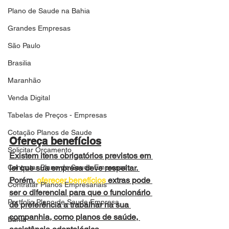
Plano de Saude na Bahia
Grandes Empresas
São Paulo
Brasilia
Maranhão
Venda Digital
Tabelas de Preços - Empresas
Cotação Planos de Saude
Ofereça benefícios
Solicitar Orçamento
Existem itens obrigatórios previstos em 
Contratar Plano de Saude Empresas
lei que sua empresa deve respeitar. 
Porém, 
oferecer benefícios
 extras pode 
Contratar Planos Empresariais
ser o diferencial para que o funcionário 
Portfolio Plano de Saude Empresa
dê preferência a trabalhar na sua 
companhia, como planos de saúde, 
Bahia