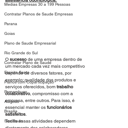
assistência odontológica.
Medias Empresas 30 a 199 Pessoas
Contratar Planos de Saude Empresas
Parana
Goias
Plano de Saude Empresarial
Rio Grande do Sul
O 
sucesso
 de uma empresa dentro de 
Contratar Plano de Saude
um mercado cada vez mais competitivo 
Espirito Santo
depende de diversos fatores, por 
exemplo: qualidade dos produtos e 
Planos com Coparticipação
serviços oferecidos, bom 
trabalho 
Pernambuco
colaborativo
, compromisso com a 
empresa, entre outros. Para isso, é 
Alagoas
essencial manter os 
funcionários 
Brasilia
satisfeitos
.
Todas essas atividades dependem 
Sao Paulo
diretamente dos colaboradores. 