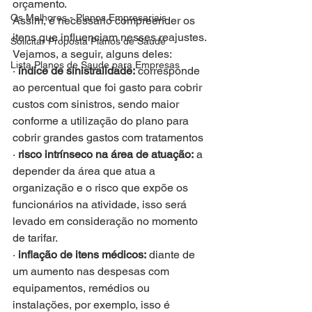
orçamento.
Os Melhores - Planos Empresariais
Assim, é necessário compreender os 
itens que influenciam nesses reajustes. 
Solicitar Proposta Planos de Saude
Vejamos, a seguir, alguns deles:
Lista Planos de Saude para Empresas
· 
índice de sinistralidade:
 corresponde 
ao percentual que foi gasto para cobrir 
custos com sinistros, sendo maior 
conforme a utilização do plano para 
cobrir grandes gastos com tratamentos
· 
risco intrínseco na área de atuação:
 a 
depender da área que atua a 
organização e o risco que expõe os 
funcionários na atividade, isso será 
levado em consideração no momento 
de tarifar.
· 
inflação de itens médicos:
 diante de 
um aumento nas despesas com 
equipamentos, remédios ou 
instalações, por exemplo, isso é 