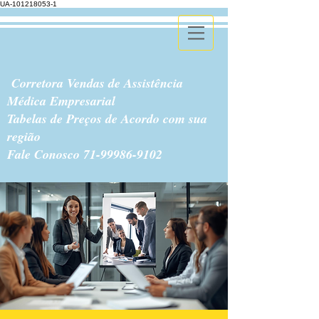
UA-101218053-1
Corretora Vendas de Assistência
Médica Empresarial
Tabelas de Preços de Acordo com sua
região
Fale Conosco
71-99986-9102