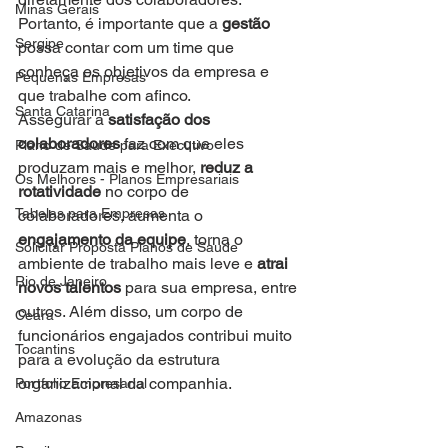
Minas Gerais
Portanto, é importante que a 
gestão
Sergipe
possa contar com um time que 
conheça os objetivos da empresa e 
Pequenas Empresas
que trabalhe com afinco.
Santa Catarina
Assegurar a 
satisfação dos 
colaboradores
 faz com que eles 
Plano de Saude para Executivo
produzam mais e melhor, 
reduz a 
Os Melhores - Planos Empresariais
rotatividade
 no corpo de 
Tabelas para Empresas
colaboradores, aumenta o 
engajamento da equipe
, torna o 
Solicitar Proposta Planos de Saude
ambiente de trabalho mais leve e 
atrai 
Rio de Janeiro
novos talentos
 para sua empresa, entre 
outros. Além disso, um corpo de 
Ceara
funcionários engajados contribui muito 
Tocantins
para a evolução da estrutura 
organizacional da companhia.
Portfolio Empresarial
Amazonas