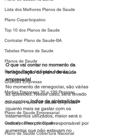
Lista dos Melhores Planos de Saude
Plano Coparticipativo
Top 10 dos Planos de Saude
Contratar Plano de Saude-BA
Tabelas Planos de Saude
Planos de Saude
O que vai contar no momento da 
Portfolio Plano de Saude Adesão
renegociação do plano de saúde 
empresarial
Grandes Empresas
No momento de renegociar, são várias 
Medias Empresas 30 a 199 Pessoas
as questões. Nesse caso, será levado 
em conta o
 índice de sinistralidade
Contratar Planos de Saude Empresas
(quanto mais se gastar com os 
Plano de Saude Empresarial
tratamentos utilizados, maior será o 
índice) como principal responsável por 
Contratar Plano de Saude
aumentos que não estavam no 
Plano de Saude Cobertura Nacional