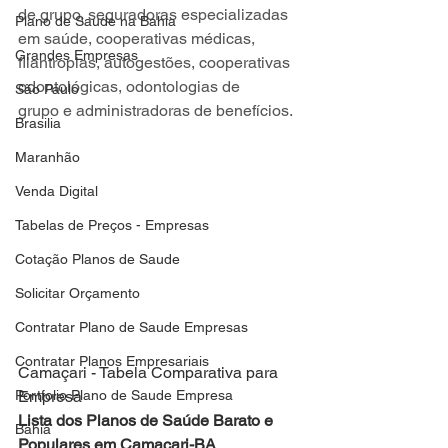
de grupo, seguradoras especializadas 
Plano de Saude na Bahia
em saúde, cooperativas médicas,
Grandes Empresas
filantropias, autogestões, cooperativas 
odontológicas, odontologias de
São Paulo
grupo e administradoras de benefícios.
Brasilia
Maranhão
Venda Digital
Tabelas de Preços - Empresas
Cotação Planos de Saude
Solicitar Orçamento
Contratar Plano de Saude Empresas
Contratar Planos Empresariais
Camaçari - Tabela Comparativa para 
Portfolio Plano de Saude Empresa
Empresa
Lista dos Planos de Saúde Barato e 
Bahia
Populares em Camaçari-BA