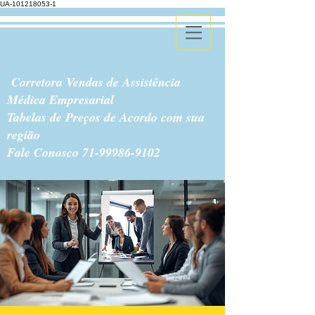
UA-101218053-1
Corretora Vendas de Assistência
Médica Empresarial
Tabelas de Preços de Acordo com sua
região
Fale Conosco
71-99986-9102