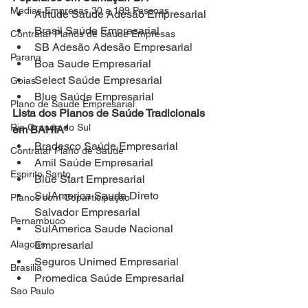
Medias Empresas 30 a 199 Pessoas
Atitude Saude Adesão Empresarial
Brasil Saúde Empresarial
Contratar Planos de Saude Empresas
SB Adesão Adesão Empresarial
Parana
Boa Saude Empresarial
Select Saúde Empresarial
Goias
Blue Saúde Empresarial
Plano de Saude Empresarial
Lista dos Planos de Saúde Tradicionais 
Rio Grande do Sul
em BAHIA*
Bradesco Saúde Empresarial
Contratar Plano de Saude
Amil Saúde Empresarial
Espirito Santo
Blue Start Empresarial
SulAmerica Saude Direto 
Planos com Coparticipação
Salvador Empresarial
Pernambuco
SulAmerica Saude Nacional 
Alagoas
Empresarial
Seguros Unimed Empresarial
Brasilia
Promedica Saúde Empresarial
Sao Paulo