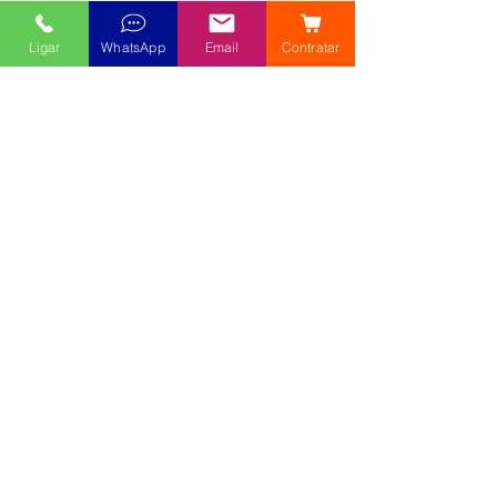
na Bahia* (planosdesaudeba.com.br)
Ligar
WhatsApp
Email
Contratar
Contratar Planos de Saude para 
Empresas | 71-99986-9102 | Central de 
Vendas - Corretora Planos de Saude 
na Bahia* (planosdesaudeba.com.br)