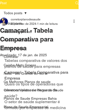
Post
Todos posts
corretorplanodesaude
Todos posts
23 de mar. de 2024
1 min de leitura
Camaçari - Tabela
Medias Empresas
Comparativa para
Tabelas de Valores
Empresa
Os Melhores
Atualizado:
17 de jan. de 2025
Contratar
Tabelas comparativa de valores dos 
Cuiaba-Mato Grosso
planos de saúde para empresas
Camaçari - Tabela Comparativa para 
Natal - Rio Grande do Norte
Empresa
Os Melhores Planos de saude
Quais os tipos de operadoras que 
oferecem planos e seguros de
Corretora Vendas de Planos de Saude
saúde?
Planos de Saude Empresas Bahia
O setor de saúde suplementar é 
Plano de Saude Empresarial
formado por empresas de medicina