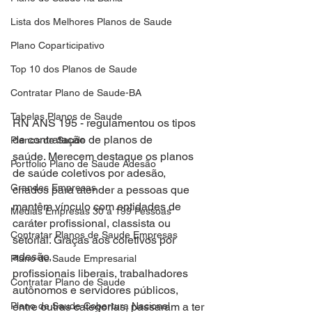
Lista dos Melhores Planos de Saude
Plano Coparticipativo
Top 10 dos Planos de Saude
Contratar Plano de Saude-BA
Tabelas Planos de Saude
RN ANS 195 - regulamentou os tipos 
de contratação de planos de
Planos de Saude
saúde. Merecem destaque os planos 
Portfolio Plano de Saude Adesão
de saúde coletivos por adesão,
Grandes Empresas
criados para atender a pessoas que 
mantêm vínculo com entidades de
Medias Empresas 30 a 199 Pessoas
caráter profissional, classista ou 
Contratar Planos de Saude Empresas
setorial. Graças aos coletivos por 
adesão,
Plano de Saude Empresarial
profissionais liberais, trabalhadores 
Contratar Plano de Saude
autônomos e servidores públicos,
Plano de Saude Cobertura Nacional
entre outras categorias, passaram a ter 