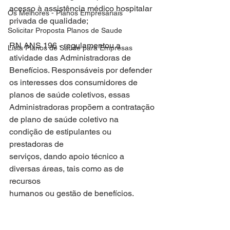
acesso à assistência médico hospitalar
Os Melhores - Planos Empresariais
privada de qualidade;
Solicitar Proposta Planos de Saude
RN ANS 196 - regulamentou a 
Lista Planos de Saude para Empresas
atividade das Administradoras de
Benefícios. Responsáveis por defender 
os interesses dos consumidores de
planos de saúde coletivos, essas 
Administradoras propõem a contratação
de plano de saúde coletivo na 
condição de estipulantes ou 
prestadoras de
serviços, dando apoio técnico a 
diversas áreas, tais como as de 
recursos
humanos ou gestão de benefícios.