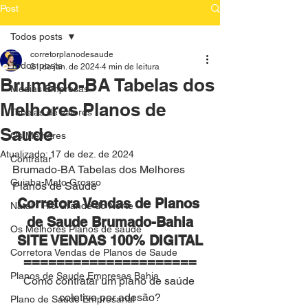
Post
Todos posts
corretorplanodesaude
Todos posts
21 de jan. de 2024
4 min de leitura
Brumado-BA Tabelas dos
Medias Empresas
Melhores Planos de
Tabelas de Valores
Saude
Os Melhores
Atualizado:
17 de dez. de 2024
Contratar
Brumado-BA Tabelas dos Melhores 
Cuiaba-Mato Grosso
Planos de Saude
Corretora Vendas de Planos 
Natal - Rio Grande do Norte
de Saude Brumado-Bahia
Os Melhores Planos de saude
SITE VENDAS 100% DIGITAL
Corretora Vendas de Planos de Saude
=====================
Planos de Saude Empresas Bahia
Como contratar um plano de saúde 
coletivo por adesão?
Plano de Saude Empresarial