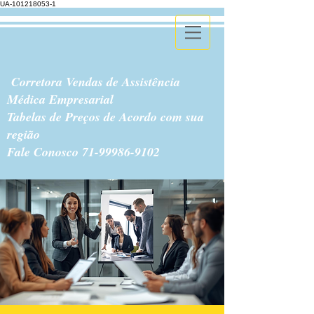
UA-101218053-1
Corretora Vendas de Assistência
Médica Empresarial
Tabelas de Preços de Acordo com sua
região
Fale Conosco
71-99986-9102