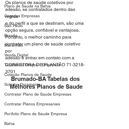
Os planos de saúde coletivos por 
Plano de Saude na Bahia
adesão, se contratados dentro das 
Grandes Empresas
regras
e do perfil a que se destinam, são uma 
São Paulo
opção segura, confiável e vantajosa.
Brasilia
Portanto, o melhor caminho para 
contratar um plano de saúde coletivo 
Maranhão
por
Venda Digital
adesão é entrar em contato com a 
CORRETORA DE PLANTÃO 71-3218-
Tabelas de Preços - Empresas
3701
Cotação Planos de Saude
Brumado-BA Tabelas dos 
Solicitar Orçamento
Melhores Planos de Saude
Contratar Plano de Saude Empresas
Contratar Planos Empresariais
Portfolio Plano de Saude Empresa
Bahia