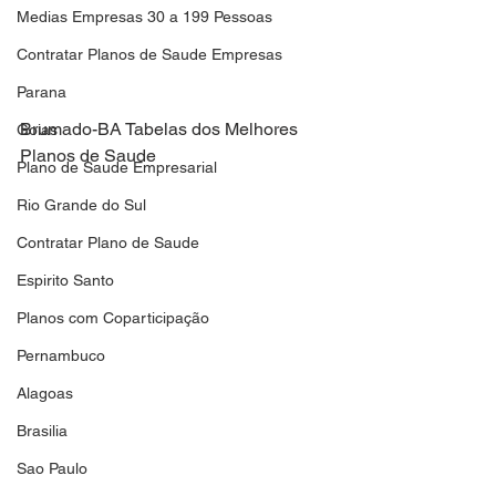
Medias Empresas 30 a 199 Pessoas
Contratar Planos de Saude Empresas
Parana
Brumado-BA Tabelas dos Melhores 
Goias
Planos de Saude
Plano de Saude Empresarial
Rio Grande do Sul
Contratar Plano de Saude
Espirito Santo
Planos com Coparticipação
Pernambuco
Alagoas
Brasilia
Sao Paulo