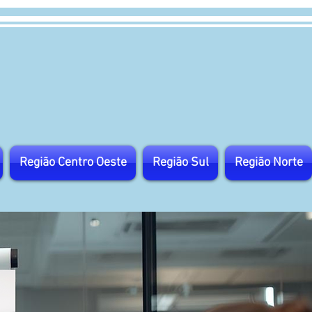
Região Centro Oeste
Região Sul
Região Norte