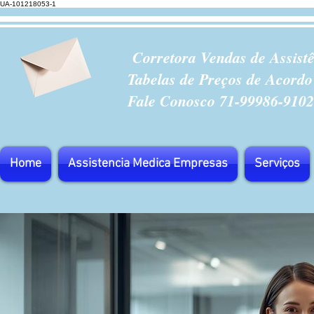
UA-101218053-1
Corretora Vendas de Assist
Tabelas de Preços de Acordo
Fale Conosco 71-99986-9102
Home
Assistencia Medica Empresas
Serviços