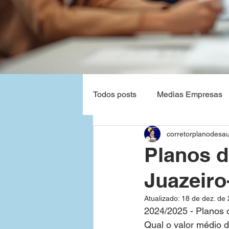
Todos posts
Medias Empresas
corretorplanodesa
Natal - Rio Grande do Norte
Planos d
Juazeir
Planos de Saude Empresas Ba
Atualizado:
18 de dez. de
2024/2025 - Planos 
Grandes Empresas
São P
Qual o valor médio 