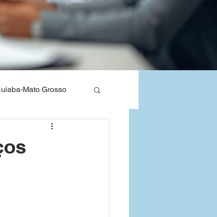
uiaba-Mato Grosso
nos de Saude
ços
Bahia