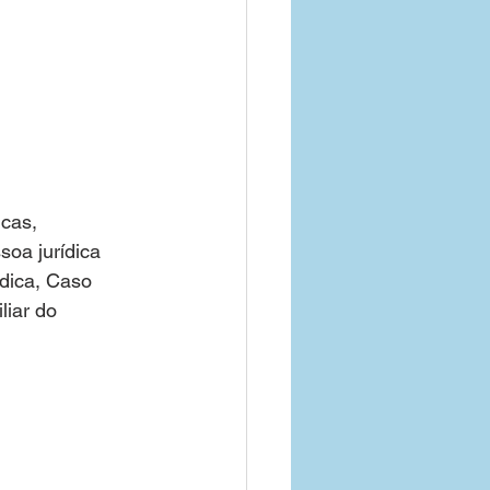
cas, 
oa jurídica 
ídica, Caso 
iar do 