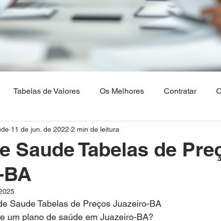
Tabelas de Valores
Os Melhores
Contratar
C
ude
11 de jun. de 2022
2 min de leitura
Os Melhores Planos de saude
Corretora Vendas de Pla
e Saude Tabelas de Pre
o-BA
hia
Plano de Saude Empresarial
Plano de Saude na 
 2025
de Saude Tabelas de Preços Juazeiro-BA
aulo
Brasilia
Maranhão
Venda Digital
de um plano de saúde em Juazeiro-BA?