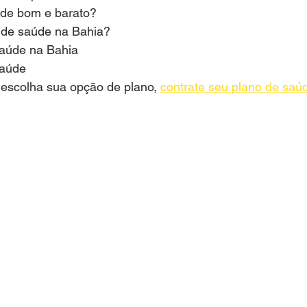
úde bom e barato?
 de saúde na Bahia?
Cotação Planos de Saude
Solicitar Orçamento
Saúde na Bahia
Saúde
escolha sua opção de plano, 
contrate seu plano de saú
resas
Contratar Planos Empresariais
Portfolio Plan
0 a 199 Pessoas
Contratar Planos de Saude Empresas
Rio Grande do Sul
Contratar Plano de Saude