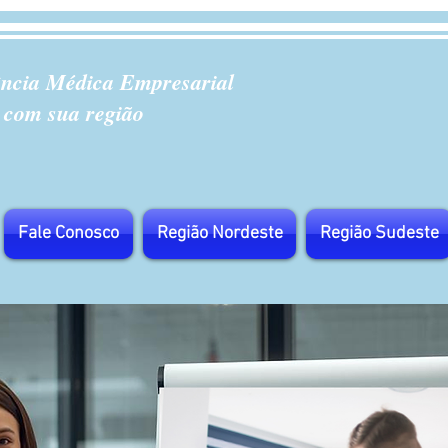
ência Médica Empresarial
 com sua região
Fale Conosco
Região Nordeste
Região Sudeste